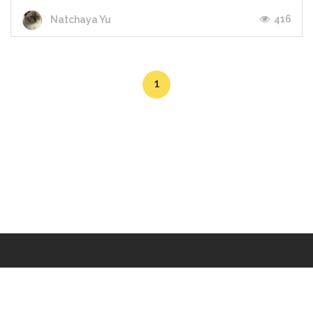
416
Natchaya Yu
1
Makers
/
Originals
/
Store
/
Sample
/
Redeem
/
About
/
Contact
/
Jobs
/