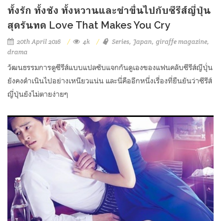
ทั้งรัก ทั้งชัง ทั้งหวานและขำขื่นไปกับซีรีส์ญี่ปุ่น
สุดรันทด Love That Makes You Cry
20th April 2016
4k
Series
Japan
giraffe magazine
drama
วัฒนธรรมการดูซีรีส์แบบแปลซับแจกกันดูเองของแฟนคลับซีรีส์ญีปุ่่น
ยังคงดำเนินไปอย่างเหนียวแน่น และนี่คืออีกหนึ่งเรื่องที่ยืนยันว่าซีรีส์
ญี่ปุ่นยังไม่ตายง่ายๆ