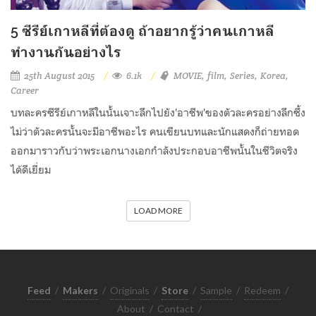
5 ซีรีย์เกาหลีที่ต้องดู ถ้าอยากรู้ว่าคนเกาหลี
ทำงานกันอย่างไร
25th August 2015
6.1k
MOVIE
film
Series
Korea
Career
บทละครซีรีย์เกาหลีในนั้นเจาะลึกไปยัง'อาชีพ'ของตัวละครอย่างลึกซึ้ง
ไม่ว่าตัวละครนั้นจะมีอาชีพอะไร คนเขียนบทและนักแสดงก็ถ่ายทอด
ออกมาราวกับว่าพระเอกนางเอกกำลังประกอบอาชีพนั้นในชีวิตจริง
ได้ดีเยี่ยม
LOAD MORE
Feed
/
Makers
/
Originals
/
Store
/
Sample
/
Redeem
/
About
/
Contact
/