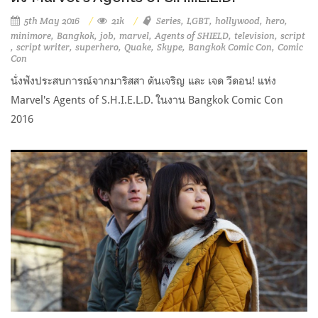
5th May 2016
21k
Series
LGBT
hollywood
hero
minimore
Bangkok
job
marvel
Agents of SHIELD
television
script
script writer
superhero
Quake
Skype
Bangkok Comic Con
Comic
Con
นั่งฟังประสบการณ์จากมาริสสา ตันเจริญ และ เจด วีดอน! แห่ง
Marvel's Agents of S.H.I.E.L.D. ในงาน Bangkok Comic Con
2016