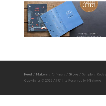
Feed
/
Makers
/
Originals
/
Store
/
Sample
/
Rede
Copyrights © 2015 All Rights Reserved by Minimore