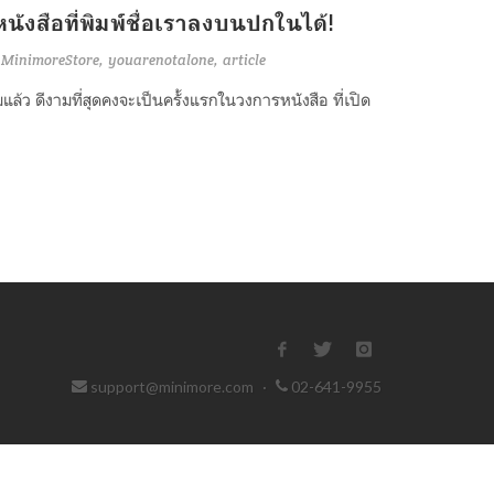
หนังสือที่พิมพ์ชื่อเราลงบนปกในได้!
MinimoreStore
youarenotalone
article
มแล้ว ดีงามที่สุดคงจะเป็นครั้งแรกในวงการหนังสือ ที่เปิด
support@minimore.com
·
02-641-9955