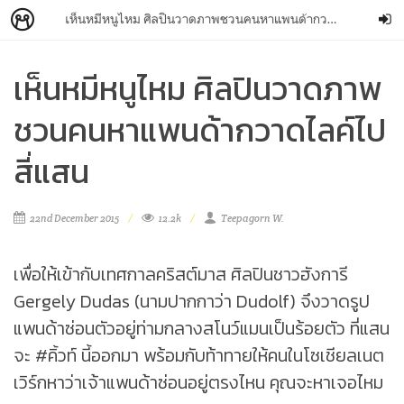
เห็นหมีหนูไหม ศิลปินวาดภาพชวนคนหาแพนด้ากวาดไลค์ไปสี่แสน
เห็นหมีหนูไหม ศิลปินวาดภาพ
ชวนคนหาแพนด้ากวาดไลค์ไป
สี่แสน
22nd December 2015
12.2k
Teepagorn W.
เพื่อให้เข้ากับเทศกาลคริสต์มาส ศิลปินชาวฮังการี
Gergely Dudas (นามปากกาว่า Dudolf) จึงวาดรูป
แพนด้าซ่อนตัวอยู่ท่ามกลางสโนว์แมนเป็นร้อยตัว ที่แสน
จะ #คิ้วท์ นี้ออกมา พร้อมกับท้าทายให้คนในโซเชียลเนต
เวิร์กหาว่าเจ้าแพนด้าซ่อนอยู่ตรงไหน คุณจะหาเจอไหม