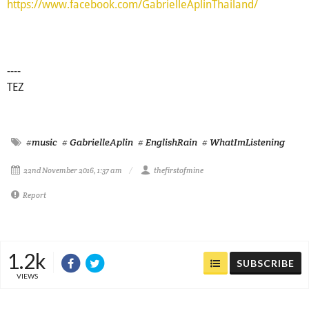
https://www.facebook.com/GabrielleAplinThailand/
----
TEZ
#music
# GabrielleAplin
# EnglishRain
# WhatImListening
22nd November 2016, 1:37 am
thefirstofmine
Report
1.2k
SUBSCRIBE
VIEWS