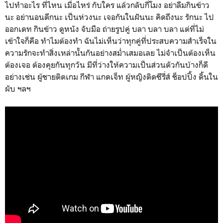
ไปทำอะไร ที่ไหน เมื่อไหร่ กับใคร แล้วกลับกี่โมง อย่าลืมกินข้าว
นะ อย่านอนดึกนะ เป็นห่วงนะ เจอกันในฝันนะ คิดถึงนะ รักนะ ไป
ออกเดท กินข้าว ดูหนัง จับมือ ถ่ายรูปคู่ บลา บลา บลา แต่ที่ไม่
เข้าใจก็คือ ทำไมต้องทำ ฉันไม่เห็นว่าทุกคู่ที่ประสบความสำเร็จใน
ความรักจะทำสิ่งเหล่านั้นกันอย่างสม่ำเสมอเลย ไม่จำเป็นต้องเห็น
ต้องเจอ ต้องคุยกันทุกวัน มีที่ว่างให้ความเป็นส่วนตัวกันบ้างก็ดี
อย่างเช่น ผู้ชายติดเกม กีฬา แกดเจ็ท ผู้หญิงติดซีรี่ส์ ช็อปปิ้ง ดิ้นใน
ผับ ฯลฯ