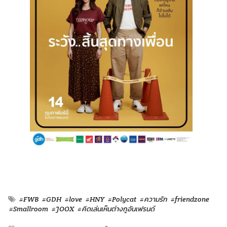
#FWB
#GDH
#love
#HNY
#Polycat
#ความรัก
#friendzone
#Smallroom
#JOOX
#คิดเล่นเห็นต่างกูอันเฟรนด์