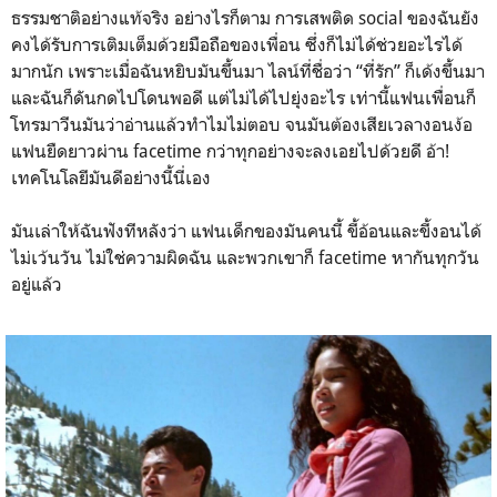
ธรรมชาติอย่างแท้จริง อย่างไรก็ตาม การเสพติด social ของฉันยัง
คงได้รับการเติมเต็มด้วยมือถือของเพื่อน ซึ่งก็ไม่ได้ช่วยอะไรได้
มากนัก เพราะเมื่อฉันหยิบมันขึ้นมา ไลน์ที่ชื่อว่า “ที่รัก” ก็เด้งขึ้นมา
และฉันก็ดันกดไปโดนพอดี แต่ไม่ได้ไปยุ่งอะไร เท่านี้แฟนเพื่อนก็
โทรมาวีนมันว่าอ่านแล้วทำไมไม่ตอบ จนมันต้องเสียเวลางอนง้อ
แฟนยืดยาวผ่าน facetime กว่าทุกอย่างจะลงเอยไปด้วยดี อ้า!
เทคโนโลยีมันดีอย่างนี้นี่เอง
มันเล่าให้ฉันฟังทีหลังว่า แฟนเด็กของมันคนนี้ ขี้อ้อนและขี้งอนได้
ไม่เว้นวัน ไม่ใช่ความผิดฉัน และพวกเขาก็ facetime หากันทุกวัน
อยู่แล้ว