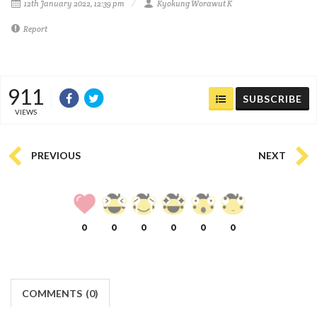
12th January 2022, 12:39 pm
Kyokung Worawut K
Report
911
SUBSCRIBE
VIEWS
PREVIOUS
NEXT
0
0
0
0
0
0
COMMENTS
(
0)