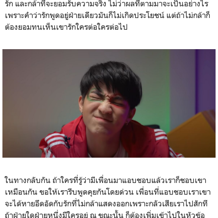
รัก และกล้าที่จะยอมรับความจริง ไม่ว่าผลที่ตามมาจะเป็นอย่างไร
เพราะคำว่ารักพูดอยู่ฝ่ายเดียวมันก็ไม่เกิดประโยชน์ แต่ถ้าไม่กล้าก็
ต้องยอมทนเห็นเขารักใครต่อใครต่อไป
ในทางกลับกัน ถ้าใครที่รู้ว่ามีเพื่อนมาแอบชอบแล้วเราก็ชอบเขา
เหมือนกัน ขอให้เรารีบพูดคุยกันโดยด่วน เพื่อนที่แอบชอบเราเขา
จะได้หายอึดอัดกับรักที่ไม่กล้าแสดงออกเพราะกลัวเสียเราไปสักที
ถ้าฝ่ายใดฝ่ายหนึ่งมีใครอยู่ ณ ขณะนั้น ก็ต้องเพิ่มเข้าไปในหัวข้อ