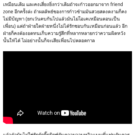
เหมือนเดิม และคงเสี่ยงยิ่งกว่าเดิมถ้าจะก้าวออกมาจาก friend
zone อีกครั้งล่ะ ถ้าผลลัพธ์ของการก้าวข้ามมันสวยสดงดงามก็คง
ไม่มีปัญหา (ยกเว้นคบกันไปแล้วมันไม่โอเคเหมือนตอนเป็น
เพื่อน) แต่ถ้าฝ่ายใดฝ่ายหนึ่งไม่ได้รักชอบกันเหมือนก่อนแล้ว อีก
ฝ่ายก็คงต้องอดทนเก็บความรู้สึกที่หลากหลายกว่าความผิดหวัง
นั้นให้ได้ ไม่อย่างนั้นก็จะเสียเพื่อนไปตลอดกาล
แล้วถ้ามันไม่ใช่รักกุ๊กกิ๊กมิกซ์กับความวาบหวิวแบบที่แฟนกันควร