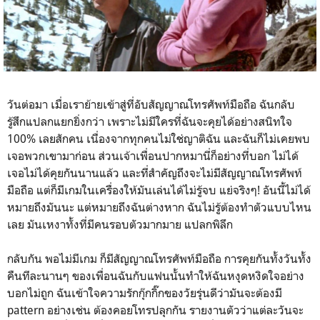
วันต่อมา เมื่อเราย้ายเข้าสู่ที่อับสัญญาณโทรศัพท์มือถือ ฉันกลับ
รู้สึกแปลกแยกยิ่งกว่า เพราะไม่มีใครที่ฉันจะคุยได้อย่างสนิทใจ
100% เลยสักคน เนื่องจากทุกคนไม่ใช่ญาติฉัน และฉันก็ไม่เคยพบ
เจอพวกเขามาก่อน ส่วนเจ้าเพื่อนปากหมานี่ก็อย่างที่บอก ไม่ได้
เจอไม่ได้คุยกันนานแล้ว และที่สำคัญถึงจะไม่มีสัญญาณโทรศัพท์
มือถือ แต่ก็มีเกมในเครื่องให้มันเล่นได้ไม่รู้จบ แย่จริงๆ! อันนี้ไม่ได้
หมายถึงมันนะ แต่หมายถึงฉันต่างหาก ฉันไม่รู้ต้องทำตัวแบบไหน
เลย มันเหงาทั้งที่มีคนรอบตัวมากมาย แปลกพิลึก
กลับกัน พอไม่มีเกม ก็มีสัญญาณโทรศัพท์มือถือ การคุยกันทั้งวันทั้ง
คืนทีละนานๆ ของเพื่อนฉันกับแฟนนั้นทำให้ฉันหงุดหงิดใจอย่าง
บอกไม่ถูก ฉันเข้าใจความรักกุ๊กกิ๊กของวัยรุ่นดีว่ามันจะต้องมี
pattern อย่างเช่น ต้องคอยโทรปลุกกัน รายงานตัวว่าแต่ละวันจะ