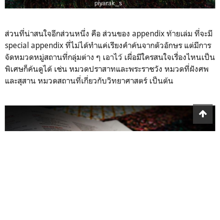
ส่วนที่น่าสนใจอีกส่วนหนึ่ง คือ ส่วนของ appendix ท้ายเล่ม ที่จะมี
special appendix ที่ไม่ได้ทำแค่เรียงคำค้นจากตัวอักษร แต่มีการ
จัดหมวดหมู่สถานที่กลุ่มต่าง ๆ เอาไว้ เผื่อมีใครสนใจเรื่องไหนเป็น
พิเศษก็ค้นดูได้ เช่น หมวดปราสาทและพระราชวัง หมวดที่ฝังศพ
และสุสาน หมวดสถานที่เกี่ยวกับวิทยาศาสตร์ เป็นต้น