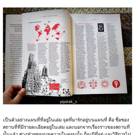
เป็นตัวอย่างแผนที่ที่อยู่ในเล่ม จุดที่มาร์กอยู่บนแผนที่ คือ ชื่อของ
สถานที่ที่มีรายละเอียดอยู่ในเล่ม และนอกจากเรื่องราวของสถานที่
นั้นแล้ว ช่วงท้ายของบทความในตอนนั้น ก็จะมีที่อยู่ และวิธีการไป