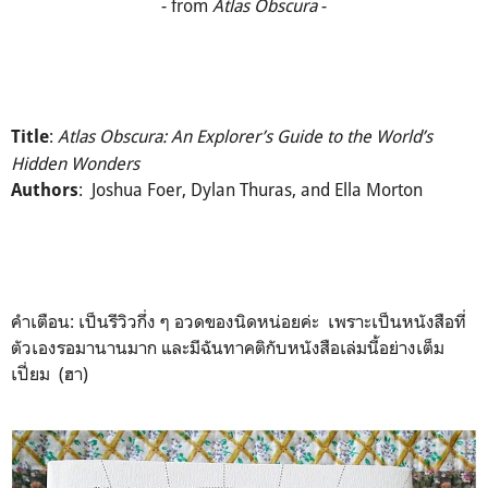
- from
Atlas Obscura
-
:
Atlas Obscura: An Explorer’s Guide to the World’s
Title
Hidden Wonders
: Joshua Foer, Dylan Thuras, and Ella Morton
Authors
คำเตือน: เป็นรีวิวกึ่ง ๆ อวดของนิดหน่อยค่ะ เพราะเป็นหนังสือที่
ตัวเองรอมานานมาก และมีฉันทาคติกับหนังสือเล่มนี้อย่างเต็ม
เปี่ยม (ฮา)