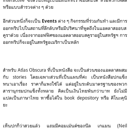
หรือแบบสำรวจต่าง ๆ ด้วย
อีกส่วนหนึ่งก็จะเป็น
ต่าง ๆ กิจกรรมที่ร่วมกันทำ และมีการ
Events
ออกทริปไปในสถานที่ลึกลับหรือมีปริศนาที่พูดถึงในแอตลาสออบส
คูราด้วย เนื่องจากออฟฟิศของแอตลาสออบสคูราอยู่ในสหรัฐฯ การ
ออกทริปก็จะอยู่ในสหรัฐอเมริกาเป็นหลัก
สำหรับ Atlas Obscura ที่เป็นหนังสือ จะเป็นส่วนของแอตลาสผสม
กับ stories โดยเฉพาะส่วนที่เป็นแผนที่ค่ะ เป็นหนังสือปกแข็ง
หนาเอาเรื่อง ราคาก็แพงใช้ได้ แต่อยู่ในระดับมาตรฐานของพวก
สารานุกรมปกแข็งทั้งหลาย คิดเป็นเงินไทยพันกว่าบาท ยังไม่มี
แปลเป็นภาษาไทย หาซื้อได้ใน book depository หรือ คิโนะคุนิ
ยะ
เห็นปกก็ว่าสวยแล้ว แถมมีคอมเม้นต์ของนีล เกแมน (Neil