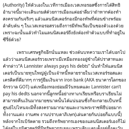
(Authority) ให้ตัวเองในเวทีการเมืองเวสเทอรอสซึ่งการได้สิทธิ
อำนาจนี้มาจะเดินเกมส์ด้วยการเมืองแต่อย่าลืมว่าถ้าหากต้องทำ
สงครามกันจริงๆ แล้วแลนนิสเตอร์กองมีกองทัพที่ค่อนข้างพร้อม
ลำดับต้น ๆ ในเวสเทอรอสรวมถึงการมีทัพเรือเป็นของตัวเองด้วย
เพราะฉะนั้นแล้วทำไมแลนนิสเตอร์ถึงยังต้องทำตัวแบบที่ทำอยู่ใน
ซีรี่ย์ด้วย?
เพราะเศรษฐกิจอีกนั่นแหละ ช่วงต้นบทความเราได้บอกไป
แล้วว่าแลนนิสเตอร์รวยเพราะมีเหมืองทองอยู่ข้างใต้ปราสาทและ
คำกล่าว“A Lannister always pays his debts” นั่นทำให้แลนนิส
เตอร์เป็นนายทุนใหญ่ผู้เป็นเจ้าหนี้หลายรายในเวสเทอร์รอสและ
เครดิตที่ดีมากๆ การกู้ยืมเงินจาก iron bank (AKA ธนาคารโลกของ
จักรวาล GOT) แต่เหมืองทองย่อมมีวันหมดและ Lannister can’t
pay his dedts นอกจากนี้ลูกหนี้อย่างทาเกเรียนหรือบราเธียนไม่
สามารถคืนเงินมากมายขนาดนั้นได้แน่นอนซึ่งก็จะกลายเป็นหนี้
ศูนย์ไปไหนจะมีทั้งสงครามมากมายและงานพระราชพิธีบ่อยมาก
ทั้งงานแต่ง งานศพ งานปราบดาภิเษก(เล่นตายกันบ่อยก็แบบนี้)
หลังจากโรเบิร์ตตาย รวมถึงทรัพยากรเองของแลนนิสเตอร์เองก็ไม่
ได้อยู่ในภูมิศาสตร์ที่มีทรัพยากรเยอะเพราะดินแดนตั้งอยู่ฝั้งตะวัน