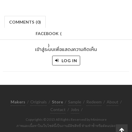
COMMENTS
(
0)
FACEBOOK
(
)
เข้าสู่ระบบเพื่อแสดงความคิดเห็น
LOG IN
Makers
/
Originals
/
Store
/
Sample
/
Redeem
/
About
/
Contact
/
Jobs
/
Copyrights © 2015 All Rights Reserved by Minimore
ภาพและเนื้อหาในเว็บไซต์นี้เป็นงานมีลิขสิทธิ์ ห้ามทำซ้ำหรือดัดแปลง