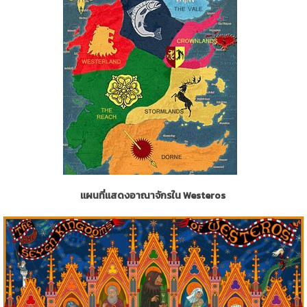
แผนที่แสดงอาณาจักรใน Westeros