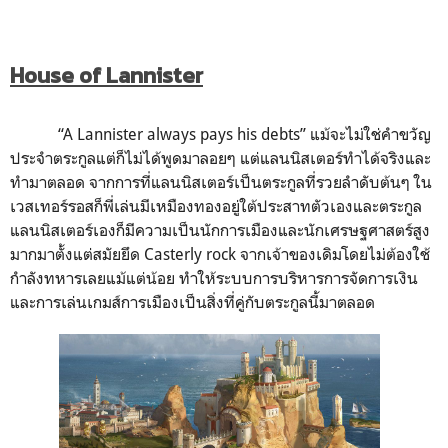
House of Lannister
“A Lannister always pays his debts” แม้จะไม่ใช่คำขวัญ
ประจำตระกูลแต่ก็ไม่ได้พูดมาลอยๆ แต่แลนนิสเตอร์ทำได้จริงและ
ทำมาตลอด จากการที่แลนนิสเตอร์เป็นตระกูลที่รวยลำดับต้นๆ ใน
เวสเทอร์รอสก็พี่เล่นมีเหมืองทองอยู่ใต้ประสาทตัวเองและตระกูล
แลนนิสเตอร์เองก็มีความเป็นนักการเมืองและนักเศรษฐศาสตร์สูง
มากมาตั้งแต่สมัยยึด Casterly rock จากเจ้าของเดิมโดยไม่ต้องใช้
กำลังทหารเลยแม้แต่น้อย ทำให้ระบบการบริหารการจัดการเงิน
และการเล่นเกมส์การเมืองเป็นสิ่งที่คู่กับตระกูลนี้มาตลอด