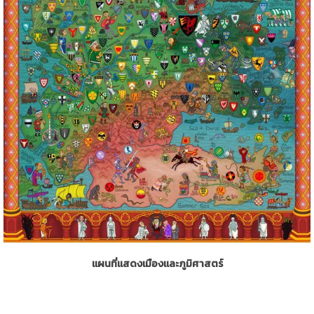
แผนที่แสดงเมืองและภูมิศาสตร์