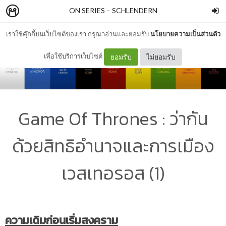
ON SERIES
–
SCHLENDERN
เราใช้คุ๊กกี้บนเว็บไซต์ของเรา กรุณาอ่านและยอมรับ
นโยบายความเป็นส่วนตัว
เพื่อใช้บริการเว็บไซต์
ยอมรับ
ไม่ยอมรับ
Game Of Thrones : ว่ากัน
ด้วยสิทธิอำนาจและการเมือง
เวสเทอรอส (1)
ความเดิมก่อนเริ่มสงคราม