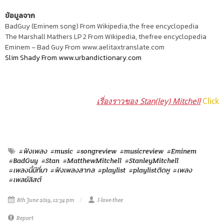
ข้อมูลจาก
BadGuy (Eminem song)
From Wikipedia,the free encyclopedia
The Marshall Mathers LP 2 From Wikipedia, thefree encyclopedia
Eminem – Bad Guy From www.aelitaxtranslate.com
Slim Shady From www.urbandictionary.com
เรื่องราวของ Stan(ley) Mitchell
Click
#ฟังเพลง
#music
#songreview
#musicreview
#Eminem
#BadGuy
#Stan
#MatthewMitchell
#StanleyMitchell
#เพลงนี้มีที่มา
#ฟังเพลงสากล
#playlist
#playlistติดหู
#เพลง
#เพลย์ลิสต์
8th June 2019, 12:34 pm
I-love-thee
Report