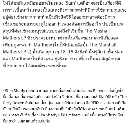
ให้ได้ชมกันเหมือนอย่างในเพลง '
Stan'
แต่ก็อาจจะเป็นเรื่องที่ดี
เพราะเนื้อหาในเพลงนั้นแสดงถึงการกระทำที่มีการใช้ความรุนแรง
อยู่ค่อนข้างมาก หากทำเป็นมิวสิควิดีโอออกมาอาจต้องมีการ
เซ็นเซอร์จนแทบจะดูไม่ออกว่าเพลงต้องการสื่ออะไร นับเป็นบท
สรุปที่ค่อนข้างสมบูรณ์แบบของสิ่งที่เริ่มขึ้น
The Mashall
Mathers LP
ซึ่งประจวบเหมาะมากในเรื่องของเวลาที่เมื่อลอง
เทียบดูจะพบว่า
Matthew (
ในปีที่ปล่อยอัลบั้ม
The Marshall
Mathers LP 2
) นั้นมีอายุราวๆ 18 -19 จึงยิ่งทำให้รู้สึกว่าทั้ง
Stan
และ Matthew
นั้นมีตัวตนอยู่จริงมากกว่าที่จะเป็นแค่สัญลักษณ์
ที่
Eminem
ได้สมมติพวกเขาขึ้นมา
*Slim Shady
คืออีกตัวตนอีกภาคหนึ่งซึ่งเป็นด้านมืดของ
Eminem
ชื่อนี้ถูกใช้
ขึ้นเมื่อตอนที่เขาฟอร์มทีมแรปเปอร์ใน
Detroit
ซึ่งตามคอนเซ็ปคือ
D12
หรือ
The
Dirty Dozen
ซึ่งในตอนนั้นกลุ่มของเขามีกันแค่หกคน จึงใช้วิธีการแบ่งภาคที่เป็น
ตัวตนอีกด้านของสมาชิกในทีมออกมาซึ่งในมิวสิควิดีโอเพลง
Stan
ที่อกด้านซ้าย
ของ
Stan
สักด้วยชื่อ
Slim Shady
ไม่ใช่
Eminem
และในเนื้อเพลงก็มีการเรียก
ชื่อเขาว่า Slim
แทนด้วยเช่นกัน