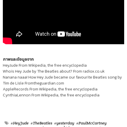
ภาพและข้อมูลจาก
HeyJude From Wikipedia, the free encyclopedia
Whois Hey Jude by The Beatles about? From radiox.co.uk
Nanana naaa! How Hey Jude became our favourite Beatles song by
Tim de Lisle Fromtheguardian.com
AppleRecords From Wikipedia, the free encyclopedia
CynthiaLennon From Wikipedia, the free encyclopedia
#HeyJude
#TheBeatles
#yesterday
#PaulMcCartney