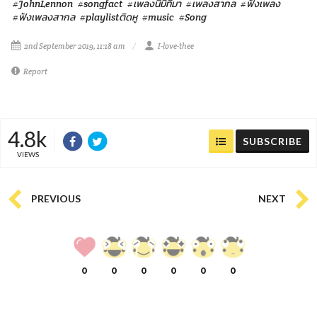
#JohnLennon
#songfact
#เพลงนี้มีที่มา
#เพลงสากล
#ฟังเพลง
#ฟังเพลงสากล
#playlistติดหู
#music
#Song
2nd September 2019, 11:18 am
I-love-thee
Report
4.8k
SUBSCRIBE
VIEWS
PREVIOUS
NEXT
0
0
0
0
0
0