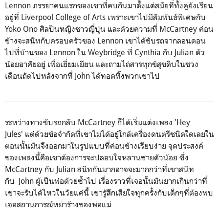
Lennon
ภรรยาคนแรกของเขาที่คบกันมาตั้งแต่สมัยที่ทั้งคู่ยังเรียน
อยู่ที่
Liverpool College of Arts
เพราะเขาไปมีสัมพันธ์พิเศษกับ
Yoko Ono
ศิลปินหญิงชาวญี่ปุ่น และด้วยความที่
McCartney
ค่อน
ข้างจะสนิทกับครอบครัวของ Lennon
เขาได้ขับรถจากลอนดอน
ไปที่บ้านของ
Lennon
ใน
Weybridge
ที่
Cynthia
กับ
Julian
ตัว
น้อยอาศัยอยู่ เพื่อเยี่ยมเยียน และถามไถ่สารทุกข์สุขดิบในช่วง
เดือนถัดไปหลังจากที่
John
ได้ทอดทิ้งพวกเขาไป
ระหว่างทางขับรถกลับ
McCartney
ก็ได้เริ่มแต่งเพลง '
Hey
Jules'
แต่ด้วยข้อจำกัดที่เขาไม่ได้อยู่ใกล้เครื่องดนตรีชนิดใดเลยใน
ตอนนั้นมันจึงออกมาในรูปแบบที่ค่อนข้างเรียบง่าย จุดประสงค์
ของเพลงนี้คือเขาต้องการจะปลอบใจหลานชายตัวน้อย ซึ่ง
McCartney
กับ Julian
สนิทกันมากอาจจะมากกว่าที่เขาสนิท
กับ
John
ผู้เป็นพ่อด้วยซ้ำไป เรื่องราวที่เจอนั้นมันยากเกินกว่าที่
เขาจะรับได้ไหวในวัยแค่นี้ เขารู้สึกเสียใจทุกครั้งกับเด็กๆที่ต้องพบ
เจอสถานการณ์หย่าร้างของพ่อแม่