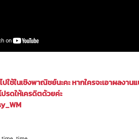
ำไปใช้ในเชิงพาณิชย์นะคะ หากใครจะเอาผลงานแ
โปรดให้เครดิตด้วยค่ะ
isy_WM
 time, time