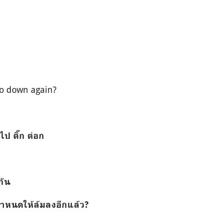
go down again?
ไป ติ๊ก ต่อก
กัน
กำหนดให้ล้มลงอีกแล้ว?