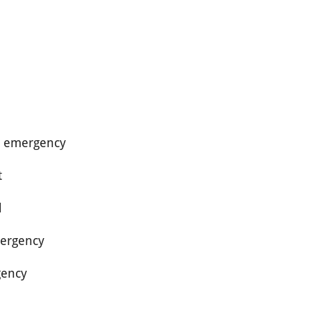
, emergency
t
d
mergency
gency