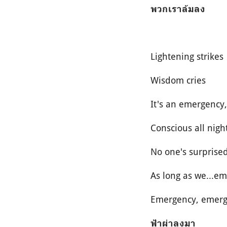
พวกเราล้มลง
Lightening strikes
Wisdom cries
It's an emergency
Conscious all nigh
No one's surprise
As long as we...e
Emergency, emer
ฟ้าผ่าลงมา