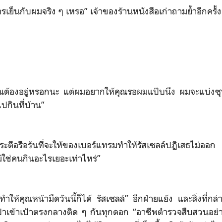
ารเย็นกับผมจริง ๆ เหรอ” เจ้าของร้านหนังสือเก่าถามย้ำอีกครั้
ุณต้องอยู่หรอกนะ แต่ผมอยากให้คุณรอผมแป๊บนึง ผมจะแบ่งซุป
ปกินที่บ้าน”
ตือรือร้นที่จะให้ของเบอร์แทรมทำให้รัสเซลล์ปฏิเสธไม่ออ
่ใช่คนกินอะไรเยอะเท่าไหร่”
่ทำให้คุณหน้ามืดวันนี้ก็ได้ รัสเซลล์” อีกฝ่ายแย้ง และสิ่งที่ก
ปาเข้าเป้าตรงกลางติด ๆ กันทุกดอก “อาชีพตำรวจสืบสวนอย่