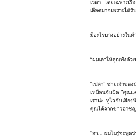
เวลา โดยเฉพาะเรื่องก
เลือดมากเพราะได้รับบ
มีอะไรบางอย่างในคำพ
“ผมเล่าให้คุณฟังด้
“เปล่า” ชายเจ้าของบ
เหมือนจับผิด “คุณแ
เราน่ะ หูไวกับเสีย
คุณได้จากข่าวอาชญ
“อา... ผมไม่รู้จะพูดว่