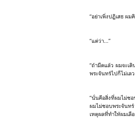
“อย่าเพิ่งปฏิเสธ ผม
“แต่ว่า...”
“ถ้ามืดแล้ว ผมจะเดิ
พระจันทร์ไปก็ไม่เล
“นั่นคือสิ่งที่ผมไม่
ผมไม่ชอบพระจันทร์ ไ
เหตุผลที่ทำให้ผมเล