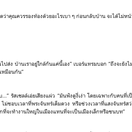
คิดว่าคุณควรรองท้องด้วยอะไรเบา ๆ ก่อนกลับบ้าน จะได้ไม่หน
นไปส่ง บ้านเราอยู่ใกล้กันแค่นี้เอง” เบอร์แทรมบอก “ถึงจะยังไม
วเหมือนกัน”
ชอบ...” รัสเซลล์เอ่ยเสียงแผ่ว “มันฟังดูงี่เง่า โดยเฉพาะกับคนที
ม่ชอบเวลาที่พระจันทร์เต็มดวง หรือช่วงเวลาที่แสงจันทร์สว่
ือกที่จะทำงานใหญ่ในเมืองแทนที่จะเป็นเมืองเล็กหรือชนบท”