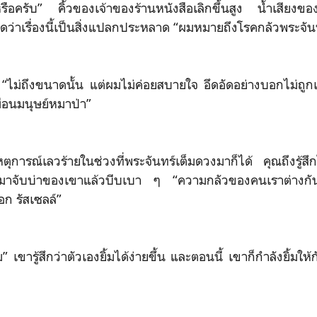
อครับ” คิ้วของเจ้าของร้านหนังสือเลิกขึ้นสูง น้ำเสียง
ดว่าเรื่องนี้เป็นสิ่งแปลกประหลาด “ผมหมายถึงโรคกลัวพระจัน
 “ไม่ถึงขนาดนั้น แต่ผมไม่ค่อยสบายใจ อึดอัดอย่างบอกไม่ถูกเ
อนมนุษย์หมาป่า”
ุการณ์เลวร้ายในช่วงที่พระจันทร์เต็มดวงมาก็ได้ คุณถึงรู้สึ
อกมาจับบ่าของเขาแล้วบีบเบา ๆ “ความกลัวของคนเราต่างก
รอก รัสเซลล์”
ขารู้สึกว่าตัวเองยิ้มได้ง่ายขึ้น และตอนนี้ เขาก็กำลังยิ้มให้กั