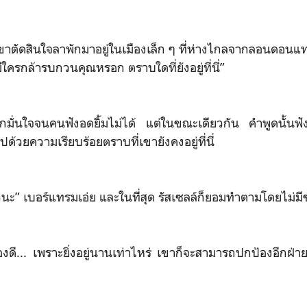
่เขาตัดสินใจลาพักมาอยู่ในเมืองเล็ก ๆ ที่ห่างไกลจากลอนดอน
มีใครกล้ารบกวนคุณหรอก ตราบใดที่ยังอยู่ที่นี่”
่นอกมั่นใจจนคนฟังอดยิ้มไม่ได้ แต่ในขณะเดียวกัน คำพูดนั้นฟ
ปด้วยความเรียบร้อยตราบที่เขายังคงอยู่ที่นี่
ยวนะ” เบอร์แทรมเอ่ย และในที่สุด รัสเซลล์ก็ยอมทำตามโดยไม่มีข
ื่องดี... เพราะยิ่งอยู่นานเท่าไหร่ เขาก็จะสามารถปกป้องอีกฝ่าย