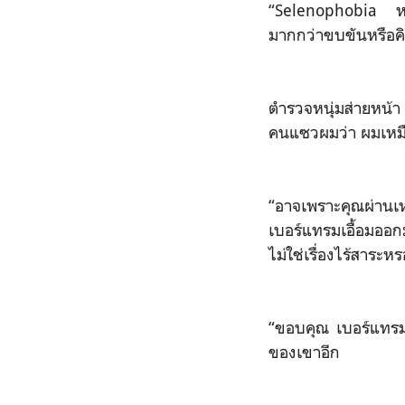
“Selenophobia หรื
มากกว่าขบขันหรือคิ
ตำรวจหนุ่มส่ายหน้า
คนแซวผมว่า ผมเหมื
“อาจเพราะคุณผ่านเหต
เบอร์แทรมเอื้อมอ
ไม่ใช่เรื่องไร้สาระห
“ขอบคุณ เบอร์แทรม” เ
ของเขาอีก