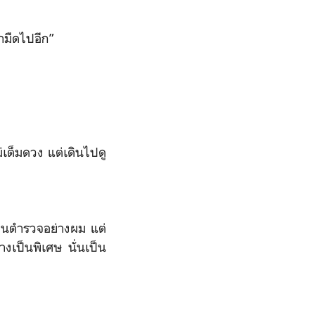
้ามืดไปอีก”
่เต็มดวง แต่เดินไปดู
่เป็นตำรวจอย่างผม แต่
างเป็นพิเศษ นั่นเป็น