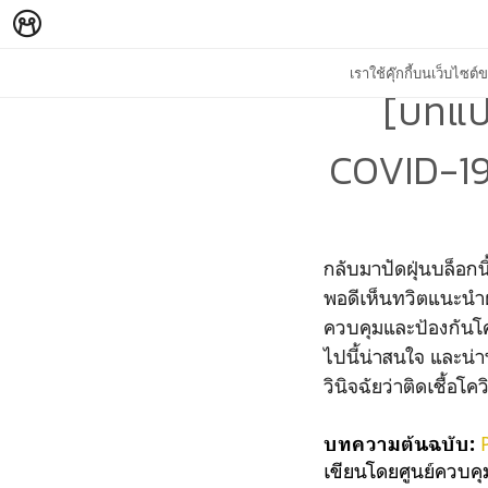
เราใช้คุ๊กกี้บนเว็บไซ
[บทแป
COVID-19 
กลับมาปัดฝุ่นบล็อก
พอดีเห็นทวิตแนะนำ
ควบคุมและป้องกันโคว
ไปนี้น่าสนใจ และน่า
วินิจฉัยว่าติดเชื้อโ
บทความต้นฉบับ:
เขียนโดยศูนย์ควบคุ