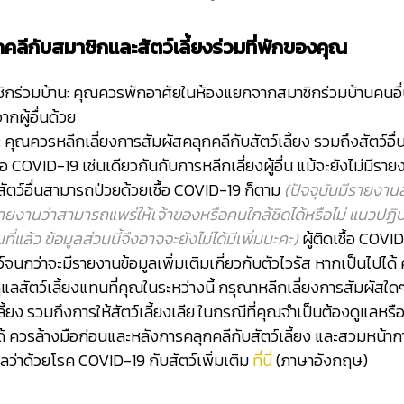
กคลีกับสมาชิกและสัตว์เลี้ยงร่วมที่พักของคุณ
ชิกร่วมบ้าน: คุณควรพักอาศัยในห้องแยกจากสมาชิกร่วมบ้านคนอื
ากผู้อื่นด้วย
์: คุณควรหลีกเลี่ยงการสัมผัสคลุกคลีกับสัตว์เลี้ยง รวมถึงสัตว์อ
ื้อ COVID-19 เช่นเดียวกันกับการหลีกเลี่ยงผู้อื่น แม้จะยังไม่มีรายง
อสัตว์อื่นสามารถป่วยด้วยเชื้อ COVID-19 ก็ตาม
(ปัจจุบันมีรายงานสั
ีรายงานว่าสามารถแพร่ให้เจ้าของหรือคนใกล้ชิดได้หรือไม่ แนวปฏิบัต
ที่แล้ว ข้อมูลส่วนนี้จึงอาจจะยังไม่ได้มีเพิ่มนะคะ)
ผู้ติดเชื้อ COV
ว์จนกว่าจะมีรายงานข้อมูลเพิ่มเติมเกี่ยวกับตัวไวรัส หากเป็นไปได
นดูแลสัตว์เลี้ยงแทนที่คุณในระหว่างนี้ กรุณาหลีกเลี่ยงการสัมผัสใ
ลี้ยง รวมถึงการให้สัตว์เลี้ยงเลีย ในกรณีที่คุณจำเป็นต้องดูแลหรือ
่ได้ ควรล้างมือก่อนและหลังการคลุกคลีกับสัตว์เลี้ยง และสวมหน้
ว่าด้วยโรค COVID-19 กับสัตว์เพิ่มเติม
ที่นี่
(ภาษาอังกฤษ)