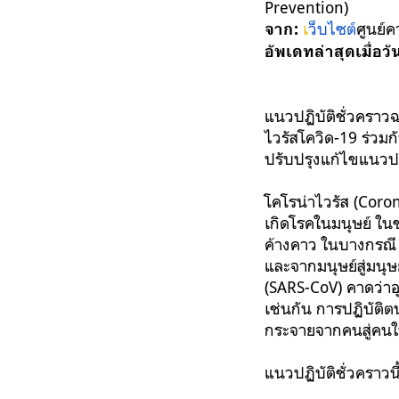
Prevention)
เ
ว็บไซต์
ศูนย์
จาก:
อัพเดทล่าสุดเมื่อวัน
แนวปฏิบัติชั่วคราวฉ
ไวรัสโควิด-19 ร่วมก
ปรับปรุงแก้ไขแนวปฏิบ
โคโรน่าไวรัส (Coron
เกิดโรคในมนุษย์ ใน
ค้างคาว ในบางกรณี เม
และจากมนุษย์สู่มนุษ
(SARS-CoV) คาดว่าอุ
เช่นกัน การปฏิบัติต
กระจายจากคนสู่คนใน
แนวปฏิบัติชั่วคราวนี้