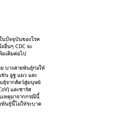
าบในปัจจุบันของโรค
ใจอื่นๆ CDC จะ
พิ่มเติมต่อไป
ย บางสายพันธุ์ก่อให้
เช่น อูฐ แมว และ
ุ์จากสัตว์สู่มนุษย์
-CoV) และซาร์ส
นเหตุมาจากกรณีนี้
นธุ์นี้ไม่ให้ระบาด