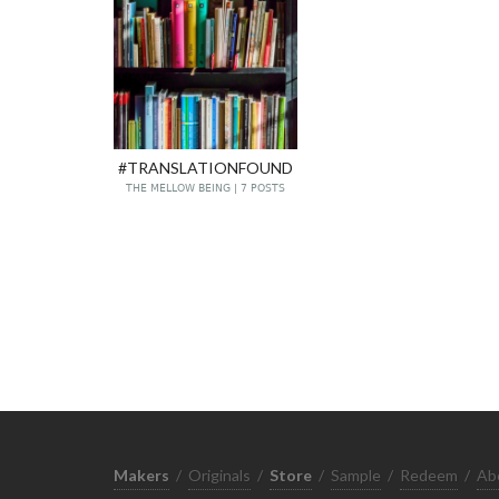
#TRANSLATIONFOUND
THE MELLOW BEING | 7 POSTS
Makers
/
Originals
/
Store
/
Sample
/
Redeem
/
Ab