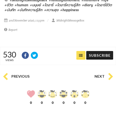
#ชีวิต
#human
#มนุษย์
#ไดอารี่
#ไดอารี่ความรู้สึก
#diary
#ไดอารี่ชีวิต
#บันทึก
#บันทึกความรู้สึก
#ความสุข
#happiness
2nd November 2020, 1:13 pm
MidnightMessageBox
Report
530
SUBSCRIBE
VIEWS
PREVIOUS
NEXT
0
0
0
0
0
0