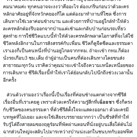
คมนาคมค่ะ ทุกคนอาจจะงงว่าคืออะไร ต้องเกริ่นก่อนว่าตัวละคร
หลักอาศัยอยู่ที่จังหวักคยองกีโด แต่ต้องมาทำงานที่โซล ซึ่งการ
เดินทางใช้เวลาค่อนข้างนาน และด้วยการที่บ้านอยู่ใกล้ทำให้ตัว
ละครหลักต้องรีบออกจากบ้านแต่เช้าและกลับบ้านก่อนรถเที่ยว
สุดท้าย การใช้ชีวิตแบบนี้ทำให้ตัวละครหลักพลาดโอกาสที่จะได้ใช้
ชีวิตหลังลิกงานในการสังสรรค์กับเพื่อน ชีวิตก็ดูจืดชืดและธรรมดา
เราเองก็เป็นคนหนึ่งที่บ้านอยู่ไกลจากกทม. ถ้าจะเข้า กทม.ก็ต้อง
นั่งรถเกือบ3 ชม.เต็ม ถ้าผู้อ่านเป็นคนที่ต้องเดินทางโดยขนส่ง
สาธารณะทุกวัน เราคิดว่าคุณน่าจะเข้าใจถึงความเหน็ดเหนื่อยของ
การเดินทาง ซีรีส์เรื่องนี้ทำให้เราได้ย้อนกลับไปนึกถึงช่วงเวลานั้น
อีกครั้ง
ส่วนตัวเรามองว่าเรื่องนี้เป็นเรื่องที่ค่อนข้างแตกต่างจากซีรีส์
เรื่องอื่นที่เราเคยดู เพราะตัวละครให้ความรู้สึกที่
ซึ่งก็ตรง
เฉื่อยชา
กับชีวิตของคนธรรมดา ที่ตัวซีรีส์ตั้งใจจะแสดงออกมา ตัวละครมี
บทพูดที่ไม่เยอะ และจะใช้เสียงบรรยายมากกว่า เป็นซีรส์ที่ทำให้
รับรู้ได้ถึงสายลมของฤดูร้อนที่พัดผ่านตอนที่นั่งอยู่บนเสื่อใต้ต้นไม้
ฉากส่วนใหญ่จะสลับไปมาระหว่างบ้านน่งเอกในชนบทกับออฟฟิศ