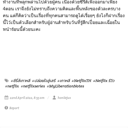
ทำงานที่พลุกพล่านไปด้วยผู้คน เนื่องด้วยซีรีส์เพิ่งออกมาเพียง
4ตอน เราจึงยังไม่ทราบถึงความคิดและพื้นหลังของตัวละครบาง
คน แต่ก็คิดว่าเป็นเรื่องที่ทุกคนสามารถดูได้เรื่อยๆ ยังไงก็ฝากเรื่อง
นี้ไว้เป็นตัวเลือกสำหรับผู้อ่านสำหรับวันที่รู้สึกเปื่อยและเฉื่อยใน
หน้าร้อนนี้ด้วยนะคะ
#ซีรี่ส์เกาหลี
#ปล่อยใจสู่เสรี
#เกาหลี
#NetflixTH
#Netflix รีวิว
#netflix
#netflixseries
#MyLiberationNotes
22nd April 2022, 8:55 am
honiiejus
Report