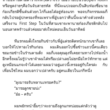
หรือพูดง่ายๆคือวันจับสายรหัส ที่นี่จะแบ่งออกเป็นสิบห้องชื่อนาย
ก้องเกียรติขึ้นต้นด้วยก.ไก่ก็เลยได้อยู่ห้องแรก พอจบกิจกรรมผมก็
กลับไปรอผู้ปกครองที่หอเพราะพี่อู๋บอกว่าคืนนี้จะมาค้างด้วยหลัง
เสร็จงาน
First Step
ในวันที่สามเขาจะพานายก้องเกียรติกลับไป
นอนลาดพร้าวแล้วค่อยมาส่งใหม่ตอนเย็นวันอาทิตย์
ทีแรกผมตั้งใจรอกินข้าวกับพี่อู๋แต่รถติดหนักมากเขาก็เลย
บอกให้ไปหาอะไรกินก่อน ผมเดินออกไปซื้อข้าวแถวนี้คนเดียว
ขณะรอข้าวในร้านตามสั่ง ผมก็เจอคุณลุงที่เคยถามทางไปห้องน้ำ
อีกครั้งผมไม่รู้ว่าเขาจำผมได้หรือเปล่าเลยไม่ยกมือไหว้ทักทาย แต่
ดูเหมือนแกจะจำได้เลยถามผมว่าอยู่แถวนี้เหรออยู่กับใครล่ะ กับ
เพื่อนใช่ไหม ผมบอกว่าเปล่าครับ อยู่คนเดียวในเกกีหนึ่ง
“
ลุงมารอรับหลานเหรอครับ?
”
“
มารอลูกชายน่ะ
”
“
อ๋อ – ครับ
”
ผมพยักหน้ายิ้มๆว่าจะถามถึงลูกแกหน่อยแต่กลัวว่าดู