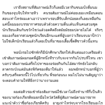
เราถึงสถานที่สัมภาษณ์เร็วก็เลยมีเวลากินขนมปังดื่มนม
กินของจุบจิบให้หายหิว คนรอสัมภาษณ์ไม่ค่อยเยอะเหมือนตอน
สอบเท่าไหร่ผมเดาเอาว่าเพราะรอบสี่รับเด็กน้อยลงก็เลยเหลือกัน
แค่นี้ผมมองบรรยากาศรอบตัวด้วยความตื่นเต้นเห็นคนสวมชุด
นักเรียนเดินกันขวักไขว่แล้วอดคิดถึงสมัยมัธยมปลายไม่ได้ จริงๆ
ผมเองก็อยากสวมชุดนักเรียนอีกนะแต่พี่อู๋บอกว่าเรียนจบมาปีกว่า
ไม่ใช่เด็กนักเรียนแล้วก็เลยเป็นที่มาของเสื้อเชิ้ตสีขาวตัวนี้แทน
พอนั่งรอไปซักพักก็มีนักศึกษาเรียกให้เดินต่อแถวเตรียมตัว
เข้าสัมภาษณ์ผมกอดพี่อู๋อีกหนึ่งทีราวกับจะจากกันไปรบที่ไหน เขา
บอกว่าสัมภาษณ์เสร็จไปหาของอร่อยกินกันไอ้สมาร์ทยังไม่กลับ
ลาดกระบังแต่มันส่งพิกัดของดีมาให้แล้ว ผมพยักหน้าบอกพี่อู๋ว่า
ครับๆเสร็จตรงนี้ไว้ไปเที่ยวกัน พี่รอก่อนนะ ผมไปไม่นานสัญญาว่า
จะตอบคำถามให้ดียิ่งกว่านางงามเลย
ผมต่อคิวรอเข้าห้องสัมภาษณ์ใช้เวลาไม่ถึงห้านาทีก็เป็นคิว
ของนายก้องเกียรติผมยกมือไหว้สวัสดีผู้สัมภาษณ์ตามมารยาท
แนะนำตัวว่าชื่อก้องเกียรติครับ อายุเท่าไหร่จบจากโรงเรียนอะไร