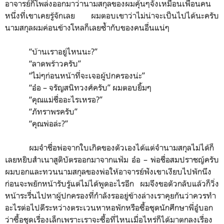
อาจารย์ก็โพล่งออกมาว่านามสกุลของผมคุ้นๆจังเหมือนเพื่อนคน
หนึ่งที่เขาเคยรู้จักเลย ผมตอบเขาว่าไม่น่าจะเป็นไปได้นะครับ
นามสกุลผมค่อนข้างโหลก็เลยซ้ำกับของคนอื่นแน่ๆ
“
บ้านเราอยู่ไหนนะ?
”
“
ลาดพร้าวครับ
”
“
ไม่ๆก่อนหน้าที่จะเจอผู้ปกครองน่ะ
”
“
อ๋อ
–
จรัญสนิทวงศ์ครับ
”
ผมตอบยิ้มๆ
“
คุณแม่ชื่ออะไรเหรอ?
”
“
ภัทราพรครับ
”
“
คุณพ่อล่ะ?
”
ผมจำชื่อพ่อจากใบเกิดของตัวเองได้แต่จำนามสกุลไม่ได้ก็
เลยหยิบสำเนาสูติบัตรออกมาจากแฟ้ม อ๋อ – พ่อชื่อสมปราชญ์ครับ
ผมบอกและทวนนามสกุลของพ่อให้อาจารย์ฟังเขาเงียบไปพักนึง
ก่อนจะพยักหน้ารับรู้แต่ไม่ได้พูดอะไรอีก ผมจึงขอตัวกลับแล้วก็วิ่ง
หน้าระรื่นไปหาผู้ปกครองที่กำลังรออยู่ข้างล่างเราคุยกันว่าควรทำ
อะไรต่อไปดีระหว่างตระเวนหาหอพักหรือซื้อชุดนักศึกษาพี่อู๋บอก
ว่าซื้อชุดเรื่องเล็กเพราะเราจะซื้อที่ไหนเมื่อไหร่ก็ได้มาตกลงเรื่อง