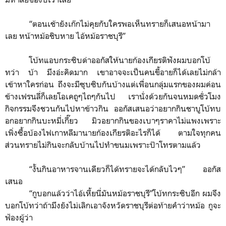
“
ตอนเช้ายังเก๊กไม่คุยกับใครพอเห็นทรายก็เสนอหน้ามา
เลย หน้าหม้อชิบหาย ไอ้หม้อราชบุรี
”
โบ้ทแอบกระซิบด่าออกัสให้นายก้องเกียรติฟังผมบอกโบ้
ทว่า บ้า มึงอ่ะคิดมาก เขาอาจจะเป็นคนขี้อายก็ได้เลยไม่กล้า
เข้าหาใครก่อน ถึงจะมีซุบซิบกันบ้างแต่เพื่อนกลุ่มแรกของผมค่อน
ข้างเฟรนลี่ก็เลยโอเคถูๆไถๆกันไป เรานั่งด้วยกันจนหมดชั่วโมง
กิจกรรมจึงชวนกันไปหาข้าวกิน ออกัสเสนอว่าอยากกินชาบูโบ้ทบ
อกอยากกินบะหมี่เกี๊ยว มิวอยากกินของเบาๆราคาไม่แพงเพราะ
เพิ่งซื้อบ้องไฟเกาหลีมานายก้องเกียรติอะไรก็ได้ ตามใจทุกคน
ส่วนทรายไม่กินจะกลับบ้านไปทำขนมเพราะป๊าโทรตามแล้ว
“
งั้นกินอาหารจานเดียวก็ได้ทรายจะได้กลับไวๆ
”
ออกัส
เสนอ
“
กูบอกแล้วว่าไอ้เหี้ยนี่มันหม้อราชบุรี
”
โบ้ทกระซิบอีก ผมจึง
บอกโบ้ทว่าถ้ามึงยังไม่เลิกเอาจังหวัดราชบุรีต่อท้ายคำว่าหม้อ กูจะ
ฟ้องผู้ว่า