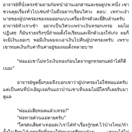
อาจารย์ที่นั่งตรงข้ามถามก้มหน้าอ่านเอกสารและขอดูปพ.หนึ่ง เขา
ชวนคุยเรื่องทั่วไปเช่นทำไมถึงอยากเรียนวิศวะ ตอบ
:
เพราะเจ้า
นายของผู้ปกครองของผมออกแบบเครื่องจักรตัวละยี่สิบล้านครับ
อาจารย์หัวเราะขำ อยากเป็นวิศวะเพราะเงินหรอกเหรอ ผมไม่
ปฏิเสธ ก็มันรวยจริงๆนี่ถ้าผมตั้งใจเรียนและฝึกตัวเองให้เก่ง ผมก็
จะมีเงินเยอะๆ พอมีเงินผมจะเอาเงินไปคืนผู้ปกครองครับ เพราะ
เขาหมดเงินกับค่ากินค่าอยู่ของผมตั้งหลายบาท
“
พ่อแม่เขาไม่หวังเงินทองก้อนโตจากลูกหรอกแต่ถ้าได้ก็ดี
เนอะ
”
อาจารย์พูดยิ้มๆผมจึงบอกเขาว่าผู้ปกครองไม่ใช่พ่อแม่ครับ
แต่เป็นคนที่บังเอิญเจอกันแถวบ้านเขาเห็นผมไม่มีใครก็เลยรับมา
ดูแล
“
พ่อแม่เสียหมดแล้วเหรอ?
”
“
พ่อหายส่วนแม่ตายครับ
”
“
ใครส่งเสียค่าเทอมล่ะ?เราได้ทำเรื่องกู้กยศ.ไว้บ้างไหม?ถ้า
ตั้งใจเรียนได้เกรดดีๆที่คณะให้ทุนการศึกษาด้วย เราจะได้ไม่