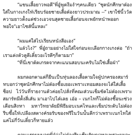
“
แขนเสื้อยาวพอดี
”
พี่อู๋พูดงึมงำๆคนเดียว
“
ชุดนักศึกษาต้อง
ใส่ในกางเกงให้เรียบร้อยชายเสื้อต้องยาวประมาณ
--”
เขาใช้นิ้ววัด
ความยาวตั้งแต่ช่วงเอวจนสุดชายเสื้อก่อนจะพยักหน้าพออก
พอใจ
“
เอาไซส์นี้แหละ
”
“
ผมแค่ใส่ไปเรียนหนังสือเอง
”
“
แล้วไง?
”
พี่อู๋ถามอย่างไม่ใส่ใจก่อนจะเลือกกางเกงต่อ
“
ถ้า
เราแต่งตัวดูดีเดี๋ยวอะไรดีๆก็ตามมา
”
“
ที่นี่เขาตัดเกรดจากคะแนนสอบนะครับไม่ใช่เสื้อผ้า
”
ผมกลอกตาแต่ก็ยืนเป็นหุ่นลองเสื้อตามใจผู้ปกครองสมาร์
ทบอกว่าชุดนักศึกษาไม่ต้องซื้อเยอะเพราะเทอมสองจะได้ใส่เสื้อ
ช็อป ไว้วันที่รายงานตัวค่อยไปสั่งที่คณะส่วนเข็มขัดไม่ต้องเพราะ
สมาร์ทมีตั้งสี่เส้น มาเอาไปได้เลย เอ้อ – เนกไทก็ไม่ต้องซื้อนะช่วง
เดือนสิงหา
มหาวิทยาลัยมีพิธีมอบเนคไทและเข็มประดับไม่ต้อง
รีบซื้อให้เปลืองสตางค์รอรับของฟรีในวันนั้นดีกว่าเพราะเนกไทใส่
แค่ไม่กี่วันเดี๋ยวก็หายแล้ว
ตอนแรกผมบอกพี่อู๋ว่าไม่ต้องรีบเซ็นสัญญาหอเพราะผมจะ