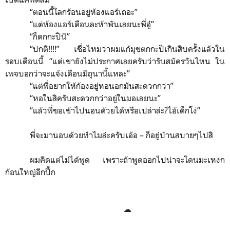
“
ตอนนี้โลกร้อนอยู่ห้องแอร์เถอะ
”
“
แต่ห้องแอร์เดือนละห้าพันเลยนะพี่อู๋
”
“
ก็ตกกะปินิ
”
“
ปกติ
!!!!”
เชื่อไหมว่าผมแก้มุขตกกะปิเกินสิบครั้งแล้วใน
รอบเดือนนี้
“
แต่เขายังไม่ประกาศเลยครับว่ารับสมัครวันไหน ใน
เพจบอกว่าจะแจ้งเดือนมิถุนานี้แหละ”
“
แต่พี่อยากให้ก้องอยู่หอนอกมันสะดวกกว่า
”
“
หอในสิครับสะดวกกว่าอยู่ในมอเลยนะ
”
“
แล้วพี่ขอเข้าไปนอนด้วยได้หรือเปล่าล่ะ?ไอ้เด็กโง่
”
พี่จะมานอนด้วยทำไมล่ะครับเอ้อ – ก็อยู่บ้านสบายๆไปสิ
ผมคิดแต่ไม่ได้พูด เพราะถ้าพูดออกไปน่าจะโดนมะเหงก
ก้อนใหญ่อีกปึ้ก
☁