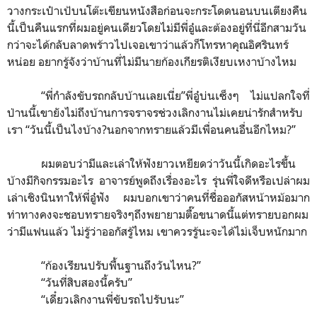
วางกระเป๋าเป้บนโต๊ะเขียนหนังสือก่อนจะกระโดดนอนบนเตียงคืน
นี้เป็นคืนแรกที่ผมอยู่คนเดียวโดยไม่มีพี่อู๋และต้องอยู่ที่นี่อีกสามวัน
กว่าจะได้กลับลาดพร้าวไปเจอเขาว่าแล้วก็โทรหาคุณอิศรินทร์
หน่อย อยากรู้จังว่าบ้านที่ไม่มีนายก้องเกียรติเงียบเหงาบ้างไหม
“
พี่กำลังขับรถกลับบ้านเลยเนี่ย
”
พี่อู๋บ่นเซ็งๆ ไม่แปลกใจที่
ป่านนี้เขายังไม่ถึงบ้านการจราจรช่วงเลิกงานไม่เคยน่ารักสำหรับ
เรา
“
วันนี้เป็นไงบ้าง?นอกจากทรายแล้วมีเพื่อนคนอื่นอีกไหม?
”
ผมตอบว่ามีและเล่าให้ฟังยาวเหยียดว่าวันนี้เกิดอะไรขึ้น
บ้างมีกิจกรรมอะไร อาจารย์พูดถึงเรื่องอะไร รุ่นพี่ใจดีหรือเปล่าผม
เล่าเชิงนินทาให้พี่อู๋ฟัง ผมบอกเขาว่าคนที่ชื่อออกัสหน้าหม้อมาก
ท่าทางคงจะชอบทรายจริงๆถึงพยายามตื๊อขนาดนี้แต่ทรายบอกผม
ว่ามีแฟนแล้ว ไม่รู้ว่าออกัสรู้ไหม เขาควรรู้นะจะได้ไม่เจ็บหนักมาก
“
ก้องเรียนปรับพื้นฐานถึงวันไหน?
”
“
วันที่สิบสองนี้ครับ
”
“
เดี๋ยวเลิกงานพี่ขับรถไปรับนะ
”