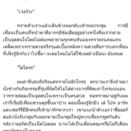
“
เว่อร์ว่ะ
”
ทรายหัวเราะแล้วเดินข้างผมกลับเข้าหอประชุม การมี
เพื่อนเป็นคนที่หน้าตาดีมากๆมีข้อเสียอยู่อย่างหนึ่งคือเรากลาย
เป็นจุดสนใจโดยไม่ต้องพยายามทุกคนหันมองทรายจนคอแทบ
เคล็ดเพราะทรายสวยจริงๆแต่เบื้องหลังความสวยคือการบอกเพื่อน
ที่เพิ่งรู้จักกันว่าไปขี้มา จะดมไหมไม่ได้ใช้เจลล้างมือนะ มันหมด
“
โสโครก
”
ผมด่าทีเล่นทีจริงแต่ทรายไม่ยักโกรธ ตกบ่ายเราจึงย้ายมา
นั่งข้างกันกิจกรรมที่รุ่นพี่จัดให้ไม่ได้ต่างจากที่คิดเท่าไหร่แน่นอน
ว่าทรายย่อมเป็นจุดสนใจเพราะเป็นคนสวย พอทรายมาอยู่กับผม
เราก็เริ่มมีเพื่อนชวนคุยขึ้นมาบ้าง ตอนนี้ผมรู้จักมิว เต้ โบ้ท อาร์ท
และเชอร์รี่มีอีกคนที่เข้ามาทักพวกเรา เขาแนะนำตัวเองว่าชื่อออกั
สแล้วนั่งจับกลุ่มกับผมกลายเป็นกลุ่มใหญ่พวกเพื่อนๆพูดกันลับ
หลังว่าออกัสเป็นเน็ตไอดอล น่าจะได้เป็นเดือนคณะหรือไม่ก็เดือน
มหาลัยของปีเราเลย