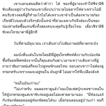
เขาบอกแต่ผมคิดว่าคำว่า ได้ ของพี่อู๋อาจจะทำให้ชิราอิชิ
ซังเคืองอยู่บ้างวันก่อนเขาเพิ่งบ่นว่านายไม่อยากให้ลาเพราะไม่มี
คนรับช่วงต่อพี่อู๋ก็ทำอะไรไม่ได้เพราะเขาจำเป็นต้องพานายก้อง
เกียรติไปมอบตัวจริงๆดังนั้นหน้าที่ล่ามเฉพาะกิจจึงต้องเป็นของ
น้องฝ่ายจัดซื้อแทนซึ่งทั้งสองคนจะคุยกันรู้เรื่องไหม เดี๋ยวชิราอิชิ
ซังคงโทรมาด่าพี่อู๋อีกที
วันที่สามมิถุนายน เราเดินทางไปสัมภาษณ์ที่ลาดกระบัง
ผมนั่งตื่นเต้นในรถโดยมีพี่อู๋คุยโทรศัพท์สั่งงานกับน้องจัด
ซื้อที่ออฟฟิศหลังจากนั้นก็คุยเล่นกันฆ่าเวลาระหว่างเดินทางพี่อู๋
ถามว่าสัมภาษณ์เสร็จจะไปดูหอพักเลยไหม ผมบอกเขาว่าไม่ต้องดู
หรอกครับเพราะผมจะอยู่หอใน มันถูกดี ไม่อยากให้พี่เปลืองตังค์
“
หอในมันเก่านะ
”
“
ไม่เก่าครับ ผมลองหาดูแล้ว
”
ผมเปิดเฟสบุ๊กเพจชาวหอใน
ให้ผู้ปกครองดูแต่เขาขับรถอยู่เลยไม่ละสายตามามอง
“
มีห้องแอร์
กับห้องพัดลมผมอยู่ห้องพัดลมได้นะ เมื่อก่อนตอนอยู่บ้านเก่า ผมก็
เปิดแค่พัดลม
”