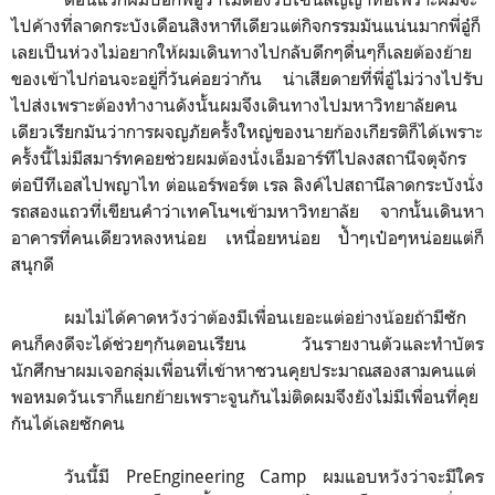
ไปค้างที่ลาดกระบังเดือนสิงหาทีเดียวแต่กิจกรรมมันแน่นมากพี่อู๋ก็
เลยเป็นห่วงไม่อยากให้ผมเดินทางไปกลับดึกๆดื่นๆก็เลยต้องย้าย
ของเข้าไปก่อนจะอยู่กี่วันค่อยว่ากัน น่าเสียดายที่พี่อู๋ไม่ว่างไปรับ
ไปส่งเพราะต้องทำงานดังนั้นผมจึงเดินทางไปมหาวิทยาลัยคน
เดียวเรียกมันว่าการผจญภัยครั้งใหญ่ของนายก้องเกียรติก็ได้เพราะ
ครั้งนี้ไม่มีสมาร์ทคอยช่วยผมต้องนั่งเอ็มอาร์ทีไปลงสถานีจตุจักร
ต่อบีทีเอสไปพญาไท ต่อแอร์พอร์ต เรล ลิงค์ไปสถานีลาดกระบังนั่ง
รถสองแถวที่เขียนคำว่าเทคโนฯเข้ามหาวิทยาลัย จากนั้นเดินหา
อาคารที่คนเดียวหลงหน่อย เหนื่อยหน่อย ป้ำๆเป๋อๆหน่อยแต่ก็
สนุกดี
ผมไม่ได้คาดหวังว่าต้องมีเพื่อนเยอะแต่อย่างน้อยถ้ามีซัก
คนก็คงดีจะได้ช่วยๆกันตอนเรียน วันรายงานตัวและทำบัตร
นักศึกษาผมเจอกลุ่มเพื่อนที่เข้าหาชวนคุยประมาณสองสามคนแต่
พอหมดวันเราก็แยกย้ายเพราะจูนกันไม่ติดผมจึงยังไม่มีเพื่อนที่คุย
กันได้เลยซักคน
วันนี้มี
PreEngineering Camp
ผมแอบหวังว่าจะมีใคร