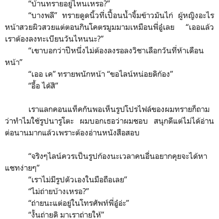
“
บ้านทรายอยู่ไหนเหรอ?
”
“
บางพลี
”
ทรายดูดนิ้วที่เปื้อนน้ำจิ้มข้าวมันไก่ ผู้หญิงอะไร
หน้าสวยผิวสวยแต่ตอนกินโคตรมูมมามเหมือนพี่อู๋เลย
“
เออแล้ว
เราต้องลงทะเบียนวันไหนนะ?
”
“
เขาบอกว่าปีหนึ่งไม่ต้องลงรอลงวิชาเลือกวันที่ห้าเดือน
หน้า
”
“
เออ เค
”
ทรายพนักหน้า
“
ขอไลน์หน่อยดิก้อง
”
“
อื้อ ได้สิ
”
เราแลกคอนแท็คกันพอเห็นรูปโปรไฟล์ของผมทรายก็ถาม
ว่าทำไมใช้รูปนารูโตะ ผมบอกเธอว่าผมชอบ สนุกดีแต่ไม่ได้อ่าน
ต่อนานมากแล้วเพราะต้องอ่านหนังสือสอบ
“
จริงๆไลน์ควรเป็นรูปก้องนะเวลาคนอื่นอยากคุยจะได้หา
แชทง่ายๆ
”
“
เราไม่มีรูปตัวเองในมือถือเลย
”
“
ไม่ถ่ายบ้างเหรอ?
”
“
ถ่ายนะแต่อยู่ในโทรศัพท์พี่อู๋อ่ะ
”
“
งั้นถ่ายดิ มาเราถ่ายให้
”