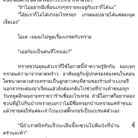
“
ถ้าไม่อยากมีเพื่อนเก่งๆทรายจะอยู่กับเราก็ได้นะ
”
“
โอ๊ยเราก็ไม่ได้เก่งอะไรหรอก เกรดมอปลายได้แค่สองจุด
เจ็ดเอง
”
โอเค –ผมจะไม่พูดเรื่องเกรดกับทราย
“
เออก้องเป็นคนที่ไหนอ่ะ?
”
ทรายชวนคุยแล้วเราก็ใช้โอกาสนี้ทำความรู้จักกัน ผมบอก
ทรายแค่ว่ามาจากลาดพร้าว อาศัยอยู่กับผู้ปกครองสองคนในคอน
โดขนาดกลางส่วนทรายเป็นลูกสาวคนที่สามของร้านทำเบเกอรี
นอกจากจะต้องมาเรียนแล้วยังต้องกลับไปช่วยที่บ้านทำขนมทุก
วันหยุดอีกผมถามทรายว่าร้านชื่ออะไรเหรอ ถ้ามีโอกาสก็อยากลอง
ชวนพี่อู๋ไปกินบ้างทรายบอกว่าไม่มีชื่อหรอกบ้านทรายแค่ทำขนม
แล้วขายต่อให้แต่ละเจ้าไปแปะสติ๊กเกอร์เป็นแบรนด์ตัวเอง
“
นี่ถ้าเราสนิทกันเร็วนะเย็นนี้จะชวนไปตีแป้งที่บ้าน ขี้
คร้านจะทำ
”