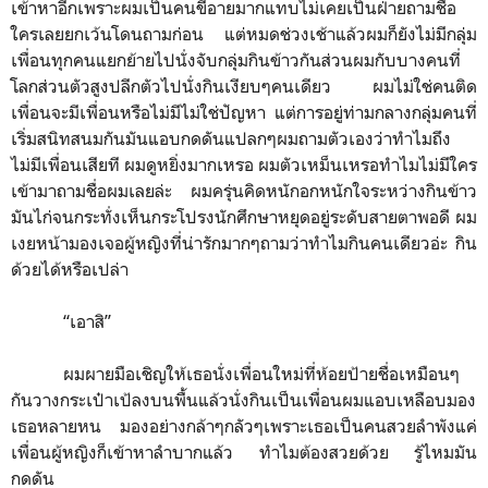
เข้าหาอีกเพราะผมเป็นคนขี้อายมากแทบไม่เคยเป็นฝ่ายถามชื่อ
ใครเลยยกเว้นโดนถามก่อน แต่หมดช่วงเช้าแล้วผมก็ยังไม่มีกลุ่ม
เพื่อนทุกคนแยกย้ายไปนั่งจับกลุ่มกินข้าวกันส่วนผมกับบางคนที่
โลกส่วนตัวสูงปลีกตัวไปนั่งกินเงียบๆคนเดียว ผมไม่ใช่คนติด
เพื่อนจะมีเพื่อนหรือไม่มีไม่ใช่ปัญหา แต่การอยู่ท่ามกลางกลุ่มคนที่
เริ่มสนิทสนมกันมันแอบกดดันแปลกๆผมถามตัวเองว่าทำไมถึง
ไม่มีเพื่อนเสียที ผมดูหยิ่งมากเหรอ ผมตัวเหม็นเหรอทำไมไม่มีใคร
เข้ามาถามชื่อผมเลยล่ะ ผมครุ่นคิดหนักอกหนักใจระหว่างกินข้าว
มันไก่จนกระทั่งเห็นกระโปรงนักศึกษาหยุดอยู่ระดับสายตาพอดี ผม
เงยหน้ามองเจอผู้หญิงที่น่ารักมากๆถามว่าทำไมกินคนเดียวอ่ะ กิน
ด้วยได้หรือเปล่า
“
เอาสิ
”
ผมผายมือเชิญให้เธอนั่งเพื่อนใหม่ที่ห้อยป้ายชื่อเหมือนๆ
กันวางกระเป๋าเป้ลงบนพื้นแล้วนั่งกินเป็นเพื่อนผมแอบเหลือบมอง
เธอหลายหน มองอย่างกล้าๆกลัวๆเพราะเธอเป็นคนสวยลำพังแค่
เพื่อนผู้หญิงก็เข้าหาลำบากแล้ว ทำไมต้องสวยด้วย รู้ไหมมัน
กดดัน