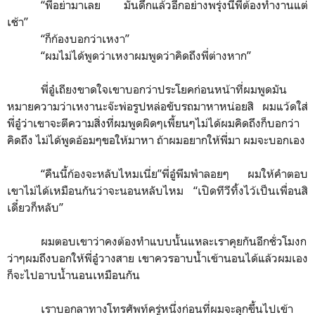
“
พี่อย่ามาเลย มันดึกแล้วอีกอย่างพรุ่งนี้พี่ต้องทำงานแต่
เช้า
”
“
ก็ก้องบอกว่าเหงา
”
“
ผมไม่ได้พูดว่าเหงาผมพูดว่าคิดถึงพี่ต่างหาก
”
พี่อู๋เถียงขาดใจเขาบอกว่าประโยคก่อนหน้าที่ผมพูดมัน
หมายความว่าเหงานะจ๊ะพ่อรูปหล่อขับรถมาหาหน่อยสิ ผมแว้ดใส่
พี่อู๋ว่าเขาจะตีความสิ่งที่ผมพูดผิดๆเพี้ยนๆไม่ได้ผมคิดถึงก็บอกว่า
คิดถึง ไม่ได้พูดอ้อมๆขอให้มาหา ถ้าผมอยากให้พี่มา ผมจะบอกเอง
“
คืนนี้ก้องจะหลับไหมเนี่ย
”
พี่อู๋พึมพำลอยๆ ผมให้คำตอบ
เขาไม่ได้เหมือนกันว่าจะนอนหลับไหม
“
เปิดทีวีทิ้งไว้เป็นเพื่อนสิ
เดี๋ยวก็หลับ
”
ผมตอบเขาว่าคงต้องทำแบบนั้นแหละเราคุยกันอีกชั่วโมงก
ว่าๆผมถึงบอกให้พี่อู๋วางสาย เขาควรอาบน้ำเข้านอนได้แล้วผมเอง
ก็จะไปอาบน้ำนอนเหมือนกัน
เราบอกลาทางโทรศัพท์ครู่หนึ่งก่อนที่ผมจะลุกขึ้นไปเข้า