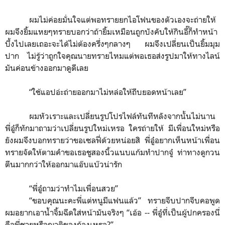
ผมไม่ค่อยมั่นใจแต่พอทรายยกไอโฟนของตัวเองจะถ่ายให้
ผมจึงยิ้มแหยๆทรายบอกว่าถ้ายิ้มเหมือนถูกบังคับให้กินอึ๊ก็ทำหน้า
บึ้งไปเลยเถอะจะได้ไม่ต้องครึ่งๆกลางๆ ผมจึงเปลี่ยนเป็นยิ้มมุม
ปาก ไม่รู้ว่าถูกใจคุณนายทรายไหมแต่พอเธอส่งรูปมาให้ทางไลน์
มันค่อนข้างออกมาดูดีเลย
“
ใช้แอปอ่ะถ่ายออกมาไม่หล่อให้ถีบยอดหน้าเลย
”
ผมหัวเราะและเปลี่ยนรูปโปรไฟล์ทันทีหลังจากนั้นไม่นาน
พี่อู๋ก็ทักมาถามว่าเปลี่ยนรูปใหม่เหรอ ใครถ่ายให้ มีเพื่อนใหม่หรือ
ยังผมจึงบอกทรายว่าขอเซลฟี่ด้วยหน่อยสิ พี่อู๋อยากเห็นหน้าเพื่อน
ทรายจัดให้ตามคำขอเธอชูสองนิ้วแนบแก้มทำปากจู๋ ท่าทางดูกวน
ตีนมากกว่าให้ออกมาแอ๊บแบ๊วน่ารัก
“
พี่อู๋ถามว่าทำไมเพื่อนสวย
”
“
ขอบคุณนะคะพี่แต่หนูมีแฟนแล้ว
”
ทรายจีบปากจีบคอพูด
ผมอยากเอาน้ำจิ้มฉีดใส่หน้ามันจริงๆ
“
เอ้อ -- พี่อู๋ที่เป็นผู้ปกครองนี่
คือพี่ชายหรือญาติของก้องเหรอ?
”