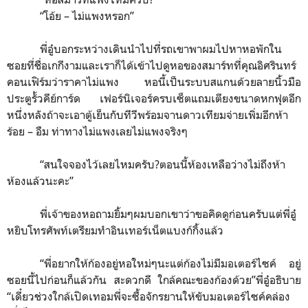
“
โอ้ย – ไม่แพงหรอก
”
พี่อู๋บอกระหว่างเดินนำไปที่รถเขาพาผมไปหาหอพักใน
ซอยที่ชื่อเกกีงามและเราก็ได้เข้าไปดูหอของสมาร์ทที่คุณอิศรินทร์
คอนเฟิร์มว่าราคาไม่แพง หอนี้เป็นระบบสแกนด้วยลายนิ้วมือ
ประตูรั้วคีย์การ์ด เฟอร์นิเจอร์ครบเซ็ตแถมเตียงขนาดหกฟุตอีก
หนึ่งหลังถ้าจะเอาตู้เย็นกับทีวีพร้อมจานดาวเทียมจ่ายเพิ่มอีกห้า
ร้อย – อืม ท่าทางไม่แพงเลยไม่แพงจริงๆ
“
สนใจจองไว้เลยไหมครับ?ตอนนี้ห้องเหลือว่างไม่ถึงห้า
ห้องแล้วนะคะ
”
พี่เจ้าของหอถามยิ้มๆผมบอกเขาว่าขอคิดดูก่อนครับแต่พี่อู๋
หยิบโทรศัพท์เตรียมทำอินเทอร์เน็ตแบงก์กิ้งแล้ว
“
พี่อยากให้ก้องอยู่หอใหม่ๆนะแต่ก้องไม่มีมอเตอร์ไซค์ อยู่
ซอยนี้ไปก่อนก็แล้วกัน สะดวกดี ใกล้คณะของก้องด้วย
”
พี่อู๋อธิบาย
“
เดี๋ยวช่วงใกล้เปิดเทอมพี่จะซื้อจักรยานให้ขับมอเตอร์ไซค์คล่อง