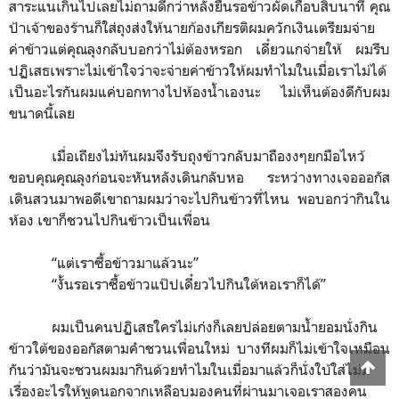
สาระแนเกินไปเลยไม่ถามดีกว่าหลังยืนรอข้าวผัดเกือบสิบนาที คุณ
ป้าเจ้าของร้านก็ใส่ถุงส่งให้นายก้องเกียรติผมควักเงินเตรียมจ่าย
ค่าข้าวแต่คุณลุงกลับบอกว่าไม่ต้องหรอก เดี๋ยวแกจ่ายให้ ผมรีบ
ปฏิเสธเพราะไม่เข้าใจว่าจะจ่ายค่าข้าวให้ผมทำไมในเมื่อเราไม่ได้
เป็นอะไรกันผมแค่บอกทางไปห้องน้ำเองนะ ไม่เห็นต้องดีกับผม
ขนาดนี้เลย
เมื่อเถียงไม่ทันผมจึงรับถุงข้าวกลับมาถืองงๆยกมือไหว้
ขอบคุณคุณลุงก่อนจะหันหลังเดินกลับหอ ระหว่างทางเจอออกัส
เดินสวนมาพอดีเขาถามผมว่าจะไปกินข้าวที่ไหน พอบอกว่ากินใน
ห้อง เขาก็ชวนไปกินข้าวเป็นเพื่อน
“
แต่เราซื้อข้าวมาแล้วนะ
”
“
งั้นรอเราซื้อข้าวแป๊ปเดี๋ยวไปกินใต้หอเราก็ได้
”
ผมเป็นคนปฏิเสธใครไม่เก่งก็เลยปล่อยตามน้ำยอมนั่งกิน
ข้าวใต้ของออกัสตามคำชวนเพื่อนใหม่ บางทีผมก็ไม่เข้าใจเหมือน
กันว่ามันจะชวนผมมากินด้วยทำไมในเมื่อมาแล้วก็นั่งใบ้ใส่ไม่มี
เรื่องอะไรให้พูดนอกจากเหลือบมองคนที่ผ่านมาเจอเราสองคน