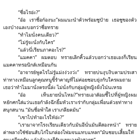
“
ชื่อไรอ่ะ?
”
“
อ๋อ เราชื่อก้องนะ
”
ผมแนะนำตัวพร้อมชูป้าย เธอชูของตัว
เองบ้างและบอกว่าชื่อทราย
“
ทำไมนั่งคนเดียว?
”
“
ไม่รู้จะนั่งกับใคร
”
“
แล้วนี่เรียนภาคอะไร?
”
“
แมคคา
”
ผมตอบ ทรายเลิกคิ้วแล้วบอกว่าเธอเองก็เรียน
แมคคาทรอนิกส์เหมือนกัน
“
อาจารย์พูดไรไม่รู้แม่งง่วงว่ะ
”
ทรายบ่นงุบงิบตามประสา
ท่าทางเหมือนลูกคุณหนูขี้รำคาญที่ไม่ค่อยชอบยุ่งกับใครผมถาม
เธอว่าทำไมมานั่งตรงนี้ล่ะ ไม่นั่งกับกลุ่มผู้หญิงฝั่งโน้นเหรอ
“
อ๋อ เห็นยายนั่นไหม?
”
ทรายเอาส้อมชี้ไปที่ผู้หญิงผม
หยักศกใส่แว่นเธอกำลังฉีกยิ้มหัวเราะร่ากับกลุ่มเพื่อนด้วยท่าทาง
สนุกสนาน
“
มันชื่อฟ้าใส เราเกลียดมัน
”
“
เขาไปทำอะไรให้อ่ะ?
”
“
เรามาจากโรงเรียนเดียวกับมันอีนั่นมันตีสองหน้า
”
ทราย
ด่าพลางใช้ช้อนสับไก่ในกล่องโฟมจนแทบแหลก
“
มันชอบเสี้ยมให้
คนเกลียดกัน แล้วตัวเองก็รับบทนางฟ้าสวยๆ
”