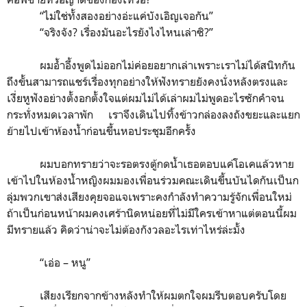
“
ไม่ใช่ทั้งสองอย่างอ่ะแค่บังเอิญเจอกัน
”
“
จริงจัง? เรื่องมันอะไรยังไงไหนเล่าซิ?
”
ผมอ้ำอึ้งพูดไม่ออกไม่ค่อยอยากเล่าเพราะเราไม่ได้สนิทกัน
ถึงขั้นสามารถแชร์เรื่องทุกอย่างให้ฟังทรายยังคงนั่งหลังตรงและ
เงี่ยหูฟังอย่างตั้งอกตั้งใจแต่ผมไม่ได้เล่าผมไม่พูดอะไรซักคำจน
กระทั่งหมดเวลาพัก เราจึงเดินไปทิ้งข้าวกล่องลงถังขยะและแยก
ย้ายไปเข้าห้องน้ำก่อนขึ้นหอประชุมอีกครั้ง
ผมบอกทรายว่าจะรอตรงตู้กดน้ำเธอตอบแค่โอเคแล้วหาย
เข้าไปในห้องน้ำหญิงผมมองเพื่อนร่วมคณะเดินขึ้นบันไดกันเป็นก
ลุ่มพวกเขาส่งเสียงคุยจอแจเพราะคงกำลังทำความรู้จักเพื่อนใหม่
ถ้าเป็นก่อนหน้าผมคงเศร้านิดหน่อยที่ไม่มีใครเข้าหาแต่ตอนนี้ผม
มีทรายแล้ว คิดว่าน่าจะไม่ต้องกังวลอะไรเท่าไหร่ล่ะมั้ง
“
เอ่อ – หนู
”
เสียงเรียกจากข้างหลังทำให้ผมตกใจผมรีบตอบครับโดย