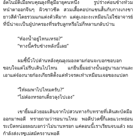
อัตโนมัติเมื่อพบคุณลุงที่ดูมีอายุคนหนึ่ง รูปร่างค่อนข้างท้วม
หน้าตาออกจีนๆ ผิวขาวซีด สวมเสื้อคอปกแขนสั้นกับกางเกงขา
ยาวสีดำโดยรวมแกแต่งตัวดีมาก แต่ดูเงอะงะเหมือนไม่ใช่อาจารย์
ที่นี่น่าจะเป็นผู้ปกครองที่รอรับลูกหรือไม่ก็หลานกลับบ้าน
“
ห้องน้ำอยู่ไหนเหรอ?
”
“
ทางนี้ครับข้างหลังนี้เลย
”
ผมชี้นิ้วไปด้านหลังคุณลุงมองตามก่อนจะบอกขอบอก
ขอบใจแต่ไม่รีบเดินไปไหน แกยืนยิ้มอย่างนั้นอยู่นานมากและ
เอาแต่จ้องนายก้องเกียรติตั้งแต่หัวจรดเท้าเหมือนเจอของแปลก
“
ให้ผมพาไปไหมครับ?
”
“
ไม่ต้องหรอกเดี๋ยวลุงไปเอง
”
เขายิ้มแล้วยอมเดินจากไปสวนทางกับทรายที่เดินสะบัดมือ
ออกมาพอดี ทรายถามว่ารอนานไหม พอดีปวดขี้ก็เลยแวะหย่อน
ระเบิดหน่อยผมบอกว่าไม่นานหรอก แค่ตอนนี้เราเรียนจบแล้ว ผม
กำลังส่งเรซูเม่สมัครงานพอดี