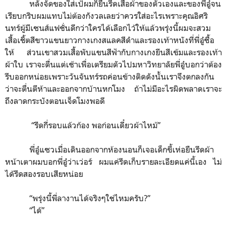
หลังจัดของใส่เป้ผมก็ยืนรีดเสื้อผ้าของตัวเองและของพี่อู๋จน
เรียบกริบผมแทบไม่ต้องกังวลเลยว่าควรใส่อะไรเพราะคุณอิศริ
นทร์ผู้มีเซนส์แฟชั่นดีกว่าใครได้เลือกไว้ให้แล้วพรุ่งนี้ผมจะสวม
เสื้อเชิ้ตสีขาวแขนยาวกางเกงสแลคสีดำและรองเท้าหนังที่พี่อู๋ซื้อ
ให้ ส่วนเขาสวมเสื้อพับแขนสีฟ้ากับกางเกงยีนสีเข้มและรองเท้า
ผ้าใบ เราจะตื่นแต่เช้าเพื่อเตรียมตัวไปมหาวิทยาลัยพี่อู๋บอกว่าต้อง
รีบออกหน่อยเพราะวันจันทร์รถค่อนข้างติดดังนั้นเราจึงตกลงกัน
ว่าจะตื่นตีห้าและออกจากบ้านหกโมง ถ้าไม่มีอะไรผิดพลาดเราจะ
ถึงลาดกระบังตอนเจ็ดโมงพอดี
“
รีดกี่รอบแล้วก้อง พอก่อนเดี๋ยวผ้าไหม้
”
พี่อู๋แซวเมื่อเดินออกจากห้องนอนก็เจอเด็กขี้เห่อยืนรีดผ้า
หน้าเตาผมบอกพี่อู๋ว่าเว่อร์ ผมแค่รีดเก็บรายละเอียดแค่นี้เอง ไม่
ได้รีดสองรอบเสียหน่อย
“
พรุ่งนี้พี่ลางานได้จริงๆใช่ไหมครับ?
”
“
ได้
”