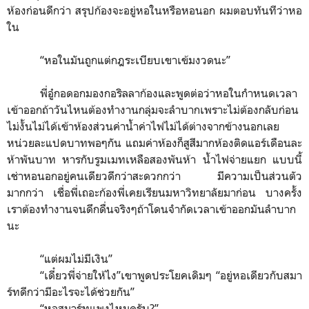
ห้องก่อนดีกว่า สรุปก้องจะอยู่หอในหรือหอนอก ผมตอบทันทีว่าหอ
ใน
“
หอในมันถูกแต่กฎระเบียบเขาเข้มงวดนะ
”
พี่อู๋กอดอกมองกอริลลาก้องและพูดต่อว่าหอในกำหนดเวลา
เข้าออกถ้าวันไหนต้องทำงานกลุ่มจะลำบากเพราะไม่ต้องกลับก่อน
ไม่งั้นไม่ได้เข้าห้องส่วนค่าน้ำค่าไฟไม่ได้ต่างจากข้างนอกเลย
หน่วยละแปดบาทพอๆกัน แถมค่าห้องก็สูสีมากห้องติดแอร์เดือนละ
ห้าพันบาท หารกับรูมเมทเหลือสองพันห้า น้ำไฟจ่ายแยก แบบนี้
เช่าหอนอกอยู่คนเดียวดีกว่าสะดวกกว่า มีความเป็นส่วนตัว
มากกว่า เชื่อพี่เถอะก้องพี่เคยเรียนมหาวิทยาลัยมาก่อน บางครั้ง
เราต้องทำงานจนดึกดื่นจริงๆถ้าโดนจำกัดเวลาเข้าออกมันลำบาก
นะ
“
แต่ผมไม่มีเงิน
”
“
เดี๋ยวพี่จ่ายให้ไง
”
เขาพูดประโยคเดิมๆ
“
อยู่หอเดียวกับสมา
ร์ทดีกว่ามีอะไรจะได้ช่วยกัน
”
“
หอสมาร์ทแพงไหมครับ?
”