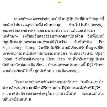
☁
ผมจดกำหนดการสำคัญเอาไว้ในปฏิทินวันที่สิบเก้ามิถุนานี้
ผมต้องไปตรวจสุขภาพที่สำนักหอสมุด ข้ามไปวันที่สามกรกฎา
ต้องเตรียมเอกสารหลายอย่างมากเพื่อรายงานตัวและทำบัตร
นักศึกษา– เตรียมเงินสองร้อยบาทจ่ายค่าบัตรด้วย วันที่แปดมี
ปฐมนิเทศผู้ปกครองตอนเช้าแต่พี่อู๋ไม่ว่าง วันที่เก้าคือ
Pre
Engineering Camp
วันที่สิบถึงยี่สิบสามมีเรียนปรับพื้นฐานยี่สิบ
เก้ากรกฎาถึงหนึ่งสิงหามีค่ายของภาควิชา วันที่สองสิงหามี
Open
Room
วันที่สามสิงหางาน
First Step
วันที่ห้าสิงหาปฐมนิเทศ
นักศึกษาใหม่และเปิดเรียน – กำหนดการแน่นขนาดนี้ พี่อู๋จึงรีบพา
นายก้องเกียรติไปซื้อชุดนักศึกษาก่อนเดือนกรกฎา
“
ไหนลองขยับแขนซิ
”
ผมทำตามคำสั่งเขา
“
เหยียดแขนไป
ข้างหลังหน่อย
”
ผมเปลี่ยนอิริยาบถตามที่ผู้ปกครองสั่งทันทีพี่อู๋ใช้
สายตาพินิจพิจารณาแค่ชั่วครู่ก็บอกว่าตัวนี้ไม่ได้ รัดแน่นเกินไป
ปลิ้นเหมือนแหนม