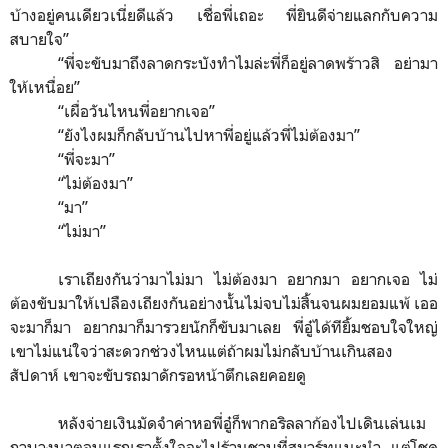
บ้างอยู่คนเดียวเนี่ยดีแล้ว เชื่อพี่เถอะ พี่ยินดีจ่ายแลกกับความ
สบายใจ
”
“
พี่จะขับมาถึงลาดกระบังทำไมล่ะพี่ก็อยู่ลาดพร้าวสิ อย่ามา
ให้เหนื่อย
”
“
เผื่อวันไหนพี่อยากเจอ
”
“
ยังไงผมก็กลับบ้านไปหาพี่อยู่แล้วพี่ไม่ต้องมา
”
“
พี่จะมา
”
“
ไม่ต้องมา
”
“
มา
”
“
ไม่มา
”
เราเถียงกันว่ามาไม่มา ไม่ต้องมา อยากมา อยากเจอ ไม่
ต้องขับมาให้เปลืองเถียงกันอย่างนั้นไม่จบไม่สิ้นจนผมยอมแพ้ เออ
จะมาก็มา อยากมาก็มารวยนักก็ขับมาเลย พี่อู๋ได้ทียิ้มชอบใจใหญ่
เขาไม่แน่ใจว่าสะดวกช่วงไหนแต่ถ้าผมไม่กลับบ้านเกินสอง
สัปดาห์ เขาจะขับรถมาดักรอหน้าตึกเลยคอยดู
หลังจ่ายเงินมัดจำค่าหอพี่อู๋ก็พากอริลลาก้องไปเดินเล่นเม
กาบางนาตอนแรกเราตั้งใจจะไปร้านชาบูที่สมาร์ทแนะนำ แต่โชค