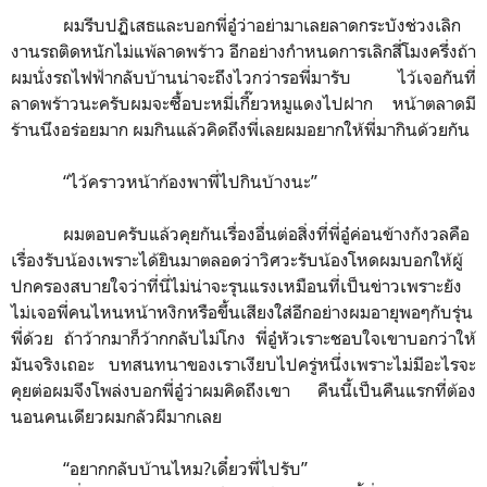
ผมรีบปฏิเสธและบอกพี่อู๋ว่าอย่ามาเลยลาดกระบังช่วงเลิก
งานรถติดหนักไม่แพ้ลาดพร้าว อีกอย่างกำหนดการเลิกสี่โมงครึ่งถ้า
ผมนั่งรถไฟฟ้ากลับบ้านน่าจะถึงไวกว่ารอพี่มารับ ไว้เจอกันที่
ลาดพร้าวนะครับผมจะซื้อบะหมี่เกี๊ยวหมูแดงไปฝาก หน้าตลาดมี
ร้านนึงอร่อยมาก ผมกินแล้วคิดถึงพี่เลยผมอยากให้พี่มากินด้วยกัน
“
ไว้คราวหน้าก้องพาพี่ไปกินบ้างนะ
”
ผมตอบครับแล้วคุยกันเรื่องอื่นต่อสิ่งที่พี่อู๋ค่อนข้างกังวลคือ
เรื่องรับน้องเพราะได้ยินมาตลอดว่าวิศวะรับน้องโหดผมบอกให้ผู้
ปกครองสบายใจว่าที่นี่ไม่น่าจะรุนแรงเหมือนที่เป็นข่าวเพราะยัง
ไม่เจอพี่คนไหนหน้าหงิกหรือขึ้นเสียงใส่อีกอย่างผมอายุพอๆกับรุ่น
พี่ด้วย ถ้าว้ากมาก็ว้ากกลับไม่โกง พี่อู๋หัวเราะชอบใจเขาบอกว่าให้
มันจริงเถอะ บทสนทนาของเราเงียบไปครู่หนึ่งเพราะไม่มีอะไรจะ
คุยต่อผมจึงโพล่งบอกพี่อู๋ว่าผมคิดถึงเขา คืนนี้เป็นคืนแรกที่ต้อง
นอนคนเดียวผมกลัวผีมากเลย
“
อยากกลับบ้านไหม?เดี๋ยวพี่ไปรับ
”