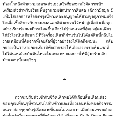
ห้องน้ำหลังทำความสะอาดตัวเองเสร็จก็ออกมานั่งจัดกระเป๋า
เตรียมตัวสำหรับเรียนพื้นฐานผมเช็กปากกาดินสอ เช็กว่ามีสมุด มี
แฟ้มใส่เอกสารหรือยังพรุ่งนี้ทางคณะอนุญาตให้สวมชุดสุภาพผมจึง
รีดเสื้อเชิ้ตสีขาวกับกางเกงสแลคสีดำแขวนไว้หน้าตู้เสื้อผ้าเมื่อทุก
อย่างเรียบร้อยผมก็กระโดดขึ้นเตียงไม่รู้ก่อนเจอพี่อู๋ผมอยู่คนเดียว
ได้ยังไงเป็นเดือนๆ มีทีวีเครื่องเดียวก็ผ่านวันไปได้แต่คืนนี้กลับไม่
ง่ายเหมือนที่คิดจากที่เคยล้อพี่อู๋ว่าอย่าร้องไห้คิดถึงผมนะ กลับ
กลายเป็นว่านายก้องเกียรติคือฝ่ายร้องไห้เสียเองเพราะคืนแรกที่
ไม่ได้นอนด้วยกันมันโหวงในอกมากๆผมอยากให้พี่อู๋มารับกลับ
บ้านตอนนี้เลยจริงๆ
☁
กว่าจะปรับตัวเข้ากับชีวิตเด็กหอได้ก็เกือบสิ้นเดือนต้อง
ขอบคุณเพื่อนๆที่ชวนกันไปกินข้าวและเที่ยวเล่นหลังหมดกิจกรรม
จนเราค่อยๆคุยกันรู้เรื่องมากขึ้นผมไม่เหงาเท่าเมื่อก่อนเพราะต้อง
ทำนั่นทำนี่ตามตารางที่พี่ๆจัดวางไว้ เมื่อวานเป็นวัน
Open
Room