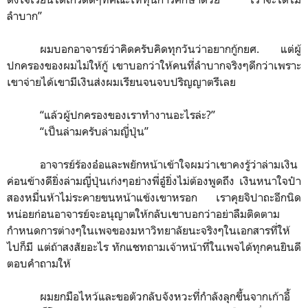
ลำบาก
”
ผมบอกอาจารย์ว่าคิดครับคิดทุกวันว่าอยากกู้กยศ. แต่ผู้
ปกครองของผมไม่ให้กู้ เขาบอกว่าให้คนที่ลำบากจริงๆดีกว่าเพราะ
เขาจ่ายได้เขามีเงินส่งผมเรียนจนจบปริญญาตรีเลย
“
แล้วผู้ปกครองของเราทำงานอะไรล่ะ?
”
“
เป็นล่ามครับล่ามญี่ปุ่น
”
อาจารย์ร้องอ๋อและพยักหน้าเข้าใจผมว่าเขาคงรู้ว่าล่ามเงิน
ค่อนข้างดียิ่งล่ามญี่ปุ่นเก่งๆอย่างพี่อู๋ยิ่งไม่ต้องพูดถึง เงินหนาใจป๋า
สองหมื่นห้าไม่ระคายขนหน้าแข้งเขาหรอก เราคุยจิปาถะอีกนิด
หน่อยก่อนอาจารย์จะอนุญาตให้กลับเขาบอกว่าอย่าลืมติดตาม
กำหนดการต่างๆในเพจของมหาวิทยาลัยนะจริงๆในเอกสารที่ให้
ไปก็มี แต่ถ้าสงสัยอะไร ทักแชทถามเจ้าหน้าที่ในเพจได้ทุกคนยินดี
ตอบคำถามให้
ผมยกมือไหว้และขอตัวกลับจังหวะที่กำลังลุกขึ้นจากเก้าอี้