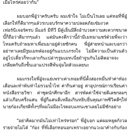
เมื่อไหร่ค่อยว่ากัน
”
ผมบอกพี่อู๋ว่าครับครับ ผมเข้าใจ ไม่เป็นไรเลย แค่หอที่พี่อู๋
เลือกให้ก็ดีมากๆแล้วระบอบรักษาความปลอดภัยเข้มงวด
เฟอร์นิเจอร์ครบ มีแอร์ มีทีวี มีตู้เย็นมีสิ่งอำนวยความสะดวกขนาด
นี้ก็ถือว่าดีมากๆแล้ว แต่มันคงดีกว่านี้ถ้ามีเมทมาแชร์ด้วยพี่จะว่า
ไหมครับถ้าผมหาเพื่อนมาอยู่ด้วยซักคน พี่อู๋ส่ายหน้าและบอกว่า
อย่าหาเลยมีรูมเมทต้องอยู่กันแบบเกรงใจ ไม่มีความเป็นส่วนตัว
อยู่ไปเดี๋ยวก็ทะเลาะกันเปล่าๆรูมเมทเนี่ยถ้าจูนกันไม่ติดอาจจะ
เกลียดกันถึงขั้นเอาแปรงสีฟันจุ่มโถส้วมเลยนะ
ผมเกรงใจพี่อู๋จะแย่เพราะค่าเทอมที่นี่ตั้งสองหมื่นห้าค่าห้อง
เดือนละห้าพันห้าไม่รวมน้ำไฟ ค่ากินค่าอยู่ ค่าอุปกรณ์การเรียนค่า
หนังสือรายวิชา ค่าชุดนักศึกษาอีก สารพัดค่าใช้จ่ายตีเลขกลมๆ
แล้วเกือบครึ่งแสน พี่อู๋ก็แสนดีเหลือเกินหยิบยื่นคุณภาพชีวิตดีๆให้
นายก้องเกียรติทั้งๆที่ผมไม่มีอะไรตอบแทนเขาเลยไม่มีซักอย่าง
“
อย่าคิดมากมันไม่เท่าไหร่หรอก
”
พี่อู๋บอก แต่ผมหยุดกังวล
รายจ่ายไม่ได้
“
ก้อง ที่พี่เลือกหอนอกเพราะอยากแวะมาค้างกับก้อง