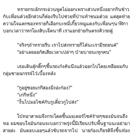
ทรายกระอักกระอ่วนพูดไม่ออกเพราะส่วนหนึ่งอยากกินข้าว
กับเพื่อนด้วยอีกส่วนก็ต้องรีบไปช่วยที่บ้านทำขนมด้วย แต่สุดท้าย
ความใจแตกของทรายก็เลือกบะหมี่เกี๊ยวหมูแดงกับเพื่อนๆนาฬิกา
บอกเวลาว่าหกโมงสิบเจ็ดนาที เราแยกย้ายกันตรงคิวรถตู้
“
จริงๆถ้าทรายรีบ เราไปส่งทรายก็ได้นะเรามีรถยนต์
”
“
อย่าเลยออกัสเสียเวลาเปล่าๆ บ๊ายบายนะทุกคน
”
เธอเดินดุ๊กดิ๊กๆขึ้นรถเก๋งคันนึงแล้วออกไปโดยเหลือผมกับ
กลุ่มชายฉกรรจ์ไว้เบื้องหลัง
“
กูอยู่ซอยเกกีสองมึงอ่ะก้อง?
”
“
เกกีหนึ่ง
”
“
งั้นไปมอไซค์กับกูเดี๋ยวกูไปส่ง
”
โบ้ทอาสาผมจึงกระโดดขึ้นมอเตอร์ไซค์ร้ายๆของมันจนถึง
หอ ผมขอบใจมันก่อนจะบอกว่าพรุ่งนี้มีเรียนปรับพื้นฐานนะอย่ามา
สายล่ะ มันตอบเออๆแล้วขับรถจากไป นายก้องเกียรติจึงขึ้นห้อง