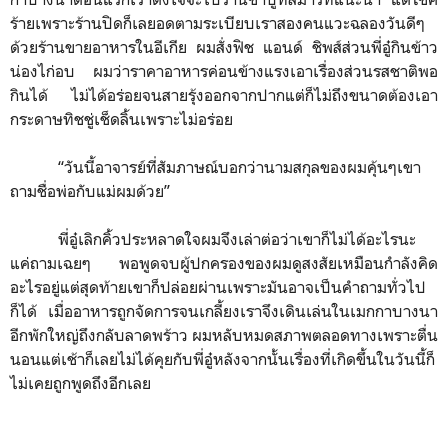
ร้ายเพราะร้านปิดก็เลยอดตามระเบียบเราสองคนแวะฉลองวันดีๆ
ด้วยร้านขายอาหารในอีเกีย ผมสั่งฟิช แอนด์ ชิพส์ส่วนพี่อู๋กินข้าว
น่องไก่อบ ผมว่าราคาอาหารค่อนข้างแรงเอาเรื่องส่วนรสชาติพอ
กินได้ ไม่ได้อร่อยจนสายรุ้งออกจากปากแต่ก็ไม่ถึงขนาดต้องเอา
กระดาษทิชชู่เช็ดลิ้นเพราะไม่อร่อย
“
วันนี้อาจารย์ที่สัมภาษณ์บอกว่านามสกุลของผมคุ้นๆเขา
ถามชื่อพ่อกับแม่ผมด้วย
”
พี่อู๋เลิกคิ้วประหลาดใจผมจึงเล่าต่อว่าเขาก็ไม่ได้อะไรนะ
แค่ถามเฉยๆ พอพูดจบผู้ปกครองของผมดูสงสัยเหมือนกำลังคิด
อะไรอยู่แต่สุดท้ายเขาก็ปล่อยผ่านเพราะมันอาจเป็นคำถามทั่วไป
ก็ได้ เมื่ออาหารถูกจัดการจนเกลี้ยงเราจึงเดินเล่นในเมกกาบางนา
อีกพักใหญ่ถึงกลับลาดพร้าว ผมหลับหมดสภาพตลอดทางเพราะตื่น
นอนแต่เช้าก็เลยไม่ได้คุยกับพี่อู๋หลังจากนั้นเรื่องที่เกิดขึ้นในวันนี้ก็
ไม่เคยถูกพูดถึงอีกเลย