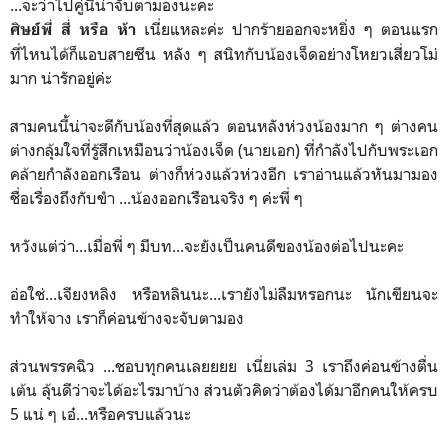
...จะว่าไปคู่นี้น่าจับตามองนะคะ
เนี่ยแหละค่ะ ปากร้ายออกจะหยิ่ง ๆ ตอนแรก
ศิษย์พี่ สี่ หรือ ห้า
ที่ไหนได้ก็แอบสายซึน หลัง ๆ สนิทกับน้องเจ็ดอย่างโหยวเสี่ยวโม่
มาก น่ารักอยู่ค่ะ
สามคนนี้น่าจะดีกับน้องที่สุดแล้ว ตอนหลังห่วงน้องมาก ๆ ต่างคน
ต่างกลุ้มใจที่รู้สึกเหมือนว่าน้องเจ็ด (นายเอก) ที่กำลังไปกับพระเอก
คล้ายกำลังออกเรือน ต่างก็ห่วงแล้วห่วงอีก เราอ่านแล้วหันมามอง
ชื่อเรื่องถึงกับขำ ...น้องออกเรือนจริง ๆ ค่ะพี่ ๆ
หวังแต่ว่า...เมื่อพี่ ๆ มีบท...จะยังเป็นคนดีของน้องต่อไปนะคะ
อ่อใช่...เจียงหลิง หรือหลินนะ...เรายังไม่ลืมหรอกนะ นักเขียนจะ
ทำให้จาง เราก็ค่อนข้างจะจับตามอง
ส่วนพรรคฉิว ...ชอบทุกคนเลยยยย เนี่ยเล่ม 3 เราถึงค่อนข้างตื่น
เต้น ลุ้นดีว่าจะได้อะไรมาบ้าง ส่วนตัวคิดว่าต้องได้มาอีกคนให้ครบ
5 แน่ ๆ เอ๋...หรือครบแล้วนะ