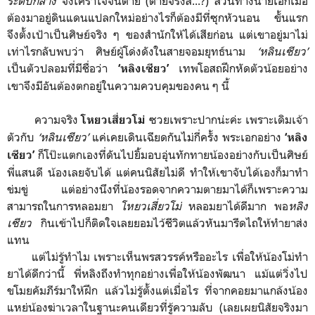
ระดับกลาง
จึงเศร้าใจจนตาย (ตายจริงสิ...?) ส่วนทางนายเอกเมื่อ
ต้องมาอยู่ดินแดนแปลกใหม่อย่างไรก็ต้องมีที่ซุกหัวนอน ขั้นแรก
จึงตั้งเป้าเป็นศิษย์จริง ๆ ของสำนักให้ได้เสียก่อน แต่เขาอยู่มาไม่
เท่าไรกลับพบว่า ศิษย์ผู้โด่งดังในสายจอมยุทธ์นาม
‘หลินเซียว’
เป็นตัวปลอมที่มีชื่อว่า
เทพโอสถฝึกหัดตัวน้อยอย่าง
‘หลิงเซียว’
เขาจึงมีอันต้องตกอยู่ในความควบคุมของคน ๆ นี้
ความจริง
ซวยเพราะปากน่ะค่ะ เพราะเดิมเจ้า
โหยวเสี่ยวโม่
ตัวกับ
‘หลินเซียว’
แค่เคยเดินเฉียดกันไม่กี่ครั้ง พระเอกอย่าง
‘หลิง
ก็โป๊ะแตกเองที่ดันไปยิ้มอบอุ่นทักทายน้องอย่างกับเป็นศิษย์
เซียว’
พี่แสนดี น้องเลยจับได้ แต่คนนิสัยไม่ดี ทำให้เขาจับได้เองก็มาทำ
ข่มขู่ แต่อย่างนึงที่น้องรอดจากความตายมาได้ก็เพราะความ
สามารถในการหลอมยา
โหยวเสี่ยวโม่
หลอมยาได้ดีมาก พอ
หลิง
เซียว
กินเข้าไปก็ติดใจเลยยอมไว้ชีวิตแล้วหันมารีดไถให้ทำยาส่ง
แทน
แต่ไม่รู้ทำไม เพราะเห็นพรสวรรค์หรืออะไร เพื่อให้น้องโม่ทำ
ยาได้ดีกว่านี้ พี่หลิงถึงทำทุกอย่างเพื่อให้น้องพัฒนา แม้แต่วิ่งไป
ขโมยคัมภีร์มาให้ฝึก แล้วไม่รู้ตั้งแต่เมื่อไร ที่จากคอยมาแกล้งน้อง
แหย่น้องฆ่าเวลาในฐานะคนเดียวที่รู้ความลับ (เลยเผยนิสัยจริงมา