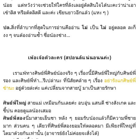
น้อย แต่หวังว่าจะช่วยให้ใครที่ลังเลอยู่ตัดสินใจได้นะคะว่าน่าเอา
เข้าลิส หรือตัดลิสดี และค่ะ เขียนยาวอีกแล้ว (แหะ ๆ )
สิ่งที่ลำบากที่สุดในการอ่านคืออ่าน
เป็น
อยู่ตลอด ละก็
ปล.
โม่
ไม่
งง ๆ จนต้องอ่านซ้ำ ชื่อน้องช่าง...
เพ้อเจ้อตัวละคร (สปอนล์แน่นอนนค่ะ)
เราแพ้ทางศิษย์พี่ศิษย์น้องจริง ๆ เรื่องนี้มีศิษย์พี่ใหญ่กับศิษย์พี่
รอง และศิษย์พี่ห้า...รึเปล่านะ ที่นิสัยคล้าย ๆ เรื่อง
อย่ารังแกศิษย์พี่
ข้านะ
อยู่ด้วยล่ะค่ะ แค่เปลี่ยนจากสายบู๊ มาเป็นสายรักษา
สายแม่ เหมือนกันเลยค่ะ อบอุ่น แสนดี ช่างสังเกต และ
ศิษย์พี่ใหญ่
ขี้บ่น คอยดูแลน้องเสมอ
นี่มาสายเย็นชา หลัง ๆ ยอมรับน้องแล้วก็มีความพี่ชาย
ศิษย์พี่สอง
มาก ส่วนคน ๆ เดียวที่ศิษย์พี่สองยอมให้ตลอดมา มีเพียงพี่ใหญ่ที่
โตมาด้วยกันเท่านั้น (อาจารย์ยังไม่ค่อยจะสั่งได้)