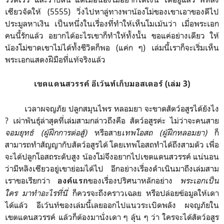
เซียวจัดให้ (5555) วิ่งไปหาลู่ทางพาน้องโม่ของเขาเอาของดีไป
ประมูลหาเงิน เป็นหนึ่งในเรื่องที่ทำให้เห็นโมเม้นว่า เมื่อพระเอก
คนนี้รักแล้ว อยากได้อะไรเขาก็ทำให้ทั้งนั้น ขอแค่อย่างเดียว ให้
น้องโม่ขาดเขาไม่ได้ทั้งชีวิตก็พอ (แค่ก ๆ) เล่มนี้เราก็จะเริ่มเห็น
พระเอกแสดงฝีมือที่แท้จริงแล้ว
เขตแดนสวรรค์ อีเว้นท์เก็บมอสเตอร์ (เล่ม 3)
เวลาผจญภัย ปลูกสมุนไพร หลอมยา จะขาดสัตว์อสูรได้ยังไง
? เผ่าพันธุ์ล่าสุดที่เล่มสามกล่าวถึงคือ สัตว์อสูรค่ะ ไม่ว่าจะคนสาย
จอมยุทธ์ (ผู้ฝึกการต่อสู้)
หรือสาย
เทพโอสถ (ผู้ฝึกหลอมยา)
ก็
สามารถทำสัญญากับสัตว์อสูรได้ โดยเทพโอสถทำได้ถึงสามตัว เพื่อ
จะได้ปลูกโอสถระดับสูง น้องโม่จึงอยากไปเขตแดนสวรรค์ แน่นอน
ว่ามีหลิงเซียวอยู่เขาย่อมได้ไป อีกอย่างเรื่องดำเนินมาถึงเล่มสาม
เราขอเรียกว่า
ของเรื่องปริศนาหลักอย่าง
พระเอกเป็น
องค์แรก
ใคร มาทำอะไรที่นี่
ก็ควรจะถึงคราวเฉลย หรือปล่อยข้อมูลให้เดา
ได้แล้ว อีเว้นท์ของเล่มนี้เลยออกไปแนวระเบิดพลัง ผจญภัยใน
เขตแดนสวรรค์ แล้วก็ต้องมานั่งเดา ๆ ลุ้น ๆ ว่า ใครจะได้สัตว์อสูร