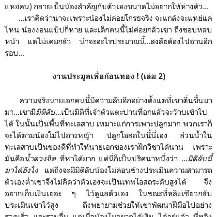
แหย่คน) กลายเป็นน้องสำคัญกับตัวเองขนาดไม่อยากให้ห่างตัว...
...เราคิดว่าน่าจะเพราะน้องไม่ค่อยโกรธจริง จะแกล้งจะแหย่แค่
ไหน น้องงอนแป๊ปก็หาย และเด็กคนนี้ไม่ค่อยกลัวเขา ถึงชอบหลบ
หน้า แต่ไม่เคยกลัว น่าจะอะไรประมาณนี้...สงสัยต้องไปอ่านอีก
รอบ...
งานประมูลเพื่อก้อนทอง ! (เล่ม 2)
ความจริงนายเอกคนนี้มีความลับอีกอย่างตั้งแต่ที่เขาตื่นขึ้นมา
มา...เขามี
มิติลับ
...เป็นมิติที่เจ้าตัวแตะปานที่อกแล้วจะว๊าบเข้าไป
ได้ ในนั้นเป็นพื้นที่ทะเลสาบ เหมาะแก่การเพาะปลูกมาก พวกเราก็
จะได้ตามน้องโม่ไปถางหญ้า ปลูกโอสถในนี้นี่เอง ส่วนน้ำใน
ทะเลสาบเป็นของดีที่ทำให้นายเอกของเราฝึกวิชาได้นาน เพราะ
มันคือ
น้ำดวงจิต
ที่หาได้ยาก แต่นี่ก็เป็นปริศนาหนึ่งว่า ...
มิติลับนี้
มาได้ยังไง
แต่ถึงจะมีมิติลับน้องโม่ค่อนข้างประเมินความสามารถ
ตัวเองต่ำเขาจึงไม่คิดว่าตัวเองจะเป็นเทพโอสถระดับสูงได้ จึง
อยากเก็บเงินเยอะ ๆ ไว้ดูแลตัวเอง ในขณะที่หลิงเซียวกลับ
ประเมินเขาไว้สูง ถึงพยายามช่วยให้เขาพัฒนาฝีมือไปอย่าง
รวดเร็ว และราบลื่น แต่เมื่อน้องโม่อยากได้เงิน ได้อยู่แล้ว พี่หลิง