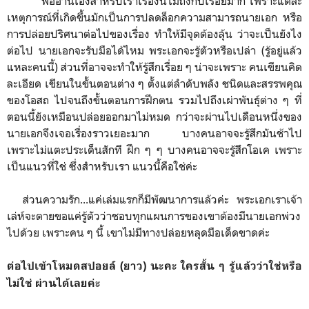
พออ่านเองสำหรับเราเรื่องนี้ไม่ถึงกับเรื่อยมาก เพราะแต่ละ
เหตุการณ์ที่เกิดขึ้นมักเป็นการปลดล็อกความสามารถนายเอก หรือ
การปล่อยปริศนาต่อไปของเรื่อง ทำให้มีจุดต้องลุ้น ว่าจะเป็นยังไง
ต่อไป นายเอกจะรับมือได้ไหม พระเอกจะรู้ตัวหรือเปล่า (รู้อยู่แล้ว
แหละคนนี้) ส่วนที่อาจจะทำให้รู้สึกเรื่อย ๆ น่าจะเพราะ คนเขียนคิด
ละเอียด เขียนในขั้นตอนต่าง ๆ ตั้งแต่ลำดับพลัง ชนิดและสรรพคุณ
ของโอสถ ไปจนถึงขั้นตอนการฝึกตน รวมไปถึงเผ่าพันธุ์ต่าง ๆ ที่
ตอนนี้ยังเหมือนปล่อยออกมาไม่หมด กว่าจะผ่านไปเดือนหนึ่งของ
นายเอกจึงเจอเรื่องราวเยอะมาก บางคนอาจจะรู้สึกมันช้าไป
เพราะไม่แตะประเด็นสักที ฝึก ๆ ๆ บางคนอาจจะรู้สึกโอเค เพราะ
เป็นแนวที่ใช่ ซึ่งสำหรับเรา แนวนี้คือใช่ค่ะ
ส่วนความรัก...แค่เล่มแรกก็มีพัฒนาการแล้วค่ะ พระเอกเราเจ้า
เล่ห์จะตายขอแค่รู้ตัวว่าชอบทุกแผนการของเขาต้องมีนายเอกพ่วง
ไปด้วย เพราะคน ๆ นี้ เขาไม่มีทางปล่อยหลุดมือเด็ดขาดค่ะ
ต่อไปเข้าโหมดสปอยล์ (ยาว) นะคะ ใครสั้น ๆ รู้แล้วว่าใช่
หรือ
ไม่ใช่
ผ่านได้เลยค่ะ