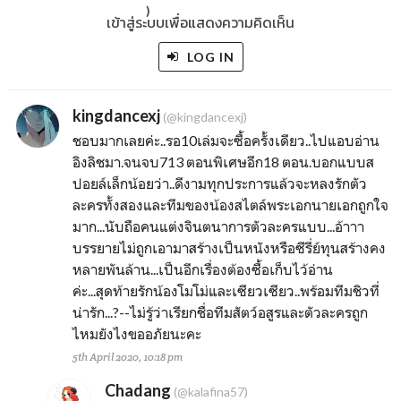
)
เข้าสู่ระบบเพื่อแสดงความคิดเห็น
LOG IN
kingdancexj
(@kingdancexj)
ชอบมากเลยค่ะ..รอ10เล่มจะซื้อครั้งเดียว..ไปแอบอ่าน
อิงลิชมา.จนจบ713 ตอนพิเศษอีก18 ตอน.บอกแบบส
ปอยล์เล็กน้อยว่า..ดีงามทุกประการแล้วจะหลงรักตัว
ละครทั้งสองและทีมของน้องสไตล์พระเอกนายเอกถูกใจ
มาก...นับถือคนแต่งจินตนาการตัวละครแบบ...อ้าาา
บรรยายไม่ถูกเอามาสร้างเป็นหนังหรือซีรี่ย์ทุนสร้างคง
หลายพันล้าน...เป็นอีกเรื่องต้องซื้อเก็บไว้อ่าน
ค่ะ...สุดท้ายรักน้องโมโม่และเซียวเซียว..พร้อมทีมชิวที่
น่ารัก...?--ไม่รู้ว่าเรียกชื่อทีมสัตว์อสูรและตัวละครถูก
ไหมยังไงขออภัยนะคะ
5th April 2020, 10:18 pm
Chadang
(@kalafina57)