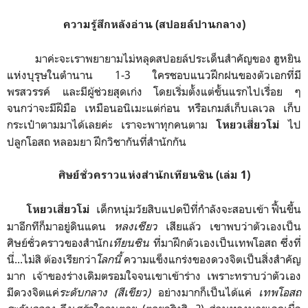
ความรู้สึกหลังอ่าน (สปอยล์ปานกลาง)
มาค่ะจะเราพยายามไม่หลุดสปอยล์ประเด็นสำคัญของ ฮูหยิน
แห่งบุรุษในตำนาน 1-3 ใครชอบแนวฝึกฝนของตัวเอกที่มี
พรสวรรค์ และมีผู้ช่วยสุดเก่ง โดยเริ่มตั้งแต่ขั้นแรกไปเรื่อย ๆ
จนกว่าจะมีฝีมือ เหมือนอนิเมะแต่ก่อน หรือเกมส์เก็บเลเวล เก็บ
กระเป๋าตามมาได้เลยค่ะ เราจะพาทุกคนตาม
ไป
โหยวเสี่ยวโม่
ปลูกโอสถ หลอมยา ฝึกวิชากันที่สำนักกัน
ศิษย์ชั่วคราวแห่งสำนักเทียนซิน (เล่ม 1)
เด็กหนุ่มวัยสิบแปดปีที่กำลังจะสอบเข้า ฟื้นขึ้น
โหยวเสี่ยวโม่
มาอีกทีก็มาอยู่ดินแดน
หลงเซียว
เสียแล้ว เขาพบว่าตัวเองเป็น
ศิษย์ชั่วคราวของสำนัก
เทียนซิน
ที่มาฝึกตัวเองเป็นเทพโอสถ ซึ่งที่
นี่...ไม่สิ ต้องเรียกว่า
โลกนี้
ความแข็งแกร่งของดวงจิตเป็นสิ่งสำคัญ
มาก เจ้าของร่างเดิมตรอมใจจนเขาเข้าร่าง เพราะทราบว่าตัวเอง
มีดวงจิตแค่
ระดับกลาง (สีเขียว)
อย่างมากก็เป็นได้แค่
เทพโอสถ