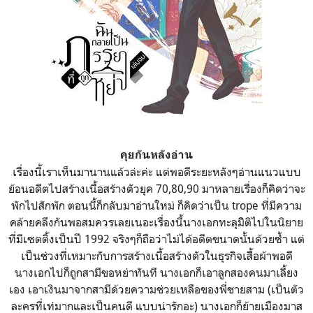
คุยกันหลังอ่าน
เรื่องนี้เราเห็นมานานแล้วล่ะค่ะ แต่พอดีระยะหลังๆอ่านแนวแบบ
ย้อนอดีตไปสร้างเนื้อสร้างตัวยุค 70,80,90 มาหลายเรื่องก็คิดว่าจะ
พักไปสักพัก ตอนนี้ก็กลับมาอ่านใหม่ ก็คิดว่าเป็น trope ที่มีความ
คล้ายคลึงกันพอสมควรเลยเนอะเรื่องนี้นางเอกทะลุมิิติไปในนิยาย
ที่มีเซตติ้งเป็นปี 1992 จริงๆก็ถือว่าไม่ได้อดีตขนาดนั้นด้วยซ้ำ แต่
เป็นช่วงที่เหมาะกับการสร้างเนื้อสร้างตัวในธุรกิจเสื้อผ้าพอดี
นางเอกไปก็ถูกสามีขอหย่าทันที นางเอกก็เอาลูกสองคนมาเลี้ยง
เอง เอาเงินมาจากสามีด้วยความช่วยเหลือของพี่ชายสาม (เป็นตัว
ละครที่เท่มากและเป็นคนดี แบบน่ารักอะ) นางเอกก็ย้ายเมืองมาส