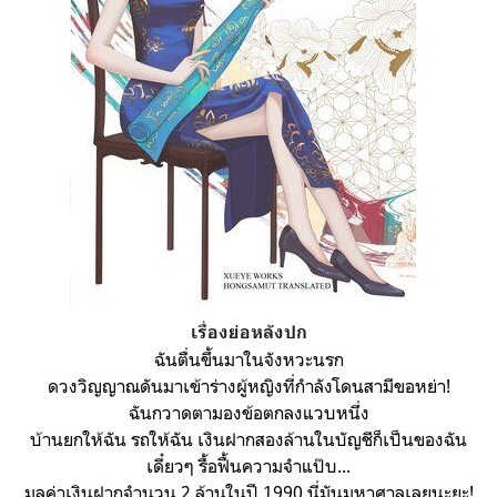
เรื่องย่อหลังปก
ฉันตื่นขึ้นมาในจังหวะนรก
ดวงวิญญาณดันมาเข้าร่างผู้หญิงที่กำลังโดนสามีขอหย่า!
ฉันกวาดตามองข้อตกลงแวบหนึ่ง
บ้านยกให้ฉัน รถให้ฉัน เงินฝากสองล้านในบัญชีก็เป็นของฉัน
เดี๋ยวๆ รื้อฟื้นความจำแป๊บ...
มูลค่าเงินฝากจำนวน 2 ล้านในปี 1990 นี่มันมหาศาลเลยนะยะ!