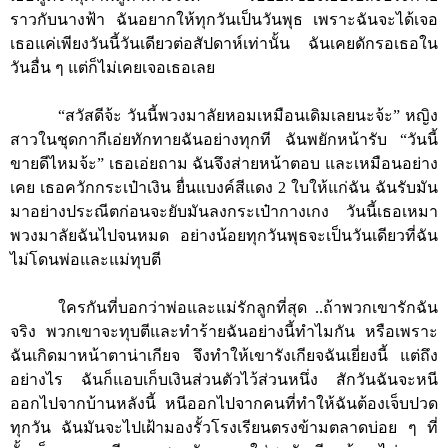
ราวกับนางฟ้า ฉันอยากให้ทุกวันเป็นวันพุธ เพราะฉันจะได้เจอ
เธอแค่เพียงวันนี้วันเดียวต่อสัปดาห์เท่านั้น ฉันเคยดักรอเธอใน
วันอื่น ๆ แต่ก็ไม่เคยเจอเธอเลย
“สวัสดีจ้ะ วันนี้พวงมาลัยหอมเหมือนเดิมเลยนะจ้ะ” หญิง
สาวในชุดกากีเอ่ยทักทายฉันอย่างทุกที ฉันพยักหน้ารับ “วันนี้
ขายดีไหมจ้ะ” เธอเอ่ยถาม ฉันจึงส่ายหน้าตอบ และเหมือนอย่าง
เคย เธอควักกระเป๋าเงิน ยื่นแบงค์สีแดง
2
ใบให้แก่ฉัน ฉันรับมัน
มาอย่างประณีตก่อนจะยับมันลงกระเป๋ากางเกง วันนี้เธอเหมา
พวงมาลัยฉันไปจนหมด อย่างน้อยทุกวันพุธจะเป็นวันเดียวที่ฉัน
ไม่โดนพ่อและแม่ทุบตี
ใครกันที่บอกว่าพ่อและแม่รักลูกที่สุด ..ถ้าพวกเขารักฉัน
จริง พวกเขาจะทุบตีและทำร้ายฉันอย่างนี้ทำไมกัน หรือเพราะ
ฉันเกิดมาหน้าตาน่าเกียจ จึงทำให้เขารังเกียจฉันเยี่ยงนี้ แต่ถึง
อย่างไร ฉันก็แอบเก็บเงินส่วนตัวไว้ส่วนหนึ่ง สักวันฉันจะหนี
ออกไปจากบ้านหลังนี้ หนีออกไปจากคนที่ทำให้ฉันต้องเจ็บปวด
ทุกวัน ฉันมันจะไปเฝ้ามองรั้วโรงเรียนตรงข้ามตลาดบ่อย ๆ ที่