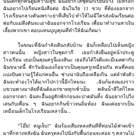
นั้นเด็กทุกคนดูมีความสุข ฉันอยากใส่ชุดนักเรียนบ้าง ไม่หรอก
ฉันอยากไปเรียนหนังสือต่อ ฉันในวัย
11
ขวบ ที่ต้องออกจาก
โรงเรียนกลางคันเพราะย่าที่เสียไป ทำให้ไม่มีใครส่งฉันเรียนต่อ
พ่อกับแม่ดึงดันจะเอาฉันออกจากโรงเรียน เพื่อมาทำงานหาเงิน
เลี้ยงพวกเขา ตอบแทนบุญคุณที่ทำให้ฉันเกิดมา
ในขณะที่ฉันกำลังเดินกลับบ้าน ฉันก็เหลือบไปเห็นหญิง
สาวคนนั้น หญิงสาวในชุดกากี เธอกำลังยืนอยู่หน้าประตู
โรงเรียน เธอเป็นคุณครูนี่เองสินะ เธอถึงได้ใจดีและมีเมตตากับ
ฉันขนาดนี้ สักวันฉันเองก็อยากเป็นคุณครูเหมือนกัน คนที่คอย
แบ่งปันความรู้ให้แก่คนอื่น ช่างน่านับถือเหลือเกิน แต่ลำพังตัว
ฉันจะทำอะไรได้มากไปกว่านี้อีกไหมนะ ..ฉันก้มลงมองราว
แขวนพวงมาลัยที่ฉันต้องเร่ขายทุกเช้าเย็น พลันน้ำสีใสก็ไหล
ออกจากตา ฉันสะอื้นอยู่สักพักก่อนจะปาดมันทิ้ง ฉันอยากไปวิ่ง
เล่นกับเพื่อน ๆ ฉันอยากกินข้าวจนอิ่มท้อง ฉันแค่อยากเป็น
เหมือนเด็กในโรงเรียนเหล่านั้น ..
“โอ๊ย
!
หนูเจ็บ
!
” ฉันร้องเสียงหลงทันทีที่ท่อนไม้ฟาดเข้า
มาที่กลางหลังฉัน ฉันทรุดลงไปนั่งกับพื้นก่อนจะค่อย ๆ คลานไป