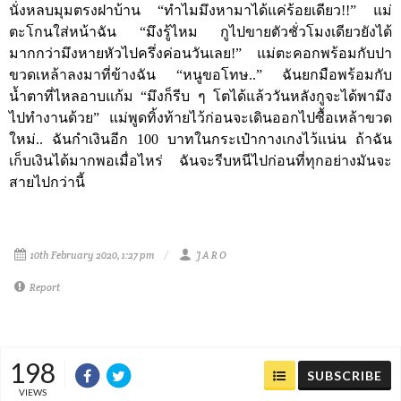
นั่งหลบมุมตรงฝาบ้าน “ทำไมมึงหามาได้แค่ร้อยเดียว
!!
” แม่
ตะโกนใส่หน้าฉัน “มึงรู้ไหม กูไปขายตัวชั่วโมงเดียวยังได้
มากกว่ามึงหายหัวไปครึ่งค่อนวันเลย
!
” แม่ตะคอกพร้อมกับปา
ขวดเหล้าลงมาที่ข้างฉัน “หนูขอโทษ..” ฉันยกมือพร้อมกับ
น้ำตาที่ไหลอาบแก้ม “มึงก็รีบ ๆ โตได้แล้ววันหลังกูจะได้พามึง
ไปทำงานด้วย” แม่พูดทิ้งท้ายไว้ก่อนจะเดินออกไปซื้อเหล้าขวด
ใหม่.. ฉันกำเงินอีก
100
บาทในกระเป๋ากางเกงไว้แน่น ถ้าฉัน
เก็บเงินได้มากพอเมื่อไหร่ ฉันจะรีบหนีไปก่อนที่ทุกอย่างมันจะ
สายไปกว่านี้
10th February 2020, 1:27 pm
J A R O
Report
198
SUBSCRIBE
VIEWS