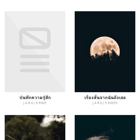
บันทึกความรู้สึก
เรื่องสั้นจากฉันถึงเธอ
J A R O | 0 POST
J A R O | 5 POSTS