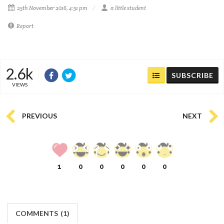
25th November 2016, 4:51 pm
a little student
Report
2.6k
SUBSCRIBE
VIEWS
PREVIOUS
NEXT
1
0
0
0
0
0
COMMENTS
(
1)