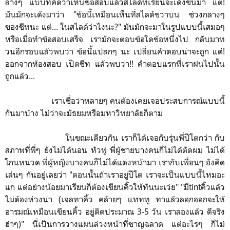
ลางๆ แบบที่คิดว่าเห็นข้อสอบแล้วสไลด์ที่เรียนจะเด้งขึ้นมา แต่!
มันมักจะเด้งมาว่า "ข้อนี้เหมือนเห็นที่สไลด์ขวาบน ช่วงกลางๆ
ของชีทนะ แต่... ในสไลด์ว่าไงนะ?" มันมักจะมาในรูปแบบนี้เสมอๆ
หรือเมื่อทำข้อสอบเสร็จ เรามักจะตอบข้อใดข้อหนึ่งไป กลับมาท
วนอีกรอบแล้วพบว่า ข้อนี้แปลกๆ นะ เปลี่ยนคำตอบน่าจะถูก แต่!
ออกจากห้องสอบ เปิดชีท แล้วพบว่า!! คำตอบแรกที่เราฝนไปนั้น
ถูกแล้ว...
เราเชื่อว่าหลายๆ คนต้องเคยเจอประสบการณ์แบบนี้
กันมาบ้าง ไม่ว่าจะมัธยมหรือมหาวิทยาลัยก็ตาม
ในขณะเดียวกัน เราก็ได้เจอกับรุ่นพี่ปีโตกว่า กับ
สภาพที่พี่ๆ ยังไม่ได้นอน หัวฟู พี่ผู้ชายบางคนก็ไม่ได้ตัดผม ไม่ได้
โกนหนวด พี่ผู้หญิงบางคนก็ไม่ได้แต่งหน้ามา เรากับเพื่อนๆ ยังคิด
เล่นๆ กันอยู่เลยว่า "ตอนนั้นถ้าเราอยู่ปีโต เราจะเป็นแบบนี้ไหมอะ
แก แต่อย่างน้อยมาเรียนก็ต้องเขียนคิ้วให้ทันนะเว่ย" "มีtintคิ้วแล้ว
ไม่ต้องห่วงน่า (เจลทาคิ้ว คล้ายๆ แทททู ทาแล้วลอกออกจะให้
อารมณ์เหมือนเขียนคิ้ว อยู่ติดประมาณ 3-5 วัน เราลองแล้ว ดีจริง
ฮ่าๆ)" นี่เป็นการวางแผนล่วงหน้าที่ชาญฉลาด แต่อะไรๆ ก็ไม่