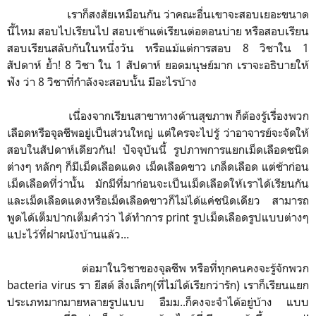
เราก็สงสัยเหมือนกัน ว่าคณะอื่นเขาจะสอบเยอะขนาด
นี้ไหม สอบไปเรียนไป สอบเช้าแต่เรียนต่อตอนบ่าย หรือสอบเรียน
สอบเรียนสลับกันในหนึ่งวัน หรือแม้แต่การสอบ 8 วิชาใน 1
สัปดาห์ ย้ำ! 8 วิชา ใน 1 สัปดาห์ ยอดมนุษย์มาก เราจะอธิบายให้
ฟัง ว่า 8 วิชาที่กำลังจะสอบนั้น มีอะไรบ้าง
เนื่องจากเรียนสาขาทางด้านสุขภาพ ก็ต้องรู้เรื่องพวก
เลือดหรือจุลชีพอยู่เป็นส่วนใหญ่ แต่ใครจะไปรู้ ว่าอาจารย์จะจัดให้
สอบในสัปดาห์เดียวกัน! ปัจจุบันนี้ รูปภาพการแยกเม็ดเลือดชนิด
ต่างๆ หลักๆ ก็มีเม็ดเลือดแดง เม็ดเลือดขาว เกล็ดเลือด แต่ช้าก่อน
เม็ดเลือดที่ว่านั้น มักมีที่มาก่อนจะเป็นเม็ดเลือดให้เราได้เรียนกัน
และเม็ดเลือดแดงหรือเม็ดเลือดขาวก็ไม่ได้แค่ชนิดเดียว สามารถ
พูดได้เต็มปากเต็มคำว่า ได้ทำการ print รูปเม็ดเลือดรูปแบบต่างๆ
แปะไว้ที่ฝาผนังบ้านแล้ว...
ต่อมาในวิชาของจุลชีพ หรือที่ทุกคนคงจะรู้จักพวก
bacteria virus รา ยีสต์ สิ่งเล็กๆ(ที่ไม่ได้เรียกว่ารัก) เราก็เรียนแยก
ประเภทมากมายหลายรูปแบบ อืมม..ก็คงจะจำได้อยู่บ้าง แบบ