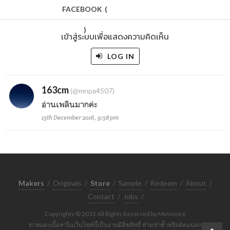
FACEBOOK
(
)
เข้าสู่ระบบเพื่อแสดงความคิดเห็น
LOG IN
163cm
(@mnpa4507)
อ่านเพลินมากค่ะ
15th December 2016, 9:58 pm
Makers
/
Originals
/
Store
/
Sample
/
Redeem
/
About
/
Contact
/
Jobs
/
Copyrights © 2015 All Rights Reserved by Minimore
ภาพและเนื้อหาในเว็บไซต์นี้เป็นงานมีลิขสิทธิ์ ห้ามทำซ้ำหรือดัดแปลง