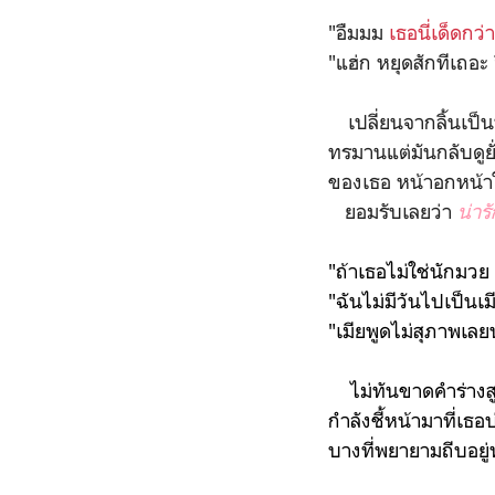
"อืมมม
เธอนี่เด็ดกว่
"แฮ่ก หยุดสักทีเถอะ 
เปลี่ยนจากลิ้นเป็น
ทรมานแต่มันกลับดู
ของเธอ หน้าอกหน้าใจ
ยอมรับเลยว่า
น่าร
"ถ้าเธอไม่ใช่นักมวย
"ฉันไม่มีวันไปเป็น
"เมียพูดไม่สุภาพเล
ไม่ทันขาดคำร่างสูงป
กำลังชี้หน้ามาที่เธ
บางที่พยายามถีบอยู่