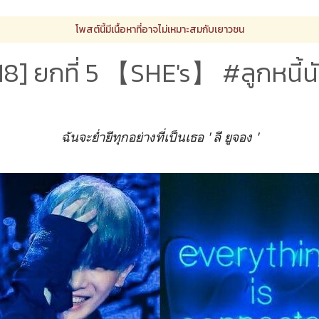
โพสต์นี้มีเนื้อหาที่อาจไม่เหมาะสมกับเยาวชน
8] ยกที่ 5 【SHE's】 #ลูกหนี้
ฉันจะย่ำยีทุกอย่างที่เป็นเธอ ' ลี ยูจอง '