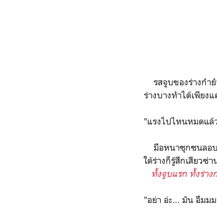
รสจูบของร่างกำยำ ย
ร่างบางทำได้เพียงแค
"แรงไปไหนหมดแล้วล
มือหนาซุกซนลอบเข้า
ใต้ร่างก็รู้สึกเสียวซ่
ทั้งจูบแรก ทั้งร่า
"อย่า อ่ะ... มัน อืมมม