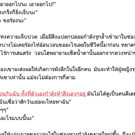
บ เอาออกไปนะ เอาออกไป!"
่งเกร็งก็ยิ่งเจ็บนะ"
ะ ขอร้องนะ"
งความเจ็บปวด เมื่อมีสิ่งแปลกปลอมกำลังรุกล้ำเข้ามาในช่อง
างบางไม่เคยร้องไห้อ้อนวอนขออะไรเลยในชีวิตนี้มาก่อน หยา
ไร้การเสแสร้ง วอนโฮพยายามเช็ดน้ำตานั้นออกจากดวงหน้าขอ
จะส่งผลให้เกิดการฝังลึกในใจอีกคน มันจะทำให้ผู้หญิงทุ
เขาเท่านั้น แม้จะไม่ต้องการก็ตาม
กับฉัน ทั้งที่ตัวเองกำลังทำสิ่งเลวๆอยู่
มันไม่ได้ดูเป็นคนดีเล
่ฉันเชื่อว่าสักวันเธอจะโหยหาฉัน"
ๆๆๆ"
นอะไรแบบนี้นะ"
ห้แก่นกายของวอนโฮในช่องทางกำลังขยายใหญ่ขึ้น ถึงแม้ว