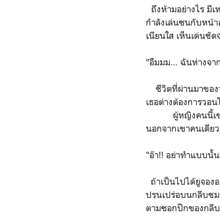
ถึงห้ามอย่างไร มีเห
กำลังเล่นซนกับหน้า
เนียนใส เห็นเด่นชั
"อืมมม... ฉันห่างจา
ชีวิตที่ผ่านมาของวอ
เธอต่างต้องการวอนโ
ผู้หญิงคนนี้เขามา
นอกจากเขาคนเดียวเท
"อ๊า!! อย่าทำแบบนั้นน
ถ้าเป็นไปได้ยูจองอ
ปรนเปร่อบนกลีบชมพู
ตามซอกปีกของกลีบ ก