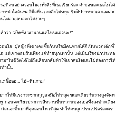
รอที่คนอย่างวอนโฮจะฟังสิ่งที่เธอเรียกร้อง คำขอของเธอไม่ได
อกหน้าใจอันพอดีมือที่นวดคลึงไม่หยุด ริมฝีปากหนาเอาแต่
ดจนไม่อาจลบออกได้ง่ายๆ
กคำว่า
'เปิดซิง'
มานานแค่ไหนแล้วนะ?"
นโฮ ผู้หญิงที่เขาเคยซื้อกินหรือมีคนขายให้ก็เป็นพวกเด็กที่
ฮ แต่เขาตอบรับเพียงแค่ทำสนุกเท่านั้น แต่เป็นเรื่องน่าปร
ในชีวิตได้ไม่ถึงเดือนกลับทำให้เขาสนใจและไม่ต้องการให
่านั้น
ะ อื้อออ... ไอ้--หื่นกาม"
ยากให้มีแรงกระชากกุญแจมือให้หลุด ขณะเดียวกันร่างสูงจัดท่
 ก่อนจะเกี่ยวปราการสีหวานชิ้นหวานของเธอทิ้งลงข้างเตียงคู
่อนจะขึ้นมาที่จุดอ่อนไหวที่สุด ทำให้คนถูกปรนเปร่อร้องค