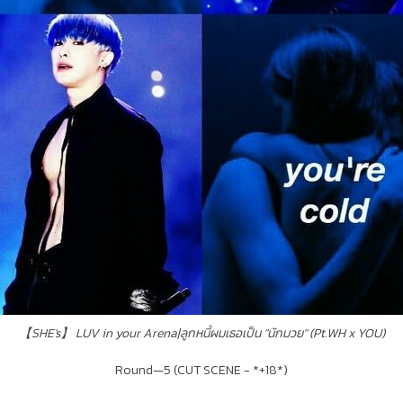
【SHE's】 LUV in your Arena|ลูกหนี้ผมเธอเป็น "นักมวย" (Pt.WH x YOU)
Round—5 (CUT SCENE - *+18*)