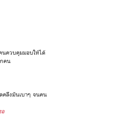
ี่คนควบคุมมอบให้ได้
อีกคน
นวดคลึงมันเบาๆ จนคน
ธอ