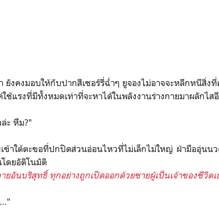
ังคงมอบให้กับปากสีเชอร์รี่ฉ่ำๆ ยูจองไม่อาจจะหลีกหนีสิ่งท
่ใช้แรงที่มีทั้งหมดเท่าที่จะหาได้ในพลังงานร่างกายมาผลักไส
่ะ หืม?"
ใต้ตะขอที่ปกปิดส่วนอ่อนไหวที่ไม่เล็กไม่ใหญ่ ฝ่ามืออุ่น
านโดยอัติโนมัติ
งกายอันบริสุทธิ์ ทุกอย่างถูกเปิดออกด้วยชายผู้เป็นเจ้าของชีวิตเ
..."