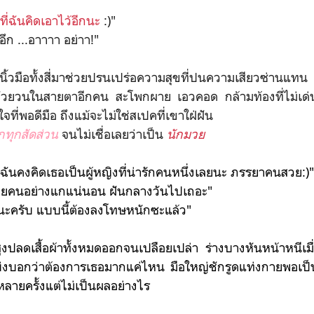
าที่ฉันคิดเอาไว้อีกนะ
:)"
อึก ...อาาาา อย่าา!"
นิ้วมือทั้งสี่มาช่วยปรนเปร่อความสุขที่ปนความเสียวซ่านแทน 
ยั่วยวนในสายตาอีกคน สะโพกผาย เอวคอด กล้ามท้องที่ไม่เด
ที่พอดีมือ ถึงแม้จะไม่ใช่สเปคที่เขาใฝ่ฝัน
ักทุกสัดส่วน
จนไม่เชื่อเลยว่าเป็น
นักมวย
 ฉันคงคิดเธอเป็นผู้หญิงที่น่ารักคนหนึ่งเลยนะ ภรรยาคนสวย:)"
เมียคนอย่างแกแน่นอน ฝันกลางวันไปเถอะ"
ยนะครับ แบบนี้ต้องลงโทษหนักซะแล้ว"
ลดเสื้อผ้าทั้งหมดออกจนเปลือยเปล่า ร่างบางหันหน้าหนีเมื่อเห
อบ่งบอกว่าต้องการเธอมากแค่ไหน มือใหญ่ชักรูดแท่งกายพอเป็น
หลายครั้งแต่ไม่เป็นผลอย่างไร