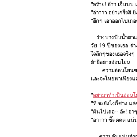
"อร๊าย! อ๊าา เจ็บบ
"อ่าาาา อย่าเกร็งสิ ยิ
"ฮึกก เอาออกไปเถอ
ร่างบางบีบน้ำตาแห่
วัย 19 ปีของเธอ ร่
ใจลึกๆของเธอจริงๆ 
ย่ำยีอย่างอ่อนโยน
ความอ่อนโยนของเขา
และจะโหยหาเพียงแค่
"
อย่ามาทำเป็นอ่อนโยน
"หึ จะยังไงก็ช่าง แต
"ฝันไปเถอ-- อ๊ะ! อา
"อาาาา ซี๊ดดดด แน่
ความคับแน่นส่งผลใ