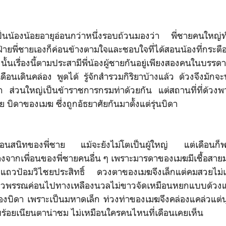
งเป็นน้องน้อยอายุอ่อนกว่าหนึ่งรอบถ้วนมองว่า พี่ชายคนใหญ่ท
พี่ชายเองก็ค่อนข้างตามใจและชอบใจที่ได้สอนน้องที่กระตือรือ
งนั้นเรื่องนี้ตามประสามีพี่น้องผู้ชายกันอยู่เพียงสองคนในบรรดาพ
่อเดือนเดินคล่อง พูดได้ รู้จักสำรวมกิริยาบ้างแล้ว ด้วงจึงมั
่มาก ส่วนใหญ่เป็นข้าราชการกรมท่าด้วยกัน แต่สถานที่ที่ด้วงพา
ัย บิดาของเมฆ ซึ่งถูกอัธยาศัยกันมาตั้งแต่รุ่นบิดา
่อนสนิทของพี่ชาย แม้จะยังไม่โตเป็นผู้ใหญ่ แต่เดือนก็
งจากเพื่อนของพี่ชายคนอื่น ๆ เพราะมารดาของเมฆมีเชื้อสา
นอยู่แถวป้อมวิไชยประสิทธิ์ ดวงตาของเมฆจึงเล็กแต่คมสวยไ
 ผิวพรรณค่อนไปทางเหลืองนวลไม่ขาวจัดเหมือนหยกแบบด้วงแล
บิดา เพราะเป็นมหาดเล็ก ท่วงท่าของเมฆจึงคล่องแคล่วแต่นุ
บร้อยเนียนตาน่าชม ไม่เหมือนใครคนไหนที่เดือนเคยเห็น