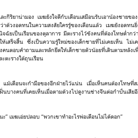
าและกิริยาน่ามอง เมฆยังใจดีกับเดือนเสมือนรับเอาน้องชายของ
่าด้วงอดทนในความสงสัยใครรู้ของเดือนแล้ว เมฆยังอดทนยิ่ง
ินิจฉัยเป็นเรือนของตุลาการ มีตะรางไว้ขังคนที่ต้องโทษต่ำกว
ห้เสร็จสิ้น ซึ่งเป็นความรู้ใหม่ของเด็กชายที่ไม่เคยเห็น ไม่เคยร
้งคนตอบคำถามและหลักยึดให้เด็กชายตัวน้อยที่เดินตามหลังเพื
ละตะรางใต้ถุนเรือน
ด แม้เดือนจะกำมือของอีกฝ่ายไว้แน่น เมื่อเห็นคนต้องโทษที่ส
ดยาฝิ่นบางคนที่เคยเห็นเมื่อตามด้วงไปดูงานช่างจีนต่อกำปั่นเสีย
ัวนะ” เมฆเอ่ยปลอบ “พวกเขาทำอะไรพ่อเดือนไม่ได้ดอก”