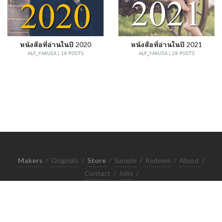
หนังสือที่อ่านในปี 2020
หนังสือที่อ่านในปี 2021
ALF_YAKUSA | 19 POSTS
ALF_YAKUSA | 29 POSTS
Makers
/
Originals
/
Store
/
Sample
/
Redeem
/
About
/
Contact
/
Jobs
/
Copyrights © 2015 All Rights Reserved by Minimore
ภาพและเนื้อหาในเว็บไซต์นี้เป็นงานมีลิขสิทธิ์ ห้ามทำซ้ำหรือดัดแปลง