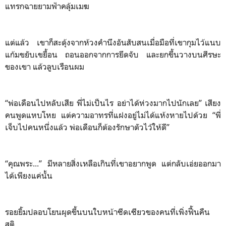
แทรกฉายยามฟ้าคลุ้มเมฆ
แต่แล้ว เขาก็สะดุ้งจากห้วงคำนึงอันสับสนเมื่อมือที่เขากุมไว้แนบ
แก้มขยับเขยื้อน ถอนออกจากการยึดจับ และยกขึ้นวางบนศีรษะ
ของเขา แล้วลูบเรือนผม
“พ่อเดือนไปหลับเสีย พี่ไม่เป็นไร อย่าได้ห่วงมากไปนักเลย” เสียง
คนพูดแหบโหย แต่ความอาทรที่แฝงอยู่ไม่ได้แห้งหายไปด้วย “พี่
เจ็บไปคนหนึ่งแล้ว พ่อเดือนก็ต้องรักษาตัวไว้ให้ดี”
“คุณพระ...” มีหลายสิ่งเหลือเกินที่เขาอยากพูด แต่กลับเอ่ยออกมา
ได้เพียงแค่นั้น
รอยยิ้มปลอบโยนผุดขึ้นบนใบหน้าซีดเซียวของคนที่เพิ่งฟื้นคืน
สติ