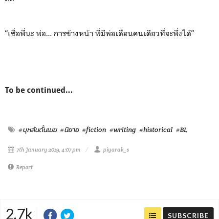
“เชื่อพี่นะ พ่อ... การข้างหน้า พี่มีพ่อเดือนคนเดียวที่จะพึ่งได้”
To be continued...
#บุหลันดั้นเมฆ
#นิยาย
#fiction
#writing
#historical
#BL
7th January 2019, 4:07 pm
piyarak_s
Report
2.7k
SUBSCRIBE