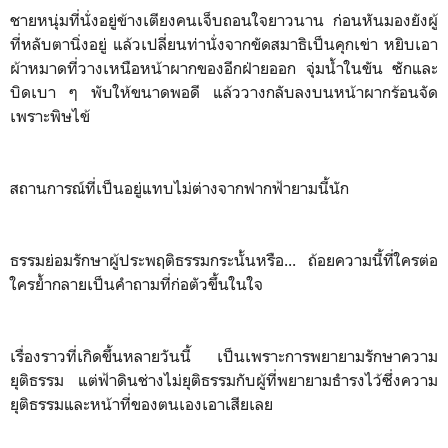
ชายหนุ่มที่นั่งอยู่ข้างเตียงคนเจ็บถอนใจยาวนาน ก่อนหันมองยังผู้
ที่หลับตานิ่งอยู่ แล้วเปลี่ยนท่านั่งจากขัดสมาธิเป็นคุกเข่า หยิบเอา
ผ้าหมาดที่วางเหนือหน้าผากของอีกฝ่ายออก จุ่มน้ำในขัน ซักและ
บิดเบา ๆ พับให้ขนาดพอดี แล้ววางกลับลงบนหน้าผากร้อนจัด
เพราะพิษไข้
สถานการณ์ที่เป็นอยู่แทบไม่ต่างจากฟากฟ้ายามนี้นัก
ธรรมย่อมรักษาผู้ประพฤติธรรมกระนั้นหรือ... ถ้อยความนี้ที่ใครต่อ
ใครย้ำกลายเป็นคำถามที่ก่อตัวขึ้นในใจ
เรื่องราวที่เกิดขึ้นหลายวันนี้ เป็นเพราะการพยายามรักษาความ
ยุติธรรม แต่ฟ้าดินช่างไม่ยุติธรรมกับผู้ที่พยายามธำรงไว้ซึ่งความ
ยุติธรรมและหน้าที่ของตนเองเอาเสียเลย