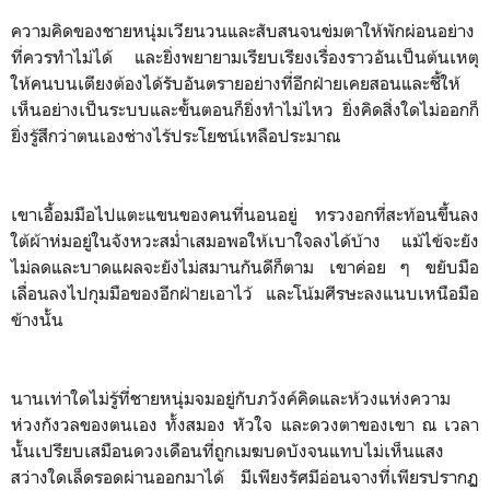
ความคิดของชายหนุ่มเวียนวนและสับสนจนข่มตาให้พักผ่อนอย่าง
ที่ควรทำไม่ได้ และยิ่งพยายามเรียบเรียงเรื่องราวอันเป็นต้นเหตุ
ให้คนบนเตียงต้องได้รับอันตรายอย่างที่อีกฝ่ายเคยสอนและชี้ให้
เห็นอย่างเป็นระบบและขั้นตอนก็ยิ่งทำไม่ไหว ยิ่งคิดสิ่งใดไม่ออกก็
ยิ่งรู้สึกว่าตนเองช่างไร้ประโยชน์เหลือประมาณ
เขาเอื้อมมือไปแตะแขนของคนที่นอนอยู่ ทรวงอกที่สะท้อนขึ้นลง
ใต้ผ้าห่มอยู่ในจังหวะสม่ำเสมอพอให้เบาใจลงได้บ้าง แม้ไข้จะยัง
ไม่ลดและบาดแผลจะยังไม่สมานกันดีก็ตาม เขาค่อย ๆ ขยับมือ
เลื่อนลงไปกุมมือของอีกฝ่ายเอาไว้ และโน้มศีรษะลงแนบเหนือมือ
ข้างนั้น
นานเท่าใดไม่รู้ที่ชายหนุ่มจมอยู่กับภวังค์คิดและห้วงแห่งความ
ห่วงกังวลของตนเอง ทั้งสมอง หัวใจ และดวงตาของเขา ณ เวลา
นั้นเปรียบเสมือนดวงเดือนที่ถูกเมฆบดบังจนแทบไม่เห็นแสง
สว่างใดเล็ดรอดผ่านออกมาได้ มีเพียงรัศมีอ่อนจางที่เพียรปรากฏ