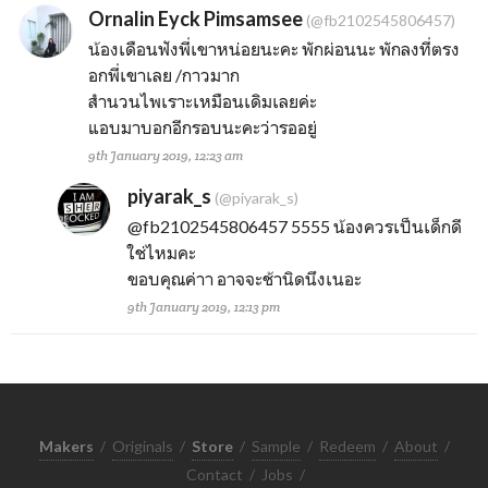
Ornalin Eyck Pimsamsee
(@fb2102545806457)
น้องเดือนฟังพี่เขาหน่อยนะคะ พักผ่อนนะ พักลงที่ตรง
อกพี่เขาเลย /กาวมาก
สำนวนไพเราะเหมือนเดิมเลยค่ะ
แอบมาบอกอีกรอบนะคะว่ารออยู่
9th January 2019, 12:23 am
piyarak_s
(@piyarak_s)
@fb2102545806457
5555 น้องควรเป็นเด็กดี
ใช่ไหมคะ
ขอบคุณค่าา อาจจะช้านิดนึงเนอะ
9th January 2019, 12:13 pm
Makers
/
Originals
/
Store
/
Sample
/
Redeem
/
About
/
Contact
/
Jobs
/