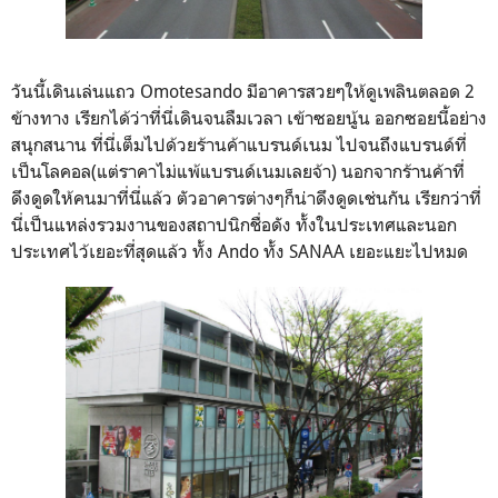
วันนี้เดินเล่นแถว Omotesando มีอาคารสวยๆให้ดูเพลินตลอด 2
ข้างทาง เรียกได้ว่าที่นี่เดินจนลืมเวลา เข้าซอยนู้น ออกซอยนี้อย่าง
สนุกสนาน ที่นี่เต็มไปด้วยร้านค้าแบรนด์เนม ไปจนถึงแบรนด์ที่
เป็นโลคอล(แต่ราคาไม่แพ้แบรนด์เนมเลยจ้า) นอกจากร้านค้าที่
ดึงดูดให้คนมาที่นี่แล้ว ตัวอาคารต่างๆก็น่าดึงดูดเช่นกัน เรียกว่าที่
นี่เป็นแหล่งรวมงานของสถาปนิกชื่อดัง ทั้งในประเทศและนอก
ประเทศไว้เยอะที่สุดแล้ว ทั้ง Ando ทั้ง SANAA เยอะแยะไปหมด