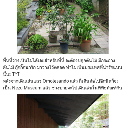
พื้นที่ว่างเป็นไม่ได้เลยสำหรับที่นี่ จะต้องปลูกต้นไม้ มีกระถาง
ต้นไม้ กุ๊กกิ๊กน่ารัก มาวางไว้ตลอด ทำไมเป็นประเทศที่น่ารักแบบ
นี้นะ T^T
หลังจากเดินเล่นแถว Omotesando แล้ว ก็เดินต่อไปอีกนิดก็จะ
เป็น Nezu Museum แล้ว ช่วงบ่ายจะไปเดินเล่นในพิพิธภัณฑ์กัน