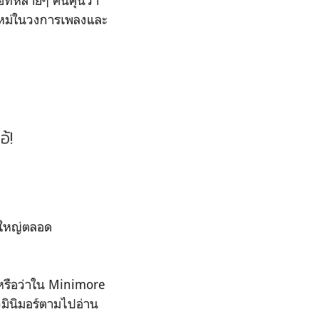
ที่หลายๆ คนคุ้นว่า
้ใหม่ในวงการเพลงและ
อ้!
ืนใหญ่ตลอด
r หรือว่าใน Minimore
วมินิมอร์ตามไปอ่าน