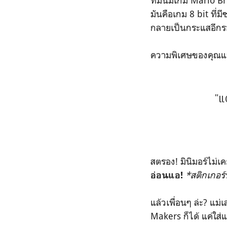
ที่มันมีเกม Mario B
มันคือเกม 8 bit ที
กลายเป็นกระแสอีก
ความพิเศษของคุณแม
"แ
สตรอง! มินิมอร์ไม่
*สติกเกอร
อ่อนแอ!
แล้วเพื่อนๆ ล่ะ? แม
Makers ก็ได้ แค่ใส่