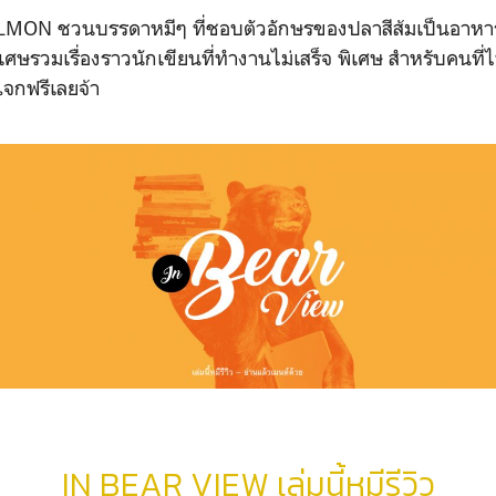
MON ชวนบรรดาหมีๆ ที่ชอบตัวอักษรของปลาสีส้มเป็นอาหารไป
ิเศษรวมเรื่องราวนักเขียนที่ทำงานไม่เสร็จ พิเศษ สำหรับคนท
แจกฟรีเลยจ้า
IN BEAR VIEW เล่มนี้หมีรีวิว