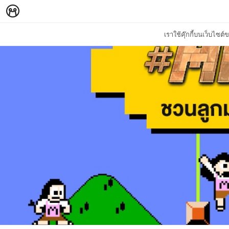
เราใช้คุ๊กกี้บนเว็บไซ