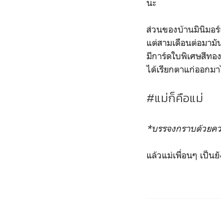
นะ
ส่วนของบ้านมินิมอร์เ
แต่สามเดือนต่อมามัน
มีการ์ดใบพิเศษสีทอง
ได้เรียกตาแก่ออกมา
#แม่ก็คือแม่
*บรรจงกราบด้วยค
แล้วแม่เพื่อนๆ เป็น