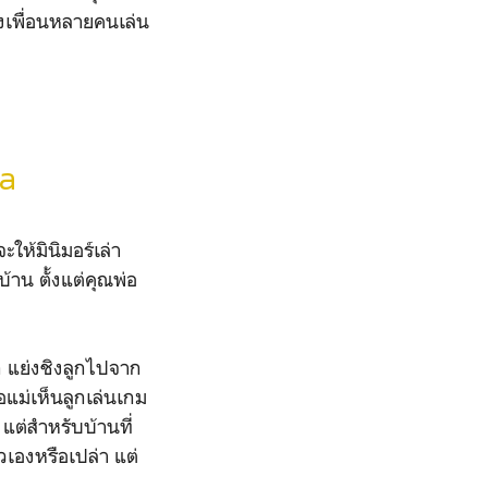
องเพื่อนหลายคนเล่น
na
ะให้มินิมอร์เล่า
บ้าน ตั้งแต่คุณพ่อ
 แย่งชิงลูกไปจาก
อแม่เห็นลูกเล่นเกม
 แต่สำหรับบ้านที่
ัวเองหรือเปล่า แต่