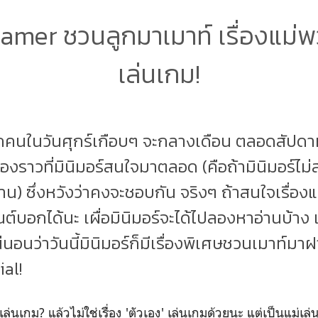
er ชวนลูกมาเมาท์ เรื่องแม่
เล่นเกม!
ุกคนในวันศุกร์เกือบๆ จะกลางเดือน ตลอดสัปดาห์
่องราวที่มินิมอร์สนใจมาตลอด (คือถ้ามินิมอร์ไม่
อ่าน) ซึ่งหวังว่าคงจะชอบกัน จริงๆ ถ้าสนใจเรื่อ
บอกได้นะ เผื่อมินิมอร์จะได้ไปลองหาอ่านบ้าง 
นอนว่าวันนี้มินิมอร์ก็มีเรื่องพิเศษชวนเมาท์มา
al!
ล่นเกม? แล้วไม่ใช่เรื่อง 'ตัวเอง' เล่นเกมด้วยนะ แต่เป็นแม่เล่น