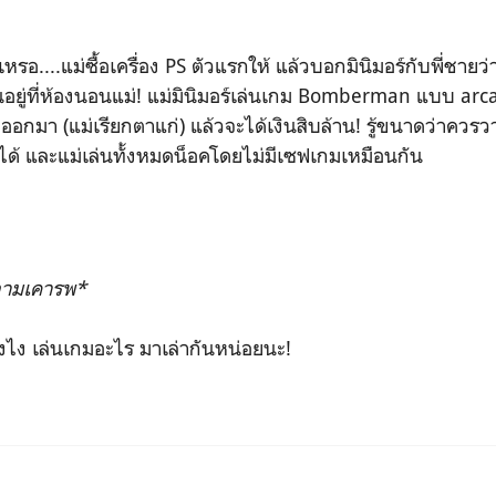
หรอ....แม่ซื้อเครื่อง PS ตัวแรกให้ แล้วบอกมินิมอร์กับพี่ชายว่
อยู่ที่ห้องนอนแม่! แม่มินิมอร์เล่นเกม Bomberman แบบ arcad
ออกมา (แม่เรียกตาแก่) แล้วจะได้เงินสิบล้าน! รู้ขนาดว่าควรวา
ได้ และแม่เล่นทั้งหมดน็อคโดยไม่มีเซฟเกมเหมือนกัน
วามเคารพ*
ยังไง เล่นเกมอะไร มาเล่ากันหน่อยนะ!