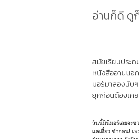
อ่านก็ดี ดู
สมัยเรียนประถม 
หนังสืออ่านนอกเ
มอร์มาลองนับๆ ดู
ยุคก่อนต้องเคย
วันนี้มินิมอร์เลยจะชว
แต่เดี๋ยว ช้าก่อน! เพ