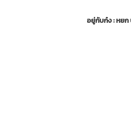
อยู่กับก๋ง : หยก