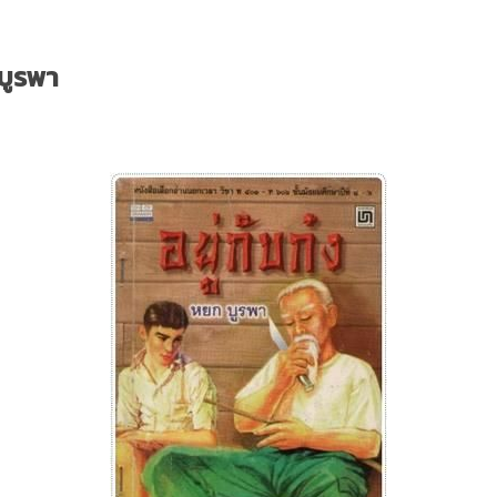
 บูรพา