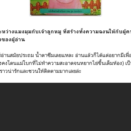
ะหว่างแมงมุมกับเจ้าลูกหมู ที่สร้างทั้งความฉงนให้กับผู
ของผู้อ่าน
นิมอร์อ่านสมัยประถม น้ำตาซึมเลยแหละ อ่านแล้วก็ได้แต่อยากมีเ
จริงคงโดนแม่โบกที่ไม่ทำความสะอาดจนหยากไย่ขึ้นเต็มห้อง) เป็
องราวน่ารักและชวนให้ติดตามมากเลยล่ะ