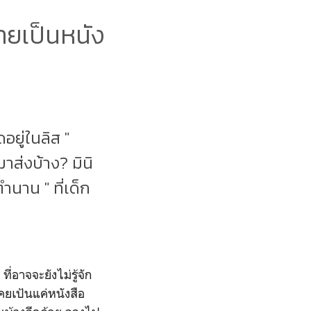
กลายเป็นหนัง
อยู่ในลิส "
าส่งบ้าง? มินิ
ำนาน " ที่เด็ก
ี่อาจจะยังไม่รู้จัก
่เคยเป้นแค่หนังสือ