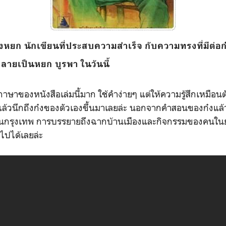
องหยก นักเขียนที่ประสบความสำเร็จ กับความทรงที่มีต่
กลายเป็นหยก บูรพา ในวันนี้
าษาของหนังสือเล่มนี้มาก ใช้คำง่ายๆ แต่ให้ความรู้สึกเหมือนตั
ล้วนึกถึงก๋งของตัวเองขึ้นมาเลยล่ะ นอกจากคำสอนของก๋งแล้ว ใ
นกรุงเทพ การบรรยายถึงฉากบ้านเมืองและกิจกรรมของคนในยุคน
บไปได้เลยล่ะ