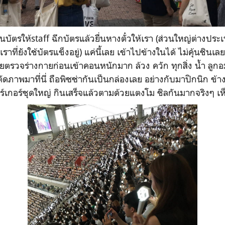
่นบัตรให้staff ฉีกบัตรแล้วยื่นหางตั๋วให้เรา (ส่วนใหญ่ต่างปร
เราที่ยังใช้บัตรแข็งอยู่) แค่นี้เลย เข้าไปข้างในได้ ไม่คุ้นชิ
ทยตรวจร่างกายก่อนเข้าคอนหนักมาก ล้วง ควัก ทุกสิ่ง น้ำ ลูกอม
ัดภาพมาที่นี่ ถือพิซซ่ากันเป็นกล่องเลย อย่างกับมาปิกนิก ข้า
ร์เกอร์ชุดใหญ่ กินเสร็จแล้วตามด้วยแตงโม ชิลกันมากจริงๆ 