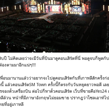
ี ไม่คิดเลยว่าจะมีวันที่บินมาดูคอนเสิร์ตที่นี่ พอดูจบก็พูดกับต
ต้องตามมาอีกแน่ๆ!!!
บเพื่อนมานานแล้วว่าอยากจะไปดูคอนเสิร์ตกันที่เกาหลีสักครั้งก่อน
ี้ แล้วคอนเสิร์ตSM Town ครั้งนี้ก็ตรงกับวันหยุดยาวพอดี เลย
รจองตั๋วเครื่องบิน ต่อไปก็หาตั๋วคอนเสิร์ต เว็บที่ขายคือYes24
หลีล้วน หน้าที่มีภาษาอังกฤษไม่ยอมขาย ปรากฎว่าโซลเอาท์ไปต
ยที่อยู่เกาหลี