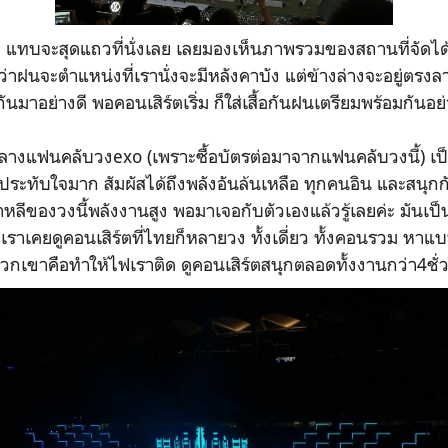
้น3 แทบจะสุดแถวที่นั่งเลย เลยมองเห็นภาพรวมของสถานที่จัดได้
ฝนจะตำแหน่งที่เรานั่งจะมีหลังคาบัง แต่ข้างล่างจะอยู่ตรงล
นมาอย่างดี พอคอนเสิร์ตเริ่ม ก็ใส่เสื้อกันฝนเตรียมพร้อมกันอย่
่ามกลางแฟนคลับวงexo (เพราะซื้อบัตรต่อมาจากแฟนคลับวงนี้) เป็น
ประทับใจมาก สัมผัสได้ถึงพลังอันล้นเหลือ ทุกคนอิน และสนุก
หลีของวงนี้พลังงานสูง พอมาเจอกับตัวเองแล้วรู้เลยค่ะ มันเป็
ราเคยดูคอนเสิร์ตที่ไทยก็หลายวง ทั้งเดี่ยว ทั้งคอนรวม หาแบบน
พวกเขาคือทำให้ไฟเราติด ดูคอนเสิร์ตสนุกตลอดทั้งงานกว่า4ชั่