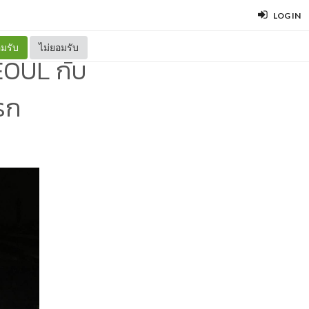
LOG IN
มรับ
ไม่ยอมรับ
OUL กับ
รก