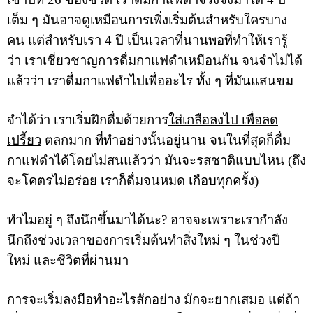
เต็ม ๆ มันอาจดูเหมือนการเพิ่งเริ่มต้นสำหรับใครบาง
คน แต่สำหรับเรา 4 ปี เป็นเวลาที่นานพอที่ทำให้เรารู้
ว่า เราเชี่ยวชาญการดื่มกาแฟดำเหมือนกัน จนจำไม่ได้
แล้วว่า เราดื่มกาแฟดำไปเพื่ออะไร ทั้ง ๆ ที่มันแสนขม
จำได้ว่า เราเริ่มฝึกดื่มด้วยการ
ใส่เกลือลงไป เพื่อลด
เปรี้ยว
ตลกมาก ที่ทำอย่างนั้นอยู่นาน จนในที่สุดก็ดื่ม
กาแฟดำได้โดยไม่สนแล้วว่า มันจะรสชาติแบบไหน (ถึง
จะโคตรไม่อร่อย เราก็ดื่มจนหมด เกือบทุกครั้ง)
ทำไมอยู่ ๆ ถึงนึกขึ้นมาได้นะ? อาจจะเพราะเรากำลัง
นึกถึงช่วงเวลาของการเริ่มต้นทำสิ่งใหม่ ๆ ในช่วงปี
ใหม่ และชีวิตที่ผ่านมา
การจะเริ่มลงมือทำอะไรสักอย่าง มักจะยากเสมอ แต่ถ้า