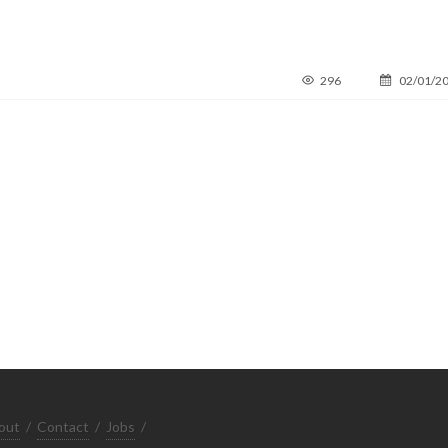
296
02/01/2
out
/
Contact
/
Jobs
/