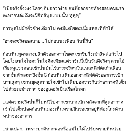
“เบื่อจริงจิ้งงงง ใครๆ ก็บอกว่าง่าย คนที่ออกจากห้องสอบคนแรก
ตะหากหล่ะ ถึงจะมีสิทธิพูดแบบนั้น หุหุหุ”
การพูดไปยักคิ้วข้างเดียวไป คงมีแต่โชตะเนี่ยแหละที่ทำได้
“อาจจะจริงของนาย… ไปก่อนนะเพื่อน วันนี้รีบ”
ก้อนหินพูดพลางปลีกตัวออกจากโชตะ เขารีบวิ่งเข้าลิฟต์แก้วไป
โดยไม่สนใจโชตะ ในใจคิดเพียงแต่ว่าวันนี้เป็นวันดีจริงๆ ส่วนไอ้
เรื่องหูแว่วตอนเช้านั่นมันไร้สาระจริงๆนั่นแหละ ลิฟต์แก้วเลื่อน
จากชั้นห้าลงมาถึงชั้นG ก้อนหินเดินออกจากลิฟต์ด้วยอาการเบิก
บานสุดๆ เขาหยุดสูดหายใจเข้าไปเต็มปอดราวกับว่าอากาศที่เต็ม
ไปด้วยเขม่าเทาๆ ของอูเดอร์เป็นเรื่องโกหก
..แต่ความจริงนั้นก็ไม่หนีไปจากเขานานนัก หลังจากที่สูดอากาศ
เข้าไปเต็มปอดก้อนหินมองเห็นทรายยืนรอเขาอยู่ที่ห้องโถงด้าน
หน้าของอาคาร
..น่าแปลก.. เพราะปกติหากพ่อหรือแม่ไม่ได้ไปรับทรายที่หน่วย