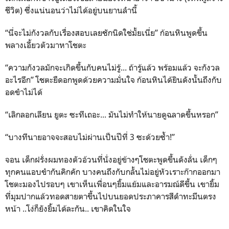
ชีวิต) ซึ่งแน่นอนว่าไม่ได้อยู่บนยานลำนี้
“นี่จะไม่กังวลกับเรื่องสอบเลยซักนิดใช่มั้ยเนี่ย” ก้อนหินพูดขึ้น
พลางเอี้ยวตัวมาหาโชตะ
“ความกังวลมักจะเกิดขึ้นกับคนไม่รู้... ถ้ารู้แล้ว พร้อมแล้ว จะกังวล
อะไรอีก” โชตะยืดอกพูดด้วยความมั่นใจ ก้อนหินได้ยินดังนั้นถึงกับ
อดขำไม่ได้
“เลิกลอกเลียน ยูตะ ซะทีเถอะ... มันไม่ทำให้นายดูฉลาดขึ้นหรอก”
“บางทีนายอาจจะสอบไม่ผ่านเป็นปีที่ 3 ซะด้วยซ้ำ!”
จอน เด็กฝรั่งผมทองตัวอ้วนที่นั่งอยู่ข้างๆโชตะพูดขึ้นดังลั่น เด็กๆ
ทุกคนแอบขำกันคิกคัก บางคนถึงกับกลั้นไม่อยู่หัวเราะก๊ากออกมา
โชตะมองไปรอบๆ เขาเห็นเพื่อนๆยิ้มแย้มและอารมณ์ดีขึ้น เขายิ้ม
ที่มุมปากแล้วทอดสายตาขึ้นไปบนยอดประภาคารสีดำทะมึนตรง
หน้า ..โง่ก็ยังยิ้มได้ละกัน.. เขาคิดในใจ