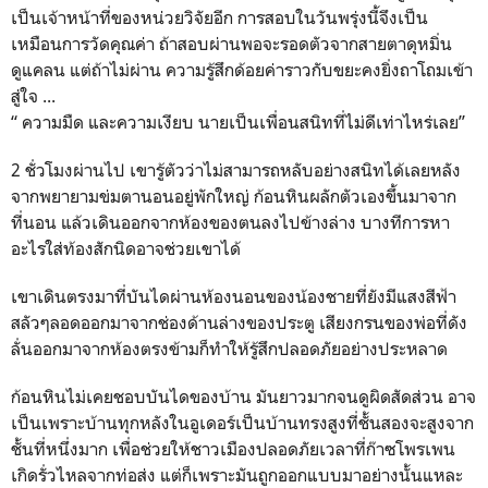
เป็นเจ้าหน้าที่ของหน่วยวิจัยอีก การสอบในวันพรุ่งนี้จึงเป็น
เหมือนการวัดคุณค่า ถ้าสอบผ่านพอจะรอดตัวจากสายตาดุหมิ่น
ดูแคลน แต่ถ้าไม่ผ่าน ความรู้สึกด้อยค่าราวกับขยะคงยิ่งถาโถมเข้า
สู่ใจ ...
“ ความมืด และความเงียบ นายเป็นเพื่อนสนิทที่ไม่ดีเท่าไหร่เลย”
2 ชั่วโมงผ่านไป เขารู้ตัวว่าไม่สามารถหลับอย่างสนิทได้เลยหลัง
จากพยายามข่มตานอนอยู่พักใหญ่ ก้อนหินผลักตัวเองขึ้นมาจาก
ที่นอน แล้วเดินออกจากห้องของตนลงไปข้างล่าง บางทีการหา
อะไรใส่ท้องสักนิดอาจช่วยเขาได้
เขาเดินตรงมาที่บันไดผ่านห้องนอนของน้องชายที่ยังมีแสงสีฟ้า
สลัวๆลอดออกมาจากช่องด้านล่างของประตู เสียงกรนของพ่อที่ดัง
ลั่นออกมาจากห้องตรงข้ามก็ทำให้รู้สึกปลอดภัยอย่างประหลาด
ก้อนหินไม่เคยชอบบันไดของบ้าน มันยาวมากจนดูผิดสัดส่วน อาจ
เป็นเพราะบ้านทุกหลังในอูเดอร์เป็นบ้านทรงสูงที่ชั้นสองจะสูงจาก
ชั้นที่หนึ่งมาก เพื่อช่วยให้ชาวเมืองปลอดภัยเวลาที่ก๊าซโพรเพน
เกิดรั่วไหลจากท่อส่ง แต่ก็เพราะมันถูกออกแบบมาอย่างนั้นแหละ