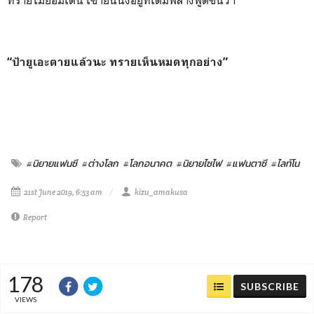
“ป้ายูเอะตายแล้วนะ ทรายเห็นหมดทุกอย่าง”
#นิยายแฟนซี
#ต่างโลก
#โลกอนาคต
#นิยายไซไฟ
#แฟนตาซี
#ไลท์โน
21st June 2019, 6:53 am
kizu_amakusa
Report
178
SUBSCRIBE
VIEWS