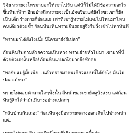
วิจัย ทรายจะโทรมาบอกให้เขาไปรับ แต่นี่ก็ไม่ได้มีข้อความอะไร
ขึ้นที่นาฬิกา อีกอย่างถึงทรายจะเป็นอัจฉริยะแต่ยังไงซะเขาก็ยัง
เป็นเด็ก ร่างกายก็อ่อนแอ เท่าที่เขารู้ทรายไม่เคยไปไหนมาไหน
คนเดียวด้วยซ้ำ ก้อนหินเห็นทรายยืนรออยู่จึงรีบวิ่งเข้าไปหาทันที
“ทรายมาได้ยังไงเนี่ย มีใครมาส่งรึเปล่า”
ก้อนหินรีบถามด้วยความเป็นห่วง ทรายส่ายหัวไปมา เขามาที่นี่
ด้วยตัวเองงั้นหรือ! ก้อนหินแปลกใจมากจึงซักต่อ
“พ่อกับแม่รู้มั้ยเนี่ย... แล้วทรายมาคนเดียวแบบนี้ได้ยังไง มันไม่
ปลอดภัยนะ”
ทรายไม่ตอบคำถามใดๆทั้งนั้น สีหน้าของเขายังดูนิ่งสงบ แต่ก้อน
หินรู้สึกได้ว่ามันมีบางอย่างแปลกๆ
“กลับบ้านกันเถอะ” ก้อนหินจุงมือทรายพลางออกเดินไปข้างหน้า
แต่..
ทรายไม่ยอมเดิน เขายืนนิ่งอยู่ที่เดิมพลางพูดขึ้นว่า