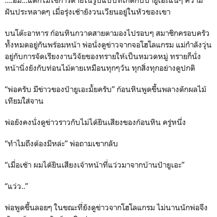
ฝันประหลาดๆ เมื่อรุ่งเช้ายังวนเวียนอยู่ในหัวของเขา
บนโต๊ะอาหาร ก้อนหินกวาดสายตามองไปรอบๆ สมาชิกครอบครัว
ทั้งหมดอยู่กันพร้อมหน้า พ่อนั่งดูข่าวจากจอโฮโลแกรม แม่กำลังวุ่น
อยู่กับการจัดเรียงงานวิจัยของทรายให้เป็นหมวดหมู่ ทรายก็นั่ง
หน้านิ่งยังกับท่อนไม้ตายเหมือนทุกๆวัน ทุกสิ่งทุกอย่างดูปกติ
“พ่อครับ มีข่าวของป้ายูเอะมั้ยครับ” ก้อนหินพูดขึ้นพลางตักผลไม้
เทียมใส่จาน
พ่อยังคงนั่งดูข่าวราวกับไม่ได้ยินเสียงของก้อนหิน ครู่หนึ่ง
“ทำไมถึงต้องมีหล่ะ” พ่อถามเขากลับ
“เมื่อเช้า ผมได้ยินเสียงเจ้าหน้าที่แว่วมาจากบ้านป้ายูเอะ”
“แว่ว..”
พ่อพูดขึ้นลอยๆ ในขณะที่ยังดูข่าวจากโฮโลแกรม ไม่นานนักพ่อจึง