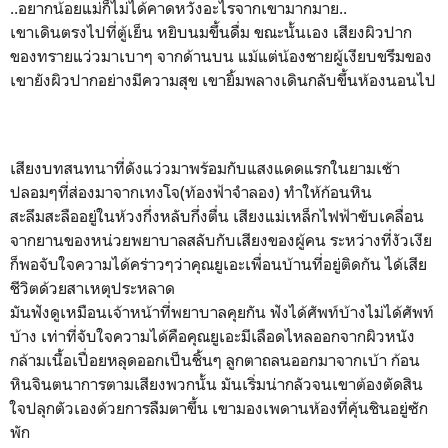
..อยากน้อยแม่ก็ไม่ได้คาดหวังอะไรจากเขามากมาย..
เขาเดินตรงไปที่ตู้เย็น หยิบนมขึ้นดื่ม ขณะนั้นเอง เสียงผิวปาก
ของทรายแว่วมาเบาๆ จากด้านบน แม้แต่น้องชายผู้เงียบขรึมของ
เขายังผิวปากอย่างมีความสุข เขายิ้มพลางเดินกลับขึ้นห้องนอนไป
เสียงบทสนทนาที่ดังแว่วมาพร้อมกับแสงแดดแรกในยามเช้า
ปลอมๆที่ส่องมาจากเทงโจ(ท้องฟ้าจำลอง) ทำให้ก้อนหิน
สะลึมสะลืออยู่ในห้วงกึ่งหลับกึ่งตื่น เสียงแม่เหล็กไฟฟ้าขับเคลื่อน
จากยานของหน่วยพยาบาลสลับกับเสียงของผู้คน ระหว่างที่งัวเงีย
ก็พอจับใจความได้คร่าวๆว่าคุณยูเอะเพื่อนบ้านที่อยู่ติดกัน ได้เสีย
ชีวิตด้วยสาเหตุประหลาด
มันฟังดูเหมือนเจ้าหน้าที่พยาบาลคุยกัน ฟังได้ศัพท์บ้างไม่ได้ศัพท์
บ้าง เท่าที่จับใจความได้คือคุณยูเอะมีเลือดไหลออกจากผิวหนัง
กล้ามเนื้อเปื่อยหลุดออกเป็นชิ้นๆ ลูกตาถลนออกมาจากเบ้า ก้อน
หินจินตนาการตามเสียงพวกนั้น มันเริ่มน่ากลัวจนเขาต้องตัดสิน
ใจปลุกตัวเองด้วยการลืมตาขึ้น เขามองเพดานห้องที่คุ้นชินอยู่ซัก
พัก