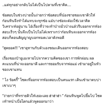
..แต่ทุกอย่างกลับไม่ได้เป็นไปตามที่เขาคิด....
ข้อสอบในช่วงบ่ายนั้นง่ายกว่าข้อสอบที่น้องชายของเขาติวให้
ก้อนหินจึงทำได้แทบจะทุกข้อ แม้บางข้อจะต้องใช้เวลาคิด
วิเคราะห์อยู่นาน ไอ้เรื่องที่ว่าจะทำบ้างมั่วบ้างแล้วรีบออกจากห้อง
สอบเร็วๆ นั้นจึงเป็นไปไม่ได้เพราะกว่าก้อนหินจะออกจากห้อง
สอบก็ตอนสัญญาญบอกหมดเวลาดังพอดี
“สุดยอด!!! ”เขาอุทานกับตัวเองขณะเดินออกจากห้องสอบ
เรื่องของป้ายูเอะหายไปจากความคิดของเขา การพักผ่อน ผล
คะแนนที่น่าจะออกมาดี และการยอมรับจากพ่อแม่ เข้ามาอยู่ในหัว
ของเขาแทน
“ ไง ร๊อคกี้” โชตะที่ออกจากห้องสอบเป็นคนแรก เดินเข้ามาตบบ่า
เขาเบาๆ
“ง่ายกว่าที่ทรายติวให้เยอะเลย ฮ่าฮ่าฮ่า ” ก้อนหินพูดไปยิ้มไป โชต
ะทำหน้าเบื่อโลกแล้วพูดออกมาว่า