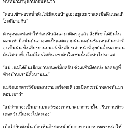
หันหน้ามาพูดกับก้อนหินว่า
“ตอนเช้าพ่อรดน้ำต้นไม้ยังเจอป้ายูเอะอยู่เลย ว่าแต่เมื่อคืนนอนกี่
โมงกี่ยามกัน”
คำพูดของพ่อทำให้ก้อนหินลังเล มาคิดๆดูแล้ว สิ่งที่เขาได้ยินใน
ตอนเช้ามืดนั่นมันอาจจะเป็นแค่ความฝัน แต่มันชัดเจนเกินกว่าที่
จะเป็นฝัน ทั้งเสียงยานยนตร์ ทั้งเสียงเจ้าหน้าที่คุยกันตั้งหลายคน
มันไม่น่าที่จะไม่มีใครได้ยิน เขามั่นใจเช่นนั้นจึงหันไปหาแม่
“แม่.. แม่ได้ยินเสียงยานยนตร์มั้ยครับ ช่วงเช้ามืดหน่ะ จอดอยู่ที่
ข้างบ้านเรานี่ตั้งนานนะ”
แม่จัดเอกสารวิจัยของทรายเสร็จพอดี เธอปิดกระเป๋าพลางหันมา
ตอบเขาว่า
“แม่ว่าน่าจะเป็นยานยนตร์ของเทศบาลมากกว่ามั้ง... รีบทานข้าว
เถอะ วันนี้แม่จะไปส่งเอง”
เมื่อได้ยินดังนั้น ก้อนหินจึงก้มหน้าก้มตาทานอาหารตรงหน้าให้