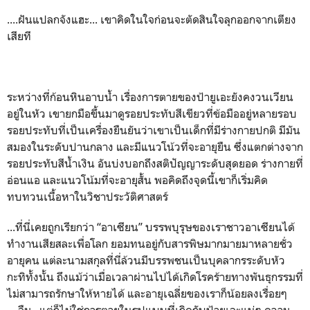
....ฝันแปลกจังแฮะ... เขาคิดในใจก่อนจะตัดสินใจลุกออกจากเตียง
เสียที
ระหว่างที่ก้อนหินอาบน้ำ เรื่องการตายของป้ายูเอะยังคงวนเวียน
อยู่ในหัว เขายกมือขึ้นมาดูรอยประทับสีเขียวที่ข้อมืออยู่หลายรอบ
รอยประทับที่เป็นเครื่องยืนยันว่าเขาเป็นเด็กที่มีร่างกายปกติ มีมัน
สมองในระดับปานกลาง และมีแนวโน้วที่จะอายุยืน ซึ่งแตกต่างจาก
รอยประทับสีน้ำเงิน อันบ่งบอกถึงสติปัญญาระดับสุดยอด ร่างกายที่
อ่อนแอ และแนวโน้มที่จะอายุสั้น พอคิดถึงจุดนี้เขาก็เริ่มคิด
ทบทวนเนื้อหาในวิชาประวัติศาสตร์
...ที่นี่เคยถูกเรียกว่า “อาเซียน” บรรพบุรุษของเราชาวอาเซียนได้
ทำงานเสียสละเพื่อโลก ยอมทนอยู่กับสารพิษมากมายมาหลายชั่ว
อายุคน แต่ละนามสกุลที่นี่ล้วนมีบรรพชนเป็นบุคลากรระดับหัว
กะทิทั้งนั้น ถึงแม้ว่าเมื่อเวลาผ่านไปได้เกิดโรคร้ายทางพันธุกรรมที่
ไม่สามารถรักษาให้หายได้ และอายุเฉลี่ยของเราก็น้อยลงเรื่อยๆ
....อืม...แต่ก็ไม่ใช่การตายในรูปแบบที่เกิดกับป้ายูเอะแน่ๆ ความ