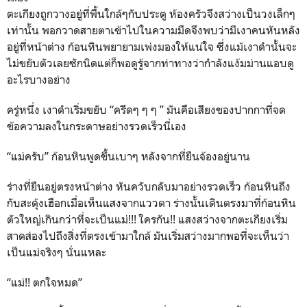
ตะเกียงถูกวางอยู่ที่พื้นใกล้ๆกับประตู ห้องครัวจึงสว่างเป็นวงเล็กๆ
เท่านั้น พอกวาดสายตาเข้าไปในความมืดจึงพบว่ามีเงาคนหันหลัง
อยู่ที่หน้าต่าง ก้อนหินพยายามเพ่งมองให้แน่ใจ ซึ่งแม้เงาดำนั้นจะ
ไม่ขยับตัวเลยซักนิดแต่ก็พอดูรู้จากท่าทางว่ากำลังแง้มม่านแอบดู
อะไรบางอย่าง
ครู่หนึ่ง เงาดำเริ่มขยับ “ครึดๆ ๆ ๆ ” มันคือเสียงของปากกาที่จด
ข้อความลงในกระดาษอย่างรวดเร็วนี่เอง
“แม่ครับ” ก้อนหินพูดขึ้นเบาๆ หลังจากที่ยืนจ้องอยู่นาน
ร่างที่ยืนอยู่ตรงหน้าต่าง หันควับกลับมาอย่างรวดเร็ว ก้อนหินถึง
กับสะดุ้งเฮือกเมื่อเห็นแสงจากแววตา ร่างนั้นเดินตรงมาที่ก้อนหิน
ตัวใหญ่เกินกว่าที่จะเป็นแม่!!! ใครกัน!! แสงสว่างจากตะเกียงเริ่ม
สาดส่องไปถึงสิ่งที่ตรงเข้ามาใกล้ มันเริ่มสว่างมากพอที่จะเห็นว่า
เป็นแม่จริงๆ นั่นแหละ
“แม่!! ตกใจหมด”