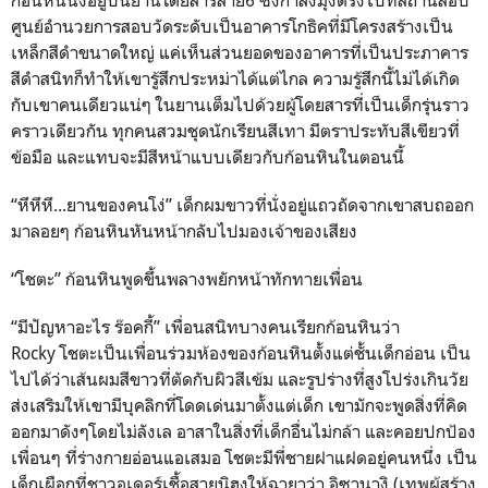
ศูนย์อำนวยการสอบวัดระดับเป็นอาคารโกธิคที่มีโครงสร้างเป็น
เหล็กสีดำขนาดใหญ่ แค่เห็นส่วนยอดของอาคารที่เป็นประภาคาร
สีดำสนิทก็ทำให้เขารู้สึกประหม่าได้แต่ไกล ความรู้สึกนี้ไม่ได้เกิด
กับเขาคนเดียวแน่ๆ ในยานเต็มไปด้วยผู้โดยสารที่เป็นเด็กรุ่นราว
คราวเดียวกัน ทุกคนสวมชุดนักเรียนสีเทา มีตราประทับสีเขียวที่
ข้อมือ และแทบจะมีสีหน้าแบบเดียวกับก้อนหินในตอนนี้
“หึหึหึ...ยานของคนโง่” เด็กผมขาวที่นั่งอยู่แถวถัดจากเขาสบถออก
มาลอยๆ ก้อนหินหันหน้ากลับไปมองเจ้าของเสียง
“โชตะ” ก้อนหินพูดขึ้นพลางพยักหน้าทักทายเพื่อน
“มีปัญหาอะไร ร๊อคกี้” เพื่อนสนิทบางคนเรียกก้อนหินว่า
Rocky โชตะเป็นเพื่อนร่วมห้องของก้อนหินตั้งแต่ชั้นเด็กอ่อน เป็น
ไปได้ว่าเส้นผมสีขาวที่ตัดกับผิวสีเข้ม และรูปร่างที่สูงโปร่งเกินวัย
ส่งเสริมให้เขามีบุคลิกที่โดดเด่นมาตั้งแต่เด็ก เขามักจะพูดสิ่งที่คิด
ออกมาดังๆโดยไม่ลังเล อาสาในสิ่งที่เด็กอื่นไม่กล้า และคอยปกป้อง
เพื่อนๆ ที่ร่างกายอ่อนแอเสมอ โชตะมีพี่ชายฝาแฝดอยู่คนหนึ่ง เป็น
เด็กเผือกที่ชาวอูเดอร์เชื้อสายนิฮงให้ฉายาว่า อิซานางิ (เทพผู้สร้าง