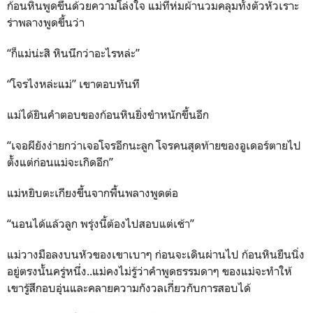
ก้อนหินพูดขึ้นด้วยความโล่งใจ แม่ที่ห่มผ้านวมคลุมทั้งตัวหัวเราะ
ร่าพลางพูดขึ้นว่า
“ก็แม่น่ะสิ หินนึกว่าอะไรหล่ะ”
“โจรไงหล่ะแม่” เขาตอบทันที
แม่ได้ยินคำตอบของก้อนหินยิ่งขำหนักขึ้นอีก
“เจอผียังง่ายกว่าเจอโจรอีกนะลูก โจรคนสุดท้ายของอูเดอร์ตายไป
ตั้งแต่ก่อนแม่จะเกิดอีก”
แม่หยิบตะเกียงขึ้นจากพื้นพลางพูดต่อ
“นอนได้แล้วลูก พรุ่งนี้ต้องไปสอบแต่เช้า”
แม่วางมือลงบนหัวของเขาเบาๆ ก่อนจะเดินผ่านไป ก้อนหินยืนนิ่ง
อยู่ตรงนั้นครู่หนึ่ง..แม่คงไม่รู้ว่าคำพูดธรรมดาๆ ของแม่จะทำให้
เขารู้สึกอบอุ่นและคลายความกังวลเกี่ยวกับการสอบได้