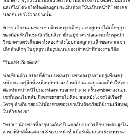
และก็ไม่ได้พอใจที่จะต้องถูกประเมินด้วย “มันเป็นหน้าที่” พ่อเคย
บอกกับเขาไว้ว่าอย่างนั้น
ข้างๆ เตียงนอนของเขา มีกรอบรูปเล็กๆ วางอยู่บนตู้ไม้เตี้ยๆ รูป
ของก้อนหินในชุดนักเรียนสีเทายืนอยู่ข้างๆ พ่อและแม่ในชุดนัก
วิทยาศาสตร์เต็มยศ ทั้งสองกำลังโอบกอดลูกคนเล็กของพวกเขา
เด็กตัวเล็กๆ ในชุดสูทเต็มรูปแบบของเจ้าหน้าที่กองงานวิจัย
“วันแห่งเกียรติยศ”
พ่อเขียนตัวบรรจงที่ด้านบนของรูป เขามองรูปภาพอยู่เพียงครู่
หนึ่ง ความรู้สึกที่เหมือนกับกำลังตำหนิตัวเองอยู่ตลอดก็ทำให้เขา
ต้องหันหน้าหนีไปมองท้องฟ้านอกหน้าต่าง ครั้นจะข่มตาลงนอน
เขาก็นอนไม่หลับ ถึงจะพยายามไม่คิดมากแต่ยังไงซะไอ้เรื่องที่
ใครๆ ต่างก็ยกย่องให้น้องชายของเขาเป็นอัจฉริยะก็ยังวนเวียนอยู่
ในหัวของเขา
“ทราย” น้องชายที่อายุห่างกัน4ปี แต่กลับจบการศึกษาระดับสูงใน
สาขาฟิสิกส์ตั้งแต่อายุ 8 ขวบ หนำซ้ำเมื่อ3เดือนก่อนยังถูกบรรจุ