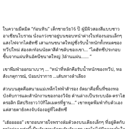
ในความมืดมิด “ก้อนหิน” เด็กชายวัย16 ปี ผู้มีผิวสองสีแบบชาว
อาเซียนโบราณ นั่งแกว่งขาอยู่บนขอบหน้าต่างในห้องนอนเล็กๆ
แสงไฟจากไดฮัทซึ เสาแกนขนาดใหญ่ซึ่งรับน้ำหนักทั้งหมดของ
ทวีปใหม่ ส่องสะท้อนนัยตาสีดำขลับของเขา… “ไดฮัทซึประกอบ
ขึ้นจากแผ่นหินอัคนีขนาดใหญ่ 3ล้านแผ่น…… ”
เขาพึมพำออกมาเบาๆ ... “หน้าที่หลักคือรับน้ำหนักของทวีป, หอ
สังเกตุการณ์, ป้อมปราการ ...เส้นทางลำเลียง
ส่วนบนสุดคือสนามแม่เหล็กไฟฟ้าสำรอง ถัดมาคือพื้นที่ของหอ
บังคับการและสำนักงานของกองวิจัย ด้านล่างเป็นระบบอัล-ตราไฮ
ดรอลิก มีสปริงยาว10กิโลเมตรที่ฐาน…” เขาหยุดพึมพำกับตัวเอง
แต่สายตายังคงจับจ้องอยู่ที่ไดฮัทซึ
“เฮ้อออออ” เขาถอนหายใจพรางล้มตัวลงบนเตียงเล็กๆ ที่อยู่ติดกับ
หน้าต่าง พรุ่งนี้เป็นวันสอบวัดระดับวันแรก เขาไม่ได้มีความมั่นใจ