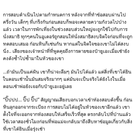
การสอบดำเนินไปตามกำหนดการ หลังจากที่ทำข้อสอบผ่านไป
ครึ่งวัน เด็กๆ ที่เกร็งกันก่อนสอบก็พอจะคลายความกังวลไปบ้าง
แล้ว เวลาในการพักเที่ยงในช่วงสอบส่วนใหญ่จะถูกใช้ไปกับการ
นั่งสมาธิ ทุกๆคนในอูเดอร์ถูกสอนให้นั่งสมาธิสงบจิตใจก่อนที่จะถูก
ทดสอบเสมอ ก้อนหินก็เช่นกัน หากแต่ในจิตใจของเขาไม่ได้สงบ
นิ่ง.. เสียงของเจ้าหน้าที่ที่พูดคุยถึงการตายของป้ายูเอะเมื่อเช้ายัง
คงดังซ้ำไปซ้ำมาในหัวของเขา
...ถ้ามันเป็นแค่ฝัน เขาก็น่าจะลืมๆ มันไปได้แล้ว แต่สิ่งที่เขาได้ยิน
ในตอนเช้านั้นมันสมจริงมากๆ แต่มันจะเป็นจริงได้ยังไงในเมื่อ
ตอนเช้าพ่อยังเจอกับป้ายูเอะอยู่เลย
“ปี๊ปปป... ปิ๊ป ปิ๊ป” สัญญาณเสียงบอกเวลาเข้าห้องสอบดังขึ้น ก้อน
หินลุกออกจากระเบียง การสอบไม่ได้อยู่ในหัวของเขาอีกแล้ว เขา
ตั้งใจที่จะออกจากห้องสอบให้เสร็จเร็วที่สุด ตรงกลับไปที่บ้านแล้ว
ใช้เวลาสองชั่วโมงก่อนที่พ่อแม่จะกลับมาถึงสืบหาข้อมูลเกี่ยวกับสิ่ง
ที่เขาได้ยินเมื่อรุ่งเช้า