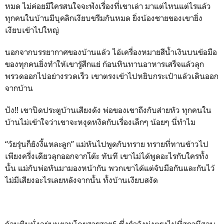
หมด ไม่ค่อยมีใครสนใจจะฟังเรื่องที่เขาเล่า มาแต่ไหนแต่ไรแล้ว
ทุกคนในบ้านมีบุคลิกเงียบขรึมกันหมด ยิ่งน้องชายของเขายิ่ง
เงียบเข้าไปใหญ่
นอกจากบรรยากาศของบ้านแล้ว ไอ้เครื่องหมายสีน้ำเงินบนข้อมือ
ของทุกคนยิ่งทำให้เขารู้สึกแย่ ก้อนหินทานอาหารเสร็จแล้วลุก
พรวดออกไปอย่างรวดเร็ว เขาตรงเข้าไปหยิบกระเป๋าแล้วเดินออก
จากบ้าน
ปัง!! เขาปิดประตูบ้านเสียงดัง พ่อของเขาถึงกับส่ายหัว ทุกคนใน
บ้านไม่เข้าใจว่าเขาจะหงุดหงิดกับเรื่องเล็กๆ น้อยๆ นี่ทำไม
“วัยรุ่นก็ยังงี้แหละลูก” แม่หันไปพูดกับทราย ทรายที่ทานข้าวไป
เพียงครึ่งเดียวลุกออกจากโต๊ะ ทันที เขาไม่ได้พูดอะไรกับใครทั้ง
นั้น แม่กับพ่อหันมามองหน้ากัน พวกเขาได้แต่จับมือกันและกันไว้
ไม่มีเสียงอะไรเลยหลังจากนั้น ทั้งบ้านเงียบสงัด
ก้อนหินนั่งอยู่บนยานโดยสารสาย6 ซึ่งกำลังมุ่งตรงไปที่สถานีสอบ