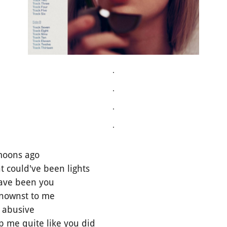
.
.
.
.
moons ago
at could've been lights
have been you
knownst to me
y abusive
p me quite like you did