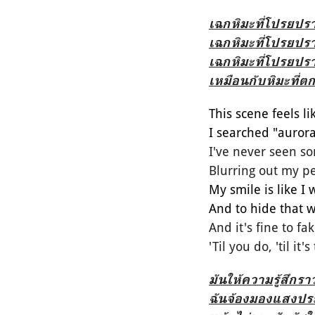
เฉกหิมะที่โปรยป
เฉกหิมะที่โปรยป
เฉกหิมะที่โปรยป
เหมือนกับหิมะที่
This scene feels
li
I searched "aurora
I've never seen 
Blurring
out my pe
My smile is
like I
And to hide that
w
And it's fine to
fak
'Til you do, 'ti
l it's
มันให้ความรู้สึกร
ฉันจ้องมองแสงประ