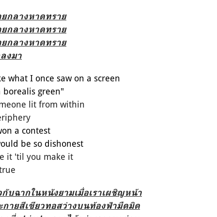
รายกลางหาดทราย
รายกลางหาดทราย
รายกลางหาดทราย
ตกลงมา
ke what I once saw
on a screen
 borealis
green"
someone
lit from
within
riphery
 won a contest
ould be so dishonest
e it 'til you make it
 true
าวกับฉากในหนังยามเมื่อเราเผชิญหน้า
กายสีเขียวทอสว่างบนท้องฟ้ามืดมิด