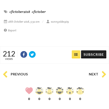
#fictober2018
#fictober
18th October 2018, 5:32 am
sunnyside1909
Report
212
SUBSCRIBE
VIEWS
PREVIOUS
NEXT
0
0
0
0
0
0