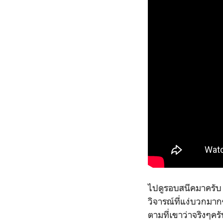
ไปดูรอบสนีคมาครับ (ห
วิจารณ์ที่แง่บวกมากๆ
ตามที่เขาว่าจริงๆคร