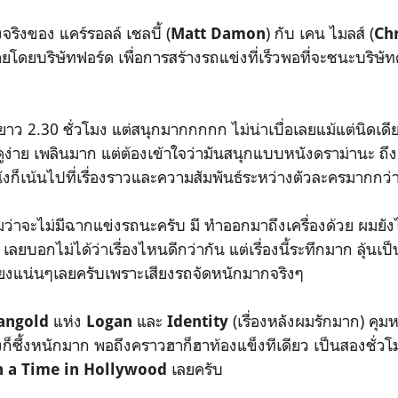
จริงของ แคร์รอลล์ เชลบี้ (
) กับ เคน ไมลส์ (
Matt Damon
Chr
ยโดยบริษัทฟอร์ด เพื่อการสร้างรถแข่งที่เร็วพอที่จะชนะบริษัทคู
ยาว 2.30 ชั่วโมง แต่สนุกมากกกกก ไม่น่าเบื่อเลยแม้แต่นิดเด
ดูง่าย เพลินมาก แต่ต้องเข้าใจว่ามันสนุกแบบหนังดราม่านะ ถึงเ
งก็เน้นไปที่เรื่องราวและความสัมพันธ์ระหว่างตัวละครมากกว่
ว่าจะไม่มีฉากแข่งรถนะครับ มี ทำออกมาถึงเครื่องด้วย ผมยังไ
ลยบอกไม่ได้ว่าเรื่องไหนดีกว่ากัน แต่เรื่องนี้ระทึกมาก ลุ้นเป็น
ยงแน่นๆเลยครับเพราะเสียงรถจัดหนักมากจริงๆ
แห่ง
และ
(เรื่องหลังผมรักมาก) คุมห
angold
Logan
Identity
้งก็ซึ้งหนักมาก พอถึงคราวฮาก็ฮาท้องแข็งทีเดียว เป็นสองชั่วโมง
เลยครับ
 a Time in Hollywood