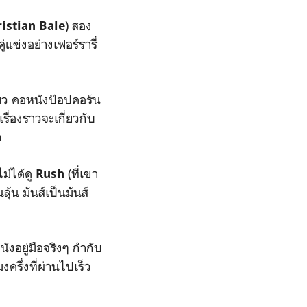
) สอง
istian Bale
่แข่งอย่างเฟอร์รารี่
ียว คอหนังป๊อปคอร์น
รื่องราวจะเกี่ยวกับ
า
ม่ได้ดู
(ที่เขา
Rush
ลุ้น มันส์เป็นมันส์
นังอยู่มือจริงๆ กำกับ
ครึ่งที่ผ่านไปเร็ว