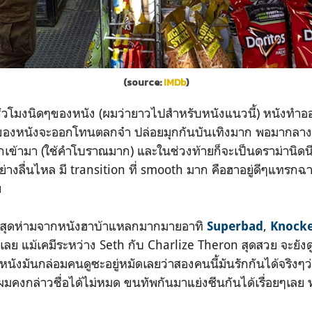
(source:
IMDb
)
วโมงนิดๆของหนัง (ผมว่ายาวไปสำหรับหนังแนวนี้) หนังทำอ
กของหนังจะออกโทนตลกจ๋า ปล่อยมุกกันบันเทิงมาก พอมากลางๆเร
๊กเข้ามา (ใช้คำโบราณมาก) และในช่วงท้ายก็จะเป็นดราม่านิด
้อย่างลื่นไหล มี transition ที่ smooth มาก คือฮาอยู่ดีๆแทรกฉ
ย
่มสุดห่ามจากหนังฮาบ้าแหลกมากมายอาทิ
,
Superbad
Knock
องเลย แม้เคมีระหว่าง Seth กับ Charlize Theron สุดสวย จะยั
หนังมันกล่อมคนดูซะอยู่หมัดเลยว่าสองคนนี้มันรักกันได้จริงๆ
ผมคงกล่าวชื่อได้ไม่หมด ขนทัพกันมาแย่งซีนกันได้เรื่อยๆเลย