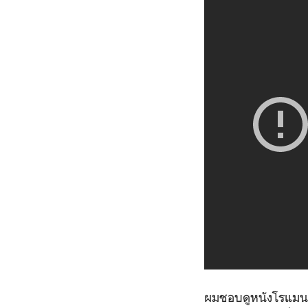
ผมชอบดูหนังโรแมนติก