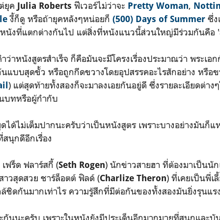
ต่ยุค
ฟีเวอร์ไม่ว่าจะ
,
Julia Roberts
Pretty Woman
Nottin
งี้ก็ดู หรือถ้ายุคหลังๆหน่อยก็
ซึ่ง
le
(500) Days of Summer
หนังที่แตกต่างกันไป แต่สิ่งที่หนังแนวนี้ส่วนใหญ่มีร่วมกันคือ 
ำว่าหนังสูตรสำเร็จ ก็คือมันจะมีโครงเรื่องประมาณว่า พระเอก
งกันแบบสุดขั้ว หรือถูกกีดขวางโดยอุปสรรคอะไรสักอย่าง หรือ
) แต่สุดท้ายทั้งสองก็จะมาลงเอยกันอยู่ดี ซึ่งรายละเอียดต่าง
il
นบทหรือผู้กำกับ
็พูดได้ไม่เต็มปากนะครับว่าเป็นหนังสูตร เพราะบางอย่างมันก็แ
สนุกดีอีกเรื่อง
เฟร็ด ฟลาร์สกี้ (
) นักข่าวสายฮา ที่ต้องมาเป็นนัก
Seth Rogen
าวสุดสวย ชาร์ล็อตต์ ฟิลด์ (
) ที่เคยเป็นพี่
Charlize Theron
ใกล้ชิดกันมากเท่าไร ความรู้สึกที่มีต่อกันของทั้งสองมันยิ่งรุนแร
นี้ละกันนะครับ เพราะในหนังยังมีประเด็นอีกมากมายที่สนุกและบ