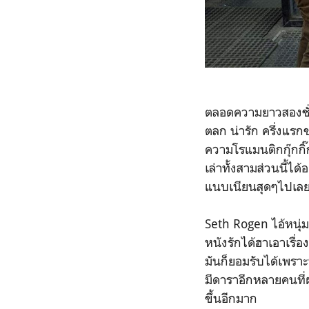
ตลอดความยาวสองชั่
ตลก น่ารัก ครึ่งแร
ความโรแมนติกกุ๊กกิ
เล่าทั้งสามส่วนนี้ได
แนบเนียนสุดๆไปเล
Seth Rogen ไอ้หนุ
หนังรักได้ฮาเอาเรื่
มันก็ยอมรับได้เพราะ
มีดาราอีกหลายคนที่
ขึ้นอีกมาก