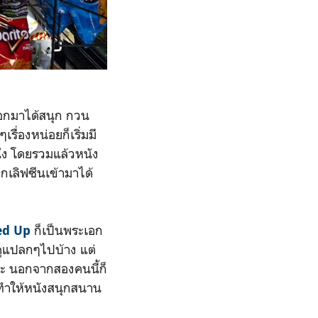
อกมาได้สนุก กวน
ื่องหน่อยก็เริ่มมี
นึง โดยรวมแล้วหนัง
ากเลิฟซีนเข้ามาได้
ก็เป็นพระเอก
ed Up
งดูแปลกๆไปบ้าง แต่
ว่ะ นอกจากสองคนนี้ก็
 ทำให้หนังสนุกสนาน