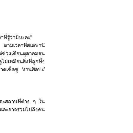
ี่รู้ว่ามีนะคะ”
น ตามเวลาที่สเตฟานี
ต่ช่วงเดือนตุลาคมจน
่เหมือนสิ่งที่ถูกทิ้ง
าดเช็ดชู ‘งานศิลปะ’
และสถานที่ต่าง ๆ ใน
ต์ และอาจรวมไปถึงคน