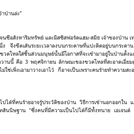
้าบ้านล่ะ”
จนซีอสังหาริมทรัพย์ และมิสซิสฟอร์ดแฮม-สมิธ เจ้าของบ้าน เท่าท
หนึ่ง จึงขีดเส้นระยะเวลาลงบนกระดาษที่แปะติดอยู่บนกระดา
ใส่ชิ้นส่วนมนุษย์นั้นมีโอกาสที่จะเข้ามาอยู่ในบ้านตั้งแ
ื่อวานนี้ คือ 3 พฤศจิกายน ลักษณะของขวดโหลที่สะอาดเอี่ยมดูไม
ไม่ใช่เพิ่งเอามาวางเอาไว้ ก็อาจเป็นเพราะคนร้ายทำความสะอ
ปได้ที่คนร้ายอาจรู้ประวัติของบ้าน วิธีการเข้านอกออกใน 
สันนิษฐาน “ซึ่งคนที่มีความเป็นไปได้ก็มีทั้งทนาย เอเจน