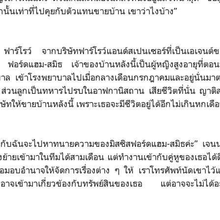
นั้นเท่าที่ไปคุยกับตัวแทนขายบ้าน เขาว่าไงบ้าง”
ฟาร์โรว์ จากบริษัทฟาร์โรว์แอนด์สเปนเซอร์ที่เป็นเอเจนต์ขา
ธ ฟอร์ดแฮม-สมิธ เจ้าของบ้านหลังนี้เป็นผู้หญิงสูงอายุที่ตอนน
ยาบาล เข้าโรงพยาบาลไปเมื่อกลางเดือนกรกฎาคมและอยู่นั่นมา
่วนลูกเป็นทหารไปรบในอาฟกานิสถาน เสียชีวิตที่นั่น ญาติส
ษัทให้ขายบ้านหลังนี้ เพราะเธอจะมีชีวิตอยู่ได้อีกไม่เกินหกเดื
เตฟกับฉันจะไปหาทนายความของมิสซิสฟอร์ดแฮม-สมิธค่ะ” เจนน
ิ่งย้ายเข้ามาในทีมได้สามเดือน แต่ทำงานเข้ากับคู่หูของเธอได้ด
ธอมอบอำนาจให้จัดการเรื่องต่าง ๆ ให้ เราโทรศัพท์นัดเขาไว้
นที่อาจเข้ามาเกี่ยวข้องกับทรัพย์สินของเธอ แต่อาจจะไม่ได้อะ