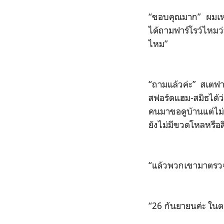
“ขอบคุณมาก” ผมเหล
ได้ถามฟาร์โรว์ไห
ไหม”
“ถามแล้วค่ะ” สเตฟา
สฟอร์ดแฮม-สมิธได้ว
คนมาขอดูบ้านแต่ไม่ซ
ยังไม่มีขวดโหลหรือส
“แล้วพวกเขามาตรวจต
“26 กันยายนค่ะ ในตอน