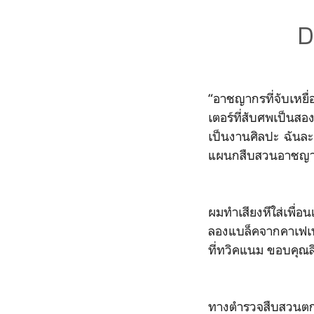
D
“อาชญากรที่จับเหยื่
เตอร์ที่สับศพเป็นส
เป็นงานศิลปะ ฉันละ
แผนกสืบสวนอาชญาก
ผมทำเสียงหึใส่เพื่อ
ลองแบล็คจากคาเฟเนโ
ที่ทวิคแนม ขอบคุณลีโอ
ทางตำรวจสืบสวนตกล