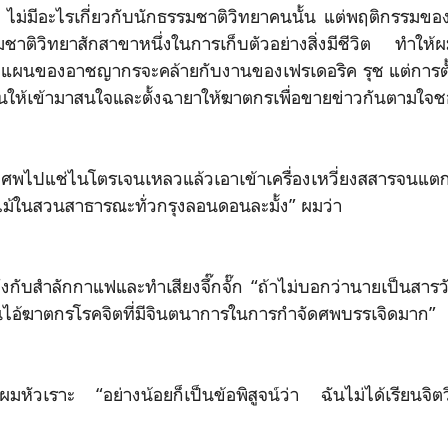
ละ ไม่มีอะไรเกี่ยวกับนักธรรมชาติวิทยาคนนั้น แต่พฤติกรรมของ
ชาติวิทยาสักสาขาหนึ่งในการเก็บตัวอย่างสิ่งมีชีวิต ทำให้ผมเ
บบแผนของอาชญากรจะคล้ายกับงานของเฟรเดอริค รุช แต่การตั้งช
นให้เข้ามาสนใจและตั้งฉายาให้ฆาตกรเพื่อขายข่าวกันตามใจ
าศพไปแช่ไนโตรเจนเหลวแล้วเอาเข้าเครื่องเหวี่ยงสสารจนแตกเป
ไม้ในสวนสาธารณะทั่วกรุงลอนดอนละมั้ง” ผมว่า
ึงกับสำลักกาแฟและทำเสียงจึ๊กจั๊ก “ถ้าไม่บอกว่านายเป็นสารว
็นไอ้ฆาตกรโรคจิตที่มีจินตนาการในการกำจัดศพบรรเจิดมาก”
” ผมหัวเราะ “อย่างน้อยก็เป็นข้อพิสูจน์ว่า ฉันไม่ได้เรียน