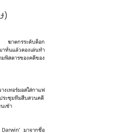
ษ)
าทิ้ง ฆาตกรระดับด็อก
มาหั่นแล้วดองเล่นทำ
ความพิสดารของคดีของ
น วางเทอร์มอสใส่กาแฟ
ประชุมทีมสืบสวนคดี
อนเช้า
 Darwin’ มาจากชื่อ