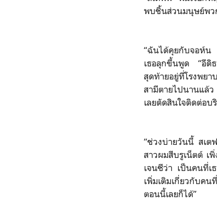
พบชิ้นส่วนมนุษย์พวก
“ฉันได้คุยกับจอห์น 
เธอลุกขึ้นพูด “อีดิ
สุดท้ายอยู่ที่โรงพ
สามีตายไปนานแล้ว ส
เลยตัดสินใจติดต่อบริ
“ช่วงบ่ายวันนี้ ส
สาวผมสีบรูเน็ตต์ เพ
เจนซีว่า เป็นคนที่เ
เพิ่มเติมเกี่ยวกับค
ตอนนี้เลยก็ได้”