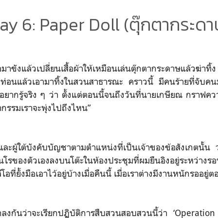
ay 6: Paper Doll (ตุ๊กตากระดา
อมาขังแล้วเปลี่ยนเสื้อผ้าให้เหมือนเล่นตุ๊กตากระดาษแล้วฆ่
องท่อนแล้วเอามาทิ้งในสวนสาธารณะ คราวนี้ มีคนร้ายที่จับคน
อยากรู้จริง ๆ ว่า ตั้งแต่ตอนนี้จนถึงวันที่นายเกษียณ กราฟ
รรมเราจะพุ่งไปถึงไหน”
นและผู้ใต้บังคับบัญชาตามตำแหน่งที่เป็นเจ้าของข้อสังเกตนั้
รของตัวเองลงบนโต๊ะในห้องประชุมที่ผมยืนอิงอยู่ระหว่างรอ
ที่ยั้งมือเอาไว้อยู่บ้างเมื่อคืนนี้ เมื่อเราต่างมีงานหนักรออยู่ต
งกันว่าจะเรียกปฏิบัติการสืบสวนสอบสวนนี้ว่า ‘Operation