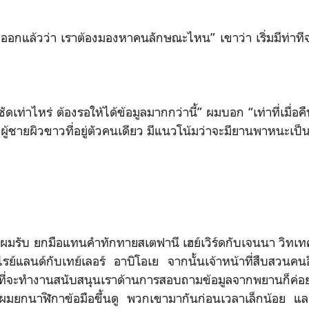
ออกแล้วว่า เราต้องมองหาคนลักษณะไหน” เขาว่า เริ่มมีท่าทีจริ
ชัดเท่าไหร่ ต้องรอให้ได้ข้อมูลมากกว่านี้” ผมบอก “เท่าที่เมื่อคื
ู้ชายผิวขาวที่อยู่ตัวคนเดียว มีแนวโน้มว่าจะมียานพาหนะเป
” ผมรับ ยกมือแทนคำทักทายสเตฟานี เฮย์เวิร์ดกับเจนนา วิทเทคเ
ย์แลนด์กับเทย์เลอร์ อาบิโอเย จากนั้นเจ้าหน้าที่สืบสวนคนอื
ที่จะทำงานสนับสนุนเราด้านการสอบถามข้อมูลจากพยานก็ค
มยกนาฬิกาข้อมือขึ้นดู พวกเขามากันก่อนเวลาเล็กน้อย แล