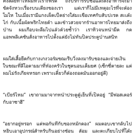
คิงสลีย์ทำให้ผมหัวเราะพรืด ถึงบริการรับซื้อและส่งอาหารจะมา
ขัดจังหวะเรื่องบนเตียงของเรา แต่เราก็ไม่มีเหตุอะไรที่จะต้อง
โมโห ในเมื่อเรามีแกงเผ็ดเป็ดย่างใส่มะเขือเทศกับสับปะรด สะเต๊ะ
ไก่ กับเนื้อผัดพริกไทยดำ และข้าวสวยจากร้านอาหารไทยมาส่งถึง
บ้าน ผมเกือบจะลืมไปแล้วด้วยซ้ำว่า เราหิวจนหน้ามืด กด
แอพพลิเคชันสั่งอาหารไปตั้งแต่ยังไม่ทันปิดประตูบ้านสนิท
ผมใส่เสื้อยืดกับกางเกงวอร์มขณะรีบวิ่งลงมารับของและจ่ายเงิน
ในขณะที่ลีโอตามมาที่ห้องครัวในชุดนอนเต็มยศ (เซ็กซี่ตายละ แต่
ผมไม่รังเกียจหรอก เพราะเดี๋ยวก็ต้องถอดมันออกอยู่ดี)
“เบียร์ไหม” เขาถามมาจากหน้าประตูตู้เย็นที่เปิดอยู่ “มีฟอสเตอร์
กับอาซาฮี”
“อยากอยู่หรอก แต่พอกันทีกับของหมักดอง” ผมตอบเขากลับไป
หยิบเอาอุปกรณ์สำหรับกินอย่างช้อน ส้อม และตะเกียบไปที่โต๊ะ