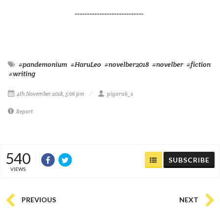
----------------------------
#pandemonium
#HaruLeo
#novelber2018
#novelber
#fiction
#writing
4th November 2018, 5:06 pm
piyarak_s
Report
540
SUBSCRIBE
VIEWS
PREVIOUS
NEXT