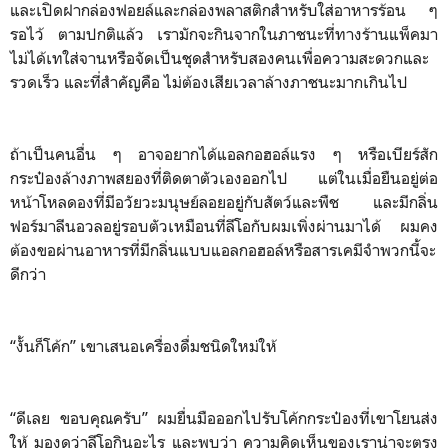
และเปิดฝากล่องฟอยล์และกล่องพลาสติกสำหรับใส่อาหารร้อน ๆ
รอไว้ ตามปกติแล้ว เรามักจะกินจากในภาชนะที่ทางร้านแพ็คมา
ไม่ได้เทใส่จานหรือจัดเป็นชุดสำหรับสองคนเพื่อความสะดวกและ
รวดเร็ว และที่สำคัญคือ ไม่ต้องเสียเวลาล้างภาชนะมากเกินไป
ถ้าเป็นคนอื่น ๆ อาจอยากได้แอลกอฮอล์แรง ๆ หรือเบียร์สัก
กระป๋องล้างภาพสยองที่ติดตาตัวเองออกไป แต่ในเมื่อยืนอยู่ต่อ
หน้าโหลดองที่มีอวัยวะมนุษย์ลอยอยู่กับสัตว์และพืช และมีกลิ่น
ฟอร์มาลีนอวลอยู่รอบตัวเหมือนที่ลีโอกับผมเพิ่งผ่านมาได้ ผมคง
ต้องขอผ่านอาหารที่มีกลิ่นแบบแอลกอฮอล์หรือสารเคมีจำพวกนี้จะ
ดีกว่า
“งั้นก็โค้ก” เขาเสนอเครื่องดื่มชนิดใหม่ให้
“ดีเลย ขอบคุณครับ” ผมยื่นมือออกไปรับโค้กกระป๋องที่เขาโยนส่ง
ให้ มองดูว่าลีโอกินอะไร และพบว่า ความคิดเห็นของเราน่าจะตรง