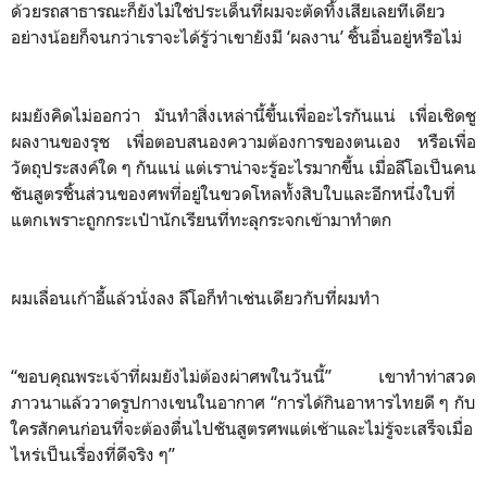
ด้วยรถสาธารณะก็ยังไม่ใช่ประเด็นที่ผมจะตัดทิ้งเสียเลยทีเดียว
อย่างน้อยก็จนกว่าเราจะได้รู้ว่าเขายังมี ‘ผลงาน’ ชิ้นอื่นอยู่หรือไม่
ผมยังคิดไม่ออกว่า มันทำสิ่งเหล่านี้ขึ้นเพื่ออะไรกันแน่ เพื่อเชิดชู
ผลงานของรุช เพื่อตอบสนองความต้องการของตนเอง หรือเพื่อ
วัตถุประสงค์ใด ๆ กันแน่ แต่เราน่าจะรู้อะไรมากขึ้น เมื่อลีโอเป็นคน
ชันสูตรชิ้นส่วนของศพที่อยู่ในขวดโหลทั้งสิบใบและอีกหนึ่งใบที่
แตกเพราะถูกกระเป๋านักเรียนที่ทะลุกระจกเข้ามาทำตก
ผมเลื่อนเก้าอี้แล้วนั่งลง ลีโอก็ทำเช่นเดียวกับที่ผมทำ
“ขอบคุณพระเจ้าที่ผมยังไม่ต้องผ่าศพในวันนี้” เขาทำท่าสวด
ภาวนาแล้ววาดรูปกางเขนในอากาศ “การได้กินอาหารไทยดี ๆ กับ
ใครสักคนก่อนที่จะต้องตื่นไปชันสูตรศพแต่เช้าและไม่รู้จะเสร็จเมื่อ
ไหร่เป็นเรื่องที่ดีจริง ๆ”