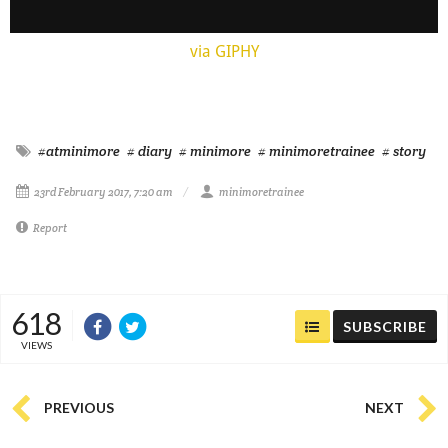
via GIPHY
#atminimore
# diary
# minimore
# minimoretrainee
# story
23rd February 2017, 7:20 am
minimoretrainee
Report
618
SUBSCRIBE
VIEWS
PREVIOUS
NEXT