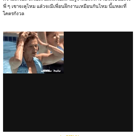
พี่ ๆ เขาจะดุไหม แล้วจะมีเพื่อนฝึกงานเหมือนกันไหม นี้แหละที่
โคตรกังวล