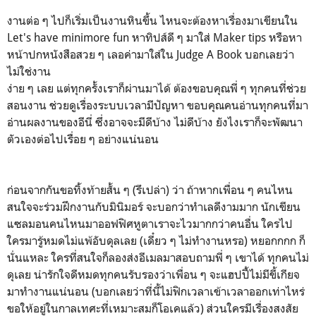
งานต่อ ๆ ไปก็เริ่มเป็นงานหินขึ้น ไหนจะต้องหาเรื่องมาเขียนใน
Let's have minimore fun หาทิปส์ดี ๆ มาใส่ Maker tips หรือหา
หน้าปกหนังสือสวย ๆ เลอค่ามาใส่ใน Judge A Book บอกเลยว่า
ไม่ใช่งาน
ง่าย ๆ เลย แต่ทุกครั้งเราก็ผ่านมาได้ ต้องขอบคุณพี่ ๆ ทุกคนที่ช่วย
สอนงาน ช่วยดูเรื่องระบบเวลามีปัญหา ขอบคุณคนอ่านทุกคนที่มา
อ่านผลงานของอีนี่ ซึ่งอาจจะมีดีบ้าง ไม่ดีบ้าง ยังไงเราก็จะพัฒนา
ตัวเองต่อไปเรื่อย ๆ อย่างแน่นอน
ก่อนจากกันขอทิ้งท้ายสั้น ๆ (รึเปล่า) ว่า ถ้าหากเพื่อน ๆ คนไหน
สนใจจะร่วมฝึกงานกับมินิมอร์ จะบอกว่าทำเลดีงามมาก นักเขียน
แซลมอนคนไหนมาออฟฟิศหูตาเราจะไวมากกว่าคนอื่น ใครไป
ใครมารู้หมดไม่แพ้อับดุลเลย (เดี๋ยว ๆ ไม่ทำงานหรอ) หยอกกกก ก็
นั่นแหละ ใครที่สนใจก็ลองส่งอีเมลมาสอบถามพี่ ๆ เขาได้ ทุกคนไม่
ดุเลย น่ารักใจดีหมดทุกคนรับรองว่าเพื่อน ๆ จะแฮปปี้ไม่มีขี้เกียจ
มาทำงานแน่นอน (บอกเลยว่าที่นี้ไม่ฟิกเวลาเข้าเวลาออกเท่าไหร่
ขอให้อยู่ในกาลเทศะที่เหมาะสมก็โอเคแล้ว) ส่วนใครมีเรื่องสงสัย