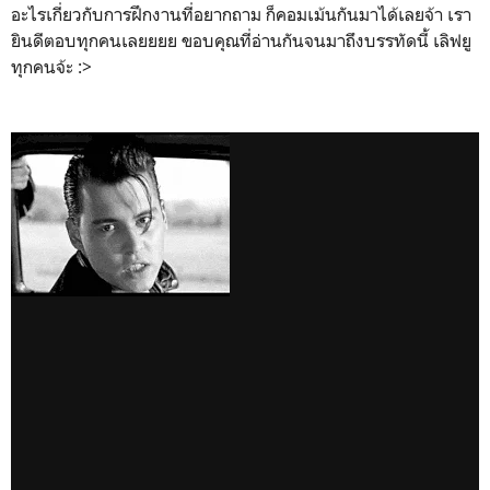
อะไรเกี่ยวกับการฝึกงานที่อยากถาม ก็คอมเม้นกันมาได้เลยจ้า เรา
ยินดีตอบทุกคนเลยยยย ขอบคุณที่อ่านกันจนมาถึงบรรทัดนี้ เลิฟยู
ทุกคนจ้ะ :>