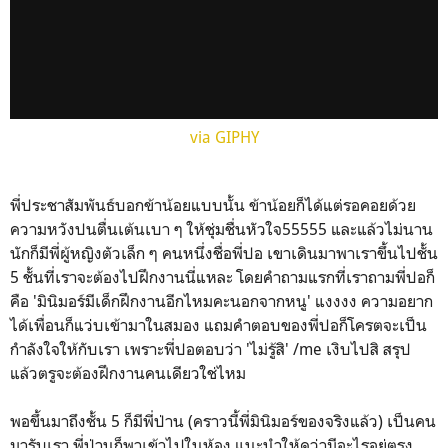
via GIPHY
พี่ประชาสัมพันธ์บอกข้าน้อยแบบนั้น ข้าน้อยก็ได้แต่รอคอยด้วย
ความหวังปนตื่นเต้นเบา ๆ ให้ชุ่มชื่นหัวใจ55555 และแล้วไม่นาน
นักก็มีพี่ผู้หญิงตัวเล็ก ๆ คนหนึ่งชื่อพี่ปอ เขาเดินมาพาเราขึ้นไปชั้น
5 ชั้นที่เราจะต้องไปฝึกงานนี่แหละ โดยคำถามแรกที่เราถามพี่ปอก็
คือ 'มินิมอร์มีเด็กฝึกงานอีกไหมคะนอกจากหนู' แงงงง ความอยาก
ได้เพื่อนก็แว่บเข้ามาในสมอง แถมคำตอบของพี่ปอก็โครตจะเป็น
กำลังใจให้กับเรา เพราะพี่ปอตอบว่า 'ไม่รู้สิ' /me เงิบไปสิ สรุป
แล้วตรูจะต้องฝึกงานคนเดียวใช่ไหม
พอขึ้นมาถึงชั้น 5 ก็มีพี่ป่าน (คราวนี้พี่มินิมอร์ของจริงแล้ว) เป็นคน
มารับเรา พี่ป่านก็พาเข้าไปในห้อง แนะนำให้ดูว่ามีอะไรอยู่ตรง