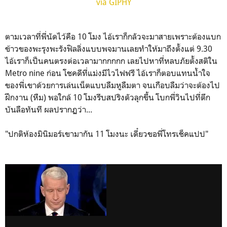
via GIPHY
ตามเวลาที่พี่นัดไว้คือ 10 โมง ไอ้เราก็กลัวจะมาสายเพราะต้องแบก
ข้าวของพะรุงพะรังฟิลลิ่งแบบพจมานเลยทำให้มาถึงตั้งแต่ 9.30
ไอ้เราก็เป็นคนตรงต่อเวลามากกกกก เลยไปหาที่หลบภัยตั้งสติใน
Metro nine ก่อน โชคดีที่แม่งมีไวไฟฟรี ไอ้เราก็ตอบแทนน้ำใจ
ของพี่เขาด้วยการเล่นเน็ตแบบลืมหูลืมตา จนเกือบลืมว่าจะต้องไป
ฝึกงาน (หืม) พอใกล้ 10 โมงรีบสปริงตัวลุกขึ้น โบกพี่วินไปที่ตึก
บันลือทันที ผลปรากฏว่า...
"ปกติห้องมินิมอร์เขามากัน 11 โมงนะ เดี๋ยวขอพี่โทรเช็คแปป"