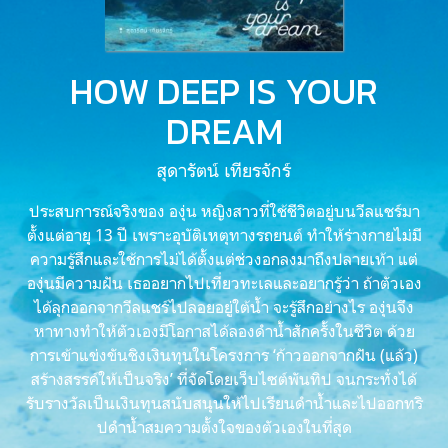
HOW DEEP IS YOUR
DREAM
สุดารัตน์ เทียรจักร์
ประสบการณ์จริงของ องุ่น หญิงสาวที่ใช้ชีวิตอยู่บนวีลแชร์มา
ตั้งแต่อายุ 13 ปี เพราะอุบัติเหตุทางรถยนต์ ทำให้ร่างกายไม่มี
ความรู้สึกและใช้การไม่ได้ตั้งแต่ช่วงอกลงมาถึงปลายเท้า แต่
องุ่นมีความฝัน เธออยากไปเที่ยวทะเลและอยากรู้ว่า ถ้าตัวเอง
ได้ลุกออกจากวีลแชร์ไปลอยอยู่ใต้น้ำ จะรู้สึกอย่างไร องุ่นจึง
หาทางทำให้ตัวเองมีโอกาสได้ลองดำน้ำสักครั้งในชีวิต ด้วย
การเข้าแข่งขันชิงเงินทุนในโครงการ ‘ก้าวออกจากฝัน (แล้ว)
สร้างสรรค์ให้เป็นจริง’ ที่จัดโดยเว็บไซต์พันทิป จนกระทั่งได้
รับรางวัลเป็นเงินทุนสนับสนุนให้ไปเรียนดำน้ำและไปออกทริ
ปดำน้ำสมความตั้งใจของตัวเองในที่สุด