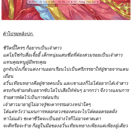
คำโปรยหลังปก
ชีวิตนี้ใครๆ ก็อยากเป็นเจ้าสาว
แต่ไม่ใช่กับสื่อเจี้ยอี้ เด็กหนุ่มแสนซื่อที่ต้องสวมรอยเป็นเจ้าสาว
แทนคุณหนูผู้มีพระคุณ
ถูกจับนั่งเกี้ยวแต่งงานออกเรือนไปเป็นศรีภรรยาให้ผู้ชายจากแดน
เถื่อน
อวิ๋นเทียนหยางคือผู้ชายคนนั้น และเขาเองก็ไม่ได้อยากได้เจ้าสาว
ตรงกันข้ามกลับอยากขับไล่ไปเสียให้พ้นๆ มากกว่า จึงวางแผนการ
ร้ายสารพัดไว้เป็นการต้อนรับ
เจ้าสาวมายาผู้ไม่อาจรู้ชะตากรรมล่วงหน้าใดๆ
ได้แต่หวังว่าแผนการหลอกลวงของตนจะไปได้ตลอดรอดฝั่ง
หาไม่แล้ว ชะตาชีวิตจะเป็นอย่างไรก็ไม่อาจคาดเดา
จะดีหรือจะร้าย ก็อยู่ในมือของอวิ๋นเทียนหยางเพียงแต่เพียงผู้เดียว