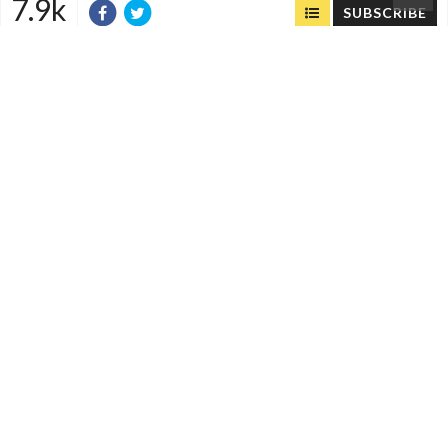
7.9k
SUBSCRIBE
VIEWS
PREVIOUS
NEXT
1
0
0
0
0
0
COMMENTS
(
0)
FACEBOOK
(
)
เข้าสู่ระบบเพื่อแสดงความคิดเห็น
LOG IN