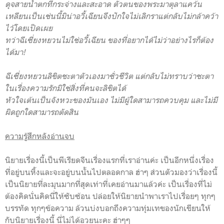
ดุจสายน้ำตกที่กระจ่างและสะอาด ตัวตนของพระมาตุลาแคว้น
เหลียนเป็นเช่นนี้มิน่าอวี้เฉียนจึงปักใจไม่เลิกราแต่กลับไม่กล้าคว้า
ไว้โดยเปิดเผย
ทว่าฉีเซี่ยงหยวนไม่ใช่อวี้เฉียน ของที่อยากได้ไม่ว่าอย่างไรก็ต้อง
ได้มา!
ฉีเซี่ยงหยวนลิขิตชะตาตัวเองมาชั่วชีวิต แต่กลับไม่ทราบว่าชะตา
ในเรื่องความรักมิใช่สิ่งที่คนจะลิขิตได้
หัวใจเต้นเป็นจังหวะของมันเอง ไม่มีผู้ใดสามารถควบคุม และไม่มี
ผิดถูกใดสามารถตัดสิน
ความรู้สึกหลังอ่านจบ
นิยายเรื่องนี้เป็นพีเรียดจีนเรื่องแรกที่เราอ่านค่ะ เป็นอีกหนึ่งเรื่อง
ที่อยู่บนหิ้งและจะอยู่บนนั้นไปตลอดกาล ฮ่าๆ ส่วนตัวมองว่าเรื่องนี้
เป็นนิยายที่ละมุนมากที่สุดเท่าที่เคยอ่านมาแล้วค่ะ เป็นเรื่องที่ไม่
ต้องคิดนั่นคิดนี่ให้ซับซ้อน ปล่อยให้นิยายนำพาเราไปเรื่อยๆ ทุกๆ
บรรทัด ทุกๆข้อความ ล้วนบ่งบอกถึงความทุ่มเทของนักเขียนให้
กับนิยายเรื่องนี้ นี่ไม่ได้อวยนะคะ ฮ่าๆๆ