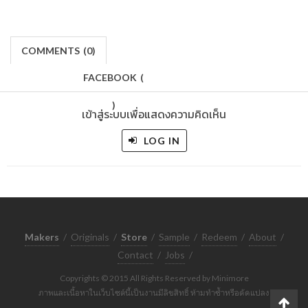
COMMENTS
(
0)
FACEBOOK
(
)
เข้าสู่ระบบเพื่อแสดงความคิดเห็น
LOG IN
Makers
/
Originals
/
Store
/
Sample
/
Redeem
/
About
/
Contact
/
Jobs
/
Copyrights © 2015 All Rights Reserved by Minimore
ภาพและเนื้อหาในเว็บไซต์นี้เป็นงานมีลิขสิทธิ์ ห้ามทำซ้ำหรือดัดแปลง