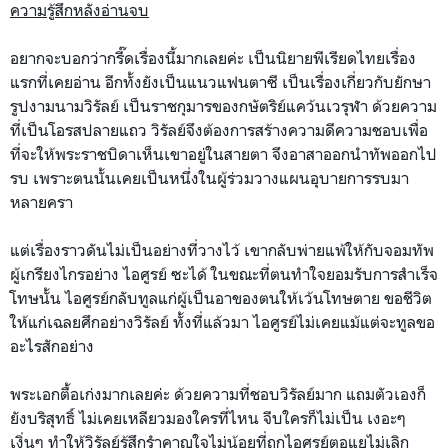
ความรู้สึกหลังอ่านจบ
อยากจะบอกว่ากรี๊ดเรื่องนี้มากเลยค่ะ เป็นนิยายพีเรียดไทยเรื่อง
แรกที่เคยอ่าน อีกทั้งยังเป็นแนวแฟนตาซี เป็นเรื่องเกี่ยวกับยักษา
รูปงามนามวิรัลย์ เป็นราชกุมารของกษัตริย์แคว้นเวรุฬา ด้วยความ
ที่เป็นโอรสปลายแถว วิรัลย์จึงต้องการสร้างความดีความชอบเพื่อ
ที่จะให้พระราชบิดาเห็นเขาอยู่ในสายตา จึงอาสาออกนำทัพออกไป
รบ เพราะตนนั้นเคยเป็นหนึ่งในผู้ร่วมวางแผนอุบายการรบมา
หลายครา
แต่เรื่องราวดันไม่เป็นอย่างที่วางไว้ เขากลับพ่ายแพ้ให้กับ
จอมทัพ
ผู้เกรียงไกรอย่าง
ไอศูรย์ ซะได้ ในขณะที่ตนทำใจยอมรับการสำเร็จ
โทษนั้น ไอศูรย์กลับทูลแก่ผู้เป็นอาของตนให้เว้นโทษตาย ขอชีวิต
ให้แก่เฉลยศึกอย่างวิรัลย์ ทั้งที่แล้วมา ไอศูรย์ไม่เคยแม้แต่จะทูลขอ
อะไรสักอย่าง
พระเอกตื้อเก่งมากเลยค่ะ ด้วยความที่ชอบวิรัลย์มาก แถมตัวเองก็
ยังบริสุทธิ์ ไม่เคยเหลียวมองใครที่ไหน จีบใครก็ไม่เป็น เงอะๆ
เงิ่นๆ ทำให้วิรัลย์รู้สึกรำคาญใจไม่น้อยที่ถูกไอศูรย์ตอแยไม่เลิก