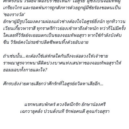
ศึกครั้งนั้น วิรัลย์จำต้องปราชัยให้แก่ ‘ไอศูรย์’ ผู้ซึ่งเป็นจอมทัพผู้
เกรียง
ไกร และรอดพ้นการถูกสังหารด้วยถ
ูกผู้มีชัยร้องขอตนเป็น
‘ของรางวัล’
ยักษาผู้มีรูปโฉมงดงามผ่องแ
ผ้วช่างต้องใจไอศูรย์ยิ่งนั
ก ทุกทิวาวน
เวียนเกี้ยวพาราสี
ทุกราตรีก้าวย่องเข้าหาถึงต
ำหนัก ทว่าก็ไม่มีครั้ง
ใดเลยที่วิ
รัลย์จะยอมตกเป็นของจอมทัพอ
สุรา หากใช้กำลังบังคับ
ขืน วิรัลย์คงไม่รอช้าปลิดชีพตน
ทิ้งด้วยอับอาย
ถ้าเช่นนั้น...จะต้องใช้เล่
ห์กลใดกันถึงจะล่อลวงให้เจ้
าชาย
ราพณาสูรจากพนาลีติดบ่ว
งบาศแห่งเสน่หาของจอมทัพอสุ
ราให้
ยอมมอบทั้งกายและใจ?
ศึกรบยังง่ายดายเสียกว่าศึก
รักที่ไอศูรย์ถวิลหาเสียอีก
...
แรกพบสบพักตร์ ดวงจิตนึกรัก ยักษาน้องศรี
เฉกวายุคลั่ง ป่วนดั่งนที รักพ่อคนดี ดุจแก้วอสุรา