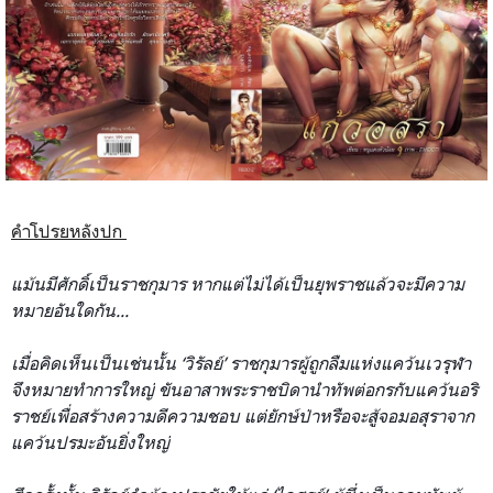
คำโปรยหลังปก
แม้นมีศักดิ์เป็นราชกุมาร หากแต่ไม่ได้เป็นยุพราชแล้ว
จะมีความ
หมายอันใดกัน...
เมื่อคิดเห็นเป็นเช่นนั้น ‘วิรัลย์’ ราชกุมารผู้ถูกลืมแห่งแคว้น
เวรุฬา
จึงหมายทำการใหญ่ ขันอาสาพระราชบิดานำทัพต่อก
รกับแคว้นอริ
ราชย์เพื่อสร้า
งความดีความชอบ แต่ยักษ์ป่าหรือจะสู้จอมอสุ
ราจาก
แคว้นปรมะอันยิ่งใหญ่