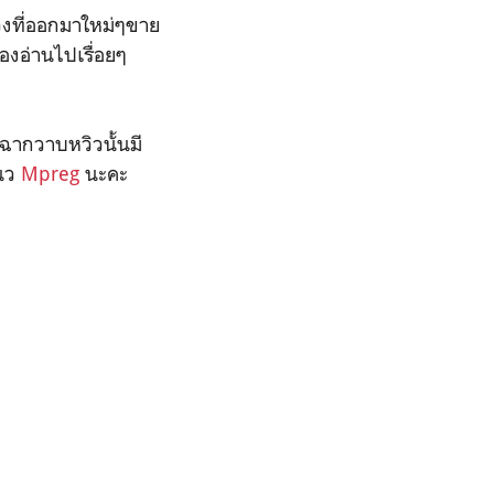
่วงที่ออกมาใหม่ๆขาย
องอ่านไปเรื่อยๆ
องฉากวาบหวิวนั้นมี
แนว
Mpreg
นะคะ