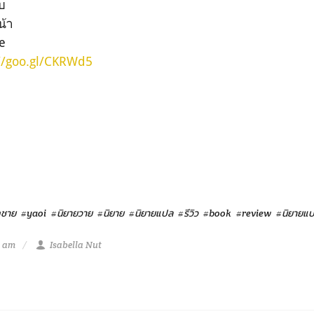
จบ
น้า
e
//goo.gl/CKRWd5
กชาย
#yaoi
#นิยายวาย
#นิยาย
#นิยายแปล
#รีวิว
#book
#review
#นิยายแป
1 am
Isabella Nut