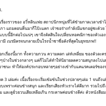
จบ
นเรื่องราวของ อวี๋หลินเฟย สถาปนิกหนุ่มที่ได้ข้ามกาลเวลาเข้า
า แถมตอนตื่นมาก็โป๊ะแตก เจ้าขอร่างกำลังมีแขกอยู่ซะด้วย ไม
บนี้อีกต่อไปแน่ๆ เขาจึงตัดสินใจเปลี่ยนหอคณิกาของตัวเองซ
ขามี เนรมิตรจนกลายเป็นโรงน้ำชาชื่อดังที่สุดในยุทธภพ!!
เรื่องนี้มาก ทั้งความกวน ความตลก เล่ห์เหลี่ยม ของตัวละครทำ
ยืดๆบ้างในช่วงกลางๆ แต่ก็ไม่ได้ทำให้นิยายลดความสนุกลงไปเล
อบเอาชนะ ทำให้องค์ประกอบหลายๆอย่างเข้ากับแคแรคเตอร์ของ
หมด 3 เล่มค่ะ เนื้อเรื่องจะเริ่มเข้มข้นในช่วงปลายๆเล่ม 1 จนถึงเล่
เพราะค่อนข้างสนุก และเรียกเสียงหัวเราะได้ดีมาก รวมไปถึ
และดูยั่วยวนเสียเหลือเกิน กระดาษค่อนข้างดีค่ะ ตัวหนังสือ