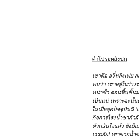
คำโปรยหลังปก
เขาคือ อวี๋หลิงเฟย ส
พบว่า เขาอยู่ในร่างข
หนำซ้ำ ตอนฟื้นขึ้นมา
เป็นแน่ เพราะฉะนั้น
ในเมื่อยุคปัจจุบันมี 
กิจการโรงน้ำชากำลัง
ตัวกลับใจแล้ว ยังม
เวรเอ๊ย! เขาขายน้ำช