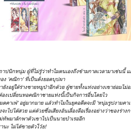
ถาปนิกหนุ่ม ผู้ที่ไม่รู้ว่าทำไมตนเองถึงข้ามกาลเวลามาเช่นนี้ และ
อง 'คณิกา' ที่เป็นดั่งยอดบุปผา
ยังอยู่ใต้ร่างชายหมูป่าอีกด้วย ผู้ชายทั้งแท่งอย่างเขาย่อมไม่
ต้องเปลี่ยนหอคณิกาชายแห่งนี้เป็นกิจการอื่นโดยไว
'เมดคาเฟ่' อยู่มากมาย แล้วทำไมในยุคอดีตจะมี 'หนุ่มรูปงามคาเฟ่' 
จะไปได้สวย แต่ด้วยชื่อเสียงอันเลื่องลือเรื่องอย่างว่าของร่า
ีแม่ทัพมาลักพาตัวเขาไปเป็นนายบำเรออีก
านะ ไม่ได้ขายตัวโว้ย!