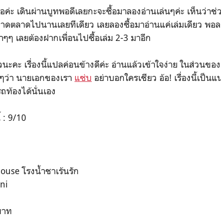
ค่ะ เดินผ่านบูทพอดีเลยกะจะซื้อมาลองอ่านเล่นๆค่ะ เห็นว่าช
มขาดตลาดไปนานเลยทีเดียว เลยลองซื้อมาอ่านแค่เล่มเดียว พอล
าๆๆ เลยต้องฝากเพื่อนไปซื้อเล่ม 2-3 มาอีก
้วนะคะ เรื่องนี้แปลค่อนข้างดีค่ะ อ่านแล้วเข้าใจง่าย ในส่วนข
กๆว่า นายเอกของเรา
แซ่บ
อย่าบอกใครเชียว อ้อ! เรื่องนี้เป็น
ถท้องได้นั่นเอง
้ : 9/10
 House โรงน้ำชาเร้นรัก
Zni
 บาท