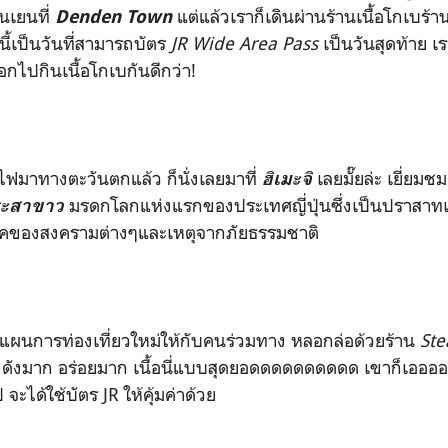
นเยนที่
แต่แล้วเราก็เดินผ่านร้านเนื้อโกเบร้า
Denden Town
นนี้เป็นวันที่สามารถบัตร
JR Wide Area Pass
เป็นวันสุดท้าย เ
กไปกินเนื้อโกเบกันดีกว่า!
ไฟมาทางตะวันตกแล้ว ก็นั่งเลยมาที่
เลยมั๊ยล่ะ เยี่ยมช
ฮิเมะจิ
มรดกโลกแห่งแรกของประเทศญี่ปุ่นซึ่งเป็นปราสาทเพีย
ะสาขาว
ยุคของสงครามต่างๆและเหตุจากภัยธรรมชาติ
เสนอแผนการท่องเที่ยวใหม่ให้กับคนร่วมทาง หลอกล่อด้วยร้าน
St
ะ ดังมาก อร่อยมาก เนื้อนี่แบบสุดยอดดดดดดดดดด เขาก็เอออ
 จะได้ใช้บัตร JR ให้คุ้มค่าด้วย