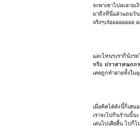
จะพาเขาไปละลายเงิ
มาถึงที่นี่แล้วแถมวั
จริงๆเร้ออออออออ ออ
และไหนๆเราก็นั่งรถ
หรือ
ปราสาทนกกร
เคยถูกทำลายทั้งใน
เมื่อคิดได้ดังนี้ก็
เราจะไปกินร้านนี้น
เล่นไปเสียสิ้น ไปก็ไป