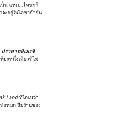
นนั้น แหม่...ไหนๆก็
ราจะอยู่ในโอซาก้ากัน
ม
ปราสาทฮิเมะจิ
งหนึ่งเดียวที่ไม่
eak Land
ที่โกเบว่า
อห่อหมก ลืมร้านของ