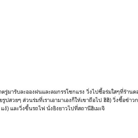
เช้าตรู่มารับละอองฝนและลมกรรโชกแรง วิ่งไปซื้อร่มใสๆที่ร้าน
ยรูปสวยๆ ส่วนร่มที่เราเอามาเองก็ให้เขาถือไป ฮิฮิ) วิ่งซื้อข้าว
แง้) และวิ่งขึ้นรถไฟ นั่งยิงยาวไปที่สถานีฮิเมะจิ