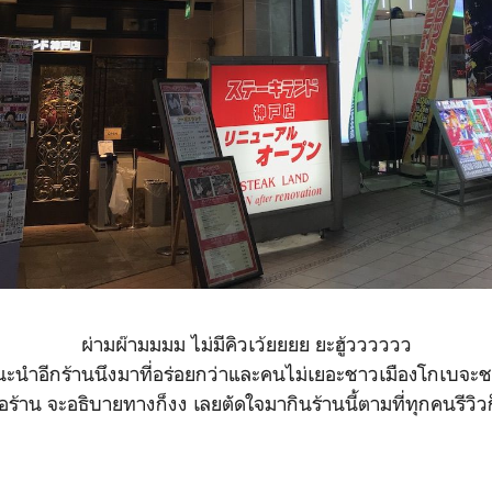
ผ่ามผ๊ามมมม ไม่มีคิวเว้ยยยย ยะฮู้วววววว
แนะนำอีกร้านนึงมาที่อร่อยกว่าและคนไม่เยอะชาวเมืองโกเบจะชอ
ื่อร้าน จะอธิบายทางก็งง เลยตัดใจมากินร้านนี้ตามที่ทุกคนรีวิว