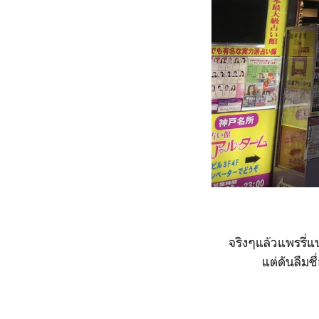
จริงๆแล้วแพรรี่
แต่ดันลืมช