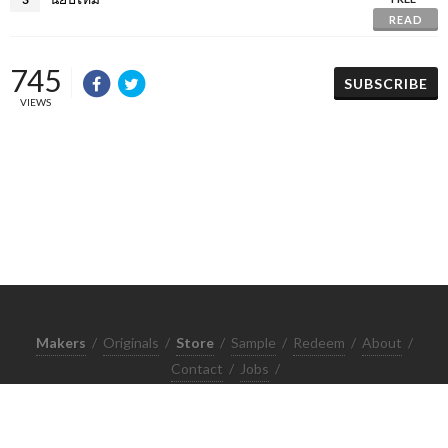
READ
745
SUBSCRIBE
VIEWS
Makers
/
Originals
/
Store
/
Sample
/
Redeem
/
About
/
Contact
/
Jobs
/
Copyrights © 2015 All Rights Reserved by Minimore
ภาพและเนื้อหาในเว็บไซต์นี้เป็นงานมีลิขสิทธิ์ ห้ามทำซ้ำหรือดัดแปลง