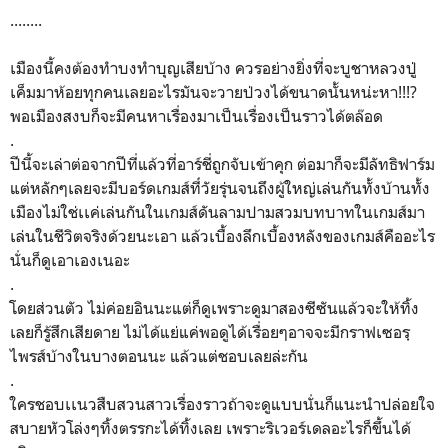
........
เมืองนี้คงต้องทำบงทำบุญเสียบ้าง ควรอย่างยิ่งที่จะบูชาหลวงปู่
เค็มมาห้อยทุกคนเลยอะไรมันจะวายป่วงได้ขนาดนั้นหน่ะหา!!!?
พอเมืองสงบก็จะมีคนหาเรื่องมาเป็นเรื่องเป็นราวได้ตล๊อด
.
ปีนี้จะเล่าต่อจากปีที่แล้วที่อาร์ชี่ถูกจับเข้าคุก ต่อมาก็จะมีลัทธิฟาร์ม
แต่หลักๆเลยจะมีบอร์ดเกมส์ที่่วัยรุ่นจนถึงผู้ใหญ่เล่นกันทั้งบ้านทั้ง
เมืองไม่ใช่เเค่เล่นกันในเกมส์ดันลามปามสวมบทบาทในเกมส์มา
เล่นในชีวิตจริงด้วยนะเอา แล้วเบื้องลึกเบื้องหลังของเกมส์คืออะไร
นั่นก็ดูเอาเองเนอะ
.
โดยส่วนตัว ไม่ค่อยอินนะแต่ก็ดูเพราะดูมาสองซีซันแล้วจะให้ทิ้ง
เลยก็รู้สึกเสียดาย ไม่ได้แย่แค่พอดูได้เรื่อยๆอาจจะมีกราฟเซอรฺ
ไพรส์บ้างในบางตอนนะ แล้วแต่ชอบเลยล่ะกัน
.
ใครชอบเเนวสืบสวนสาวเรื่องราวถ้าจะดูแบบนั่นก็แนะนำปล่อยใจ
สบายหัวโล่งๆทิ้งตรรกะได้ทิ้งเลย เพราะริเวอร์เดลอะไรก็ขึ้นได้