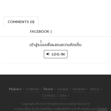
COMMENTS
(
0)
FACEBOOK
(
)
เข้าสู่ระบบเพื่อแสดงความคิดเห็น
LOG IN
Makers
/
Originals
/
Store
/
Sample
/
Redeem
/
About
/
Contact
/
Jobs
/
Copyrights © 2015 All Rights Reserved by Minimore
ภาพและเนื้อหาในเว็บไซต์นี้เป็นงานมีลิขสิทธิ์ ห้ามทำซ้ำหรือดัดแปลง