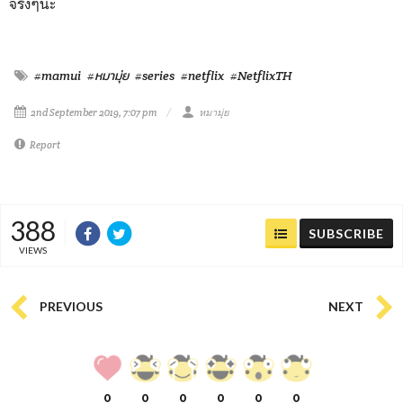
จริงๆนะ
#mamui
#หมามุ่ย
#series
#netflix
#NetflixTH
2nd September 2019, 7:07 pm
หมามุ่ย
Report
388
SUBSCRIBE
VIEWS
PREVIOUS
NEXT
0
0
0
0
0
0