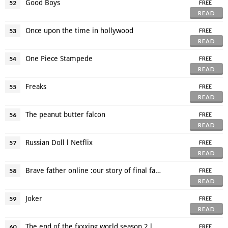
Good Boys
52
FREE
READ
Once upon the time in hollywood
53
FREE
READ
One Piece Stampede
54
FREE
READ
Freaks
55
FREE
READ
The peanut butter falcon
56
FREE
READ
Russian Doll l Netflix
57
FREE
READ
Brave father online :our story of final fantasy xiv
58
FREE
READ
Joker
59
FREE
READ
The end of the fxxxing world season 2 l Netflix
60
FREE