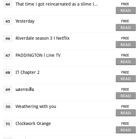
That time i got reincarnated as a slime l Netflix
44
FREE
READ
Yesterday
45
FREE
READ
Riverdale season 3 l Netflix
46
FREE
READ
PADDiNGTON l Line TV
47
FREE
READ
IT Chapter 2
48
FREE
READ
แสงกระสือ
49
FREE
READ
Weathering with you
50
FREE
READ
Clockwork Orange
51
FREE
READ