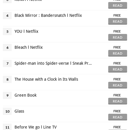
READ
Black Mirror : Bandersnatch l Netflix
4
FREE
READ
YOU l Netflix
5
FREE
READ
Bleach l Netflix
6
FREE
READ
Spider-man into Spider-verse l Sneak Previewอาจจะมีสปอยล์แต่มันคันไม้คันมือจริงๆนะ
7
FREE
READ
The House with a Clock in Its Walls
8
FREE
READ
Green Book
9
FREE
READ
Glass
10
FREE
READ
Before We go l Line TV
11
FREE