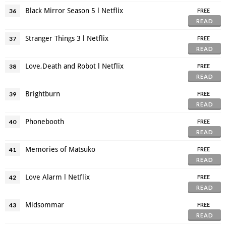
Black Mirror Season 5 l Netflix
36
FREE
READ
Stranger Things 3 l Netflix
37
FREE
READ
Love,Death and Robot l Netflix
38
FREE
READ
Brightburn
39
FREE
READ
Phonebooth
40
FREE
READ
Memories of Matsuko
41
FREE
READ
Love Alarm l Netflix
42
FREE
READ
Midsommar
43
FREE
READ