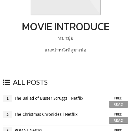
MOVIE INTRODUCE
หมามุ่ย
แนะนำหนังที่ดูมาเน้อ
ALL POSTS
The Ballad of Buster Scruggs l Netflix
1
FREE
READ
The Christmas Chronicles l Netflix
2
FREE
READ
ROMA l Netflix
3
FREE