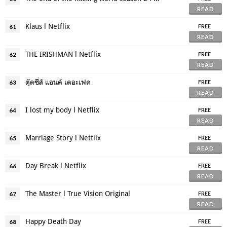
READ
Klaus l Netflix
61
FREE
READ
THE IRISHMAN l Netflix
62
FREE
READ
ตุ๊ดซี่ส์ แอนด์ เดอะเฟค
63
FREE
READ
I lost my body l Netflix
64
FREE
READ
Marriage Story l Netflix
65
FREE
READ
Day Break l Netflix
66
FREE
READ
The Master l True Vision Original
67
FREE
READ
Happy Death Day
68
FREE