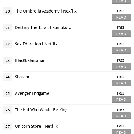
READ
The Umbrella Academy l Nexflix
20
FREE
READ
Destiny The Tale of Kamakura
21
FREE
READ
Sex Education l Netflix
22
FREE
READ
BlacKkKlansman
23
FREE
READ
Shazam!
24
FREE
READ
Avenger Endgame
25
FREE
READ
The Kid Who Would Be King
26
FREE
READ
Unicorn Store l Netflix
27
FREE
READ